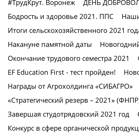
#ТрудКрут. Воронеж
ДЕНЬ ДОБРОВО
Бодрость и здоровье 2021. ППС
Наши
Итоги сельскохозяйственного 2021 год
Накануне памятной даты
Новогодний
Окончание трудового семестра 2021
EF Education First - тест пройден!
Ново
Награды от Агрохолдинга «СИБАГРО»
«Стратегический резерв – 2021» (ФНПР
Завершая студотрядовский 2021 год
Конкурс в сфере органической продук