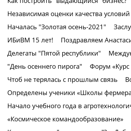
Как построить "выдающийся" бизнес?
Независимая оценки качества условий
Началась "Золотая осень-2021"
Засл
ИБиВМ 15 лет!
Поздравляем Анастаси
Делегаты "Пятой республики"
Междун
"День осеннего пирога"
Форум «Курс 
Чтоб не терялась с прошлым связь
В
Определены ученики «Школы фермер
Начало учебного года в агротехнологи
«Космическое командообразование»