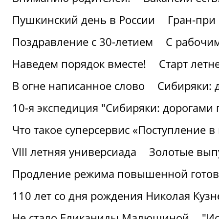
Пушкинский день в России
Гран-при
Поздравление с 30-летием
С рабочи
Наведем порядок вместе!
Старт летн
В огне написанное слово
Сибиряки: 
10-я экспедиция "Сибиряки: дорогами 
Что такое суперсервис «Поступление в
VIII летняя универсиада
Золотые вып
Продление режима повышенной готовн
110 лет со дня рождения Николая Куз
Не стало Еликаниды Малюшиной
"И