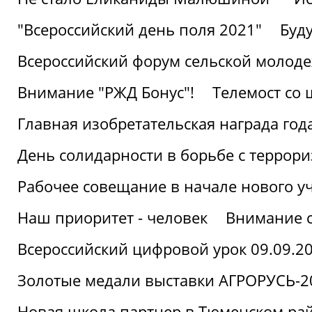
"Всероссийский день поля 2021"
Буд
Всероссийский форум сельской молод
Внимание "РЖД Бонус"!
Телемост со
Главная изобретательская награда года
День солидарности в борьбе с террор
Рабочее совещание в начале нового у
Наш приоритет - человек
Внимание с
Всероссийский цифровой урок 09.09.2
Золотые медали выставки АГРОРУСЬ-2
Новая школа партнер в Тюменском ра