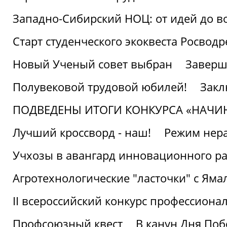
Западно-Сибирский НОЦ: от идей до в
Старт студенческого экоквеста Росвод
Новый Ученый совет выбран
Заверш
Полувековой трудовой юбилей!
Закл
ПОДВЕДЕНЫ ИТОГИ КОНКУРСА «НАЧИ
Лучший кроссворд - наш!
Режим нера
Учхозы в авангард инновационного р
Агротехнологические "ласточки" с Яма
II всероссийский конкурс профессиона
Профсоюзный квест
В канун Дня Поб