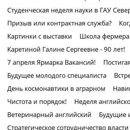
Студенческая неделя науки в ГАУ Севе
Призыв или контрактная служба?
Ког
Картинки с выставки
Школа фермера.
Каретиной Галине Сергеевне - 90 лет!
7 апреля Ярмарка Вакансий!
Постига
Будущее молодого специалиста
Встр
День космонавтики в аграрном
Нави
Чистота и порядок!
Неделя английско
Ветеринарный английский
Будущие 
Стратегическое сотрудничество власти