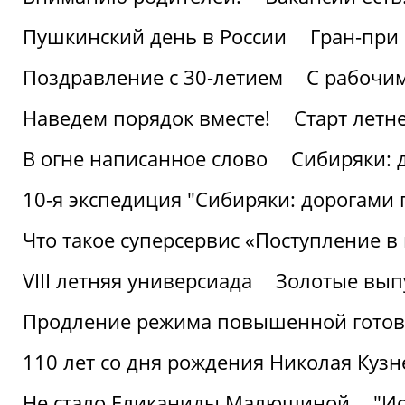
Пушкинский день в России
Гран-при
Поздравление с 30-летием
С рабочи
Наведем порядок вместе!
Старт летн
В огне написанное слово
Сибиряки: 
10-я экспедиция "Сибиряки: дорогами 
Что такое суперсервис «Поступление в
VIII летняя универсиада
Золотые вып
Продление режима повышенной готовн
110 лет со дня рождения Николая Куз
Не стало Еликаниды Малюшиной
"И