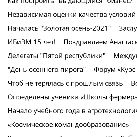
Как построить "выдающийся" бизнес?
Независимая оценки качества условий
Началась "Золотая осень-2021"
Засл
ИБиВМ 15 лет!
Поздравляем Анастаси
Делегаты "Пятой республики"
Междун
"День осеннего пирога"
Форум «Курс 
Чтоб не терялась с прошлым связь
В
Определены ученики «Школы фермер
Начало учебного года в агротехнологи
«Космическое командообразование»