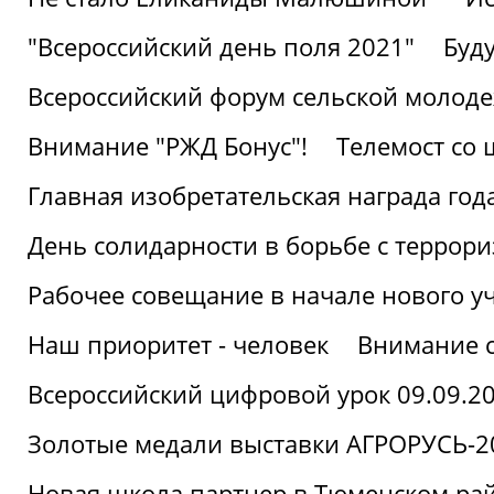
"Всероссийский день поля 2021"
Буд
Всероссийский форум сельской молод
Внимание "РЖД Бонус"!
Телемост со
Главная изобретательская награда года
День солидарности в борьбе с террор
Рабочее совещание в начале нового у
Наш приоритет - человек
Внимание с
Всероссийский цифровой урок 09.09.2
Золотые медали выставки АГРОРУСЬ-2
Новая школа партнер в Тюменском ра