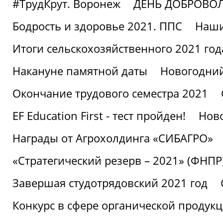
#ТрудКрут. Воронеж
ДЕНЬ ДОБРОВО
Бодрость и здоровье 2021. ППС
Наши
Итоги сельскохозяйственного 2021 год
Накануне памятной даты
Новогодний
Окончание трудового семестра 2021
EF Education First - тест пройден!
Ново
Награды от Агрохолдинга «СИБАГРО»
«Стратегический резерв – 2021» (ФНПР
Завершая студотрядовский 2021 год
Конкурс в сфере органической продук