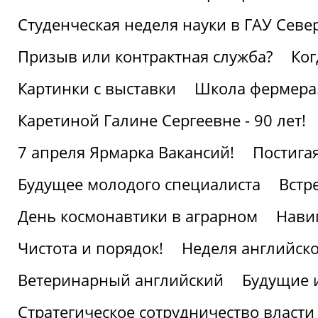
Студенческая неделя науки в ГАУ Севе
Призыв или контрактная служба?
Ког
Картинки с выставки
Школа фермера.
Каретиной Галине Сергеевне - 90 лет!
7 апреля Ярмарка Вакансий!
Постига
Будущее молодого специалиста
Встр
День космонавтики в аграрном
Нави
Чистота и порядок!
Неделя английско
Ветеринарный английский
Будущие 
Стратегическое сотрудничество власти