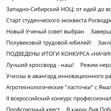
Западно-Сибирский НОЦ: от идей до в
Старт студенческого экоквеста Росвод
Новый Ученый совет выбран
Заверш
Полувековой трудовой юбилей!
Закл
ПОДВЕДЕНЫ ИТОГИ КОНКУРСА «НАЧИ
Лучший кроссворд - наш!
Режим нера
Учхозы в авангард инновационного р
Агротехнологические "ласточки" с Яма
II всероссийский конкурс профессиона
Профсоюзный квест
В канун Дня Поб