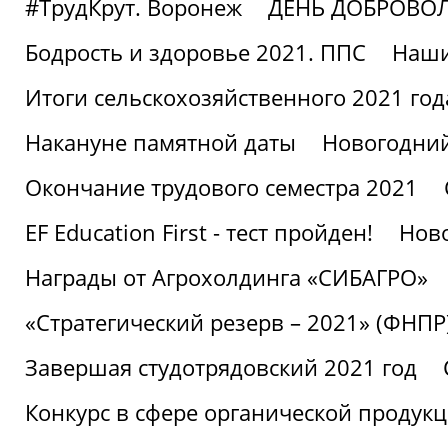
#ТрудКрут. Воронеж
ДЕНЬ ДОБРОВО
Бодрость и здоровье 2021. ППС
Наши
Итоги сельскохозяйственного 2021 год
Накануне памятной даты
Новогодний
Окончание трудового семестра 2021
EF Education First - тест пройден!
Ново
Награды от Агрохолдинга «СИБАГРО»
«Стратегический резерв – 2021» (ФНПР
Завершая студотрядовский 2021 год
Конкурс в сфере органической продук