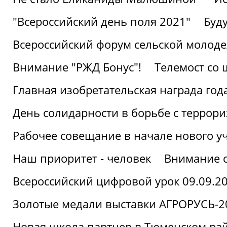
"Всероссийский день поля 2021"
Буд
Всероссийский форум сельской молод
Внимание "РЖД Бонус"!
Телемост со
Главная изобретательская награда года
День солидарности в борьбе с террор
Рабочее совещание в начале нового у
Наш приоритет - человек
Внимание с
Всероссийский цифровой урок 09.09.2
Золотые медали выставки АГРОРУСЬ-2
Новая школа партнер в Тюменском ра