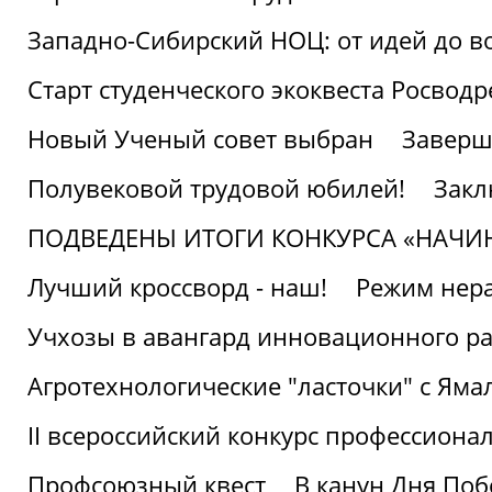
Западно-Сибирский НОЦ: от идей до в
Старт студенческого экоквеста Росвод
Новый Ученый совет выбран
Заверш
Полувековой трудовой юбилей!
Закл
ПОДВЕДЕНЫ ИТОГИ КОНКУРСА «НАЧИ
Лучший кроссворд - наш!
Режим нера
Учхозы в авангард инновационного р
Агротехнологические "ласточки" с Яма
II всероссийский конкурс профессиона
Профсоюзный квест
В канун Дня Поб