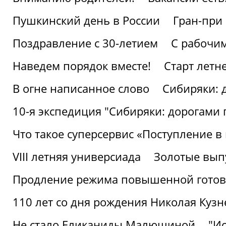
Пушкинский день в России
Гран-при
Поздравление с 30-летием
С рабочи
Наведем порядок вместе!
Старт летн
В огне написанное слово
Сибиряки: 
10-я экспедиция "Сибиряки: дорогами 
Что такое суперсервис «Поступление в
VIII летняя универсиада
Золотые вып
Продление режима повышенной готовн
110 лет со дня рождения Николая Куз
Не стало Еликаниды Малюшиной
"И