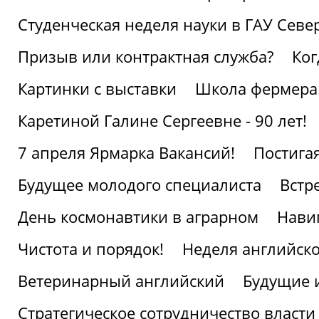
Студенческая неделя науки в ГАУ Севе
Призыв или контрактная служба?
Ког
Картинки с выставки
Школа фермера.
Каретиной Галине Сергеевне - 90 лет!
7 апреля Ярмарка Вакансий!
Постига
Будущее молодого специалиста
Встр
День космонавтики в аграрном
Нави
Чистота и порядок!
Неделя английско
Ветеринарный английский
Будущие 
Стратегическое сотрудничество власти