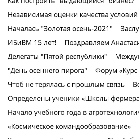
Как построить "выдающийся" бизнес?
Независимая оценки качества условий
Началась "Золотая осень-2021"
Засл
ИБиВМ 15 лет!
Поздравляем Анастаси
Делегаты "Пятой республики"
Междун
"День осеннего пирога"
Форум «Курс 
Чтоб не терялась с прошлым связь
В
Определены ученики «Школы фермер
Начало учебного года в агротехнологи
«Космическое командообразование»