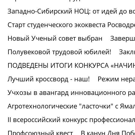
Западно-Сибирский НОЦ: от идей до в
Старт студенческого экоквеста Росвод
Новый Ученый совет выбран
Заверш
Полувековой трудовой юбилей!
Закл
ПОДВЕДЕНЫ ИТОГИ КОНКУРСА «НАЧИ
Лучший кроссворд - наш!
Режим нера
Учхозы в авангард инновационного р
Агротехнологические "ласточки" с Яма
II всероссийский конкурс профессиона
Профсоюзный квест
В канун Дня Поб