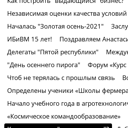
Как построить "выдающийся" бизнес?
Независимая оценки качества условий
Началась "Золотая осень-2021"
Засл
ИБиВМ 15 лет!
Поздравляем Анастаси
Делегаты "Пятой республики"
Междун
"День осеннего пирога"
Форум «Курс 
Чтоб не терялась с прошлым связь
В
Определены ученики «Школы фермер
Начало учебного года в агротехнологи
«Космическое командообразование»