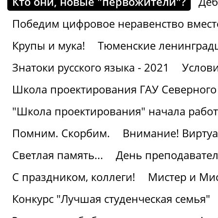
Кто они, новые "первожители"?
Деб
Победим цифровое неравенство вмест
Крупы и мука!
Тюменские ленинград
Знатоки русского языка - 2021
Услови
Школа проектирования ГАУ Северного
"Школа проектирования" начала работ
Помним. Скорбим.
Внимание! Виртуа
Светлая память...
День преподавате
С праздником, коллеги!
Мистер и Мис
Конкурс "Лучшая студенческая семья"