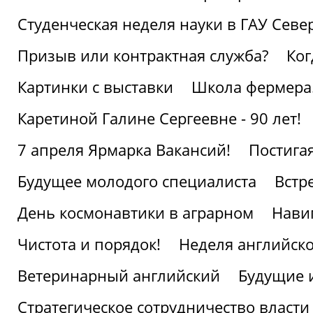
Студенческая неделя науки в ГАУ Севе
Призыв или контрактная служба?
Ког
Картинки с выставки
Школа фермера.
Каретиной Галине Сергеевне - 90 лет!
7 апреля Ярмарка Вакансий!
Постига
Будущее молодого специалиста
Встр
День космонавтики в аграрном
Нави
Чистота и порядок!
Неделя английско
Ветеринарный английский
Будущие 
Стратегическое сотрудничество власти