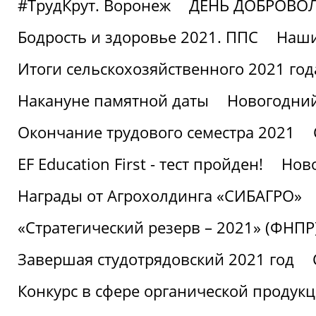
#ТрудКрут. Воронеж
ДЕНЬ ДОБРОВО
Бодрость и здоровье 2021. ППС
Наши
Итоги сельскохозяйственного 2021 год
Накануне памятной даты
Новогодний
Окончание трудового семестра 2021
EF Education First - тест пройден!
Ново
Награды от Агрохолдинга «СИБАГРО»
«Стратегический резерв – 2021» (ФНПР
Завершая студотрядовский 2021 год
Конкурс в сфере органической продук