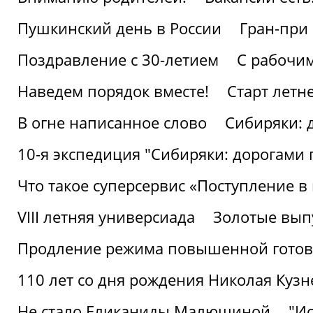
Пушкинский день в России
Гран-при
Поздравление с 30-летием
С рабочи
Наведем порядок вместе!
Старт летн
В огне написанное слово
Сибиряки: 
10-я экспедиция "Сибиряки: дорогами 
Что такое суперсервис «Поступление в
VIII летняя универсиада
Золотые вып
Продление режима повышенной готовн
110 лет со дня рождения Николая Куз
Не стало Еликаниды Малюшиной
"И