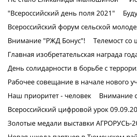
"Всероссийский день поля 2021"
Буд
Всероссийский форум сельской молод
Внимание "РЖД Бонус"!
Телемост со
Главная изобретательская награда года
День солидарности в борьбе с террор
Рабочее совещание в начале нового у
Наш приоритет - человек
Внимание с
Всероссийский цифровой урок 09.09.2
Золотые медали выставки АГРОРУСЬ-2
Новая школа партнер в Тюменском ра