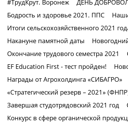
#ТрудКрут. Воронеж
ДЕНЬ ДОБРОВО
Бодрость и здоровье 2021. ППС
Наши
Итоги сельскохозяйственного 2021 год
Накануне памятной даты
Новогодний
Окончание трудового семестра 2021
EF Education First - тест пройден!
Ново
Награды от Агрохолдинга «СИБАГРО»
«Стратегический резерв – 2021» (ФНПР
Завершая студотрядовский 2021 год
Конкурс в сфере органической продук