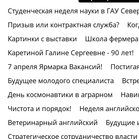
Студенческая неделя науки в ГАУ Севе
Призыв или контрактная служба?
Ког
Картинки с выставки
Школа фермера.
Каретиной Галине Сергеевне - 90 лет!
7 апреля Ярмарка Вакансий!
Постига
Будущее молодого специалиста
Встр
День космонавтики в аграрном
Нави
Чистота и порядок!
Неделя английско
Ветеринарный английский
Будущие 
Стратегическое сотрудничество власти