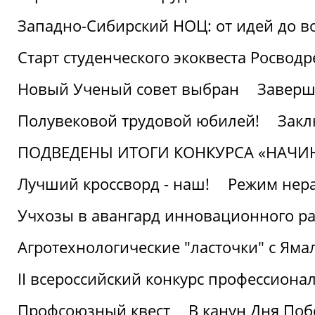
Западно-Сибирский НОЦ: от идей до в
Старт студенческого экоквеста Росвод
Новый Ученый совет выбран
Заверш
Полувековой трудовой юбилей!
Закл
ПОДВЕДЕНЫ ИТОГИ КОНКУРСА «НАЧИ
Лучший кроссворд - наш!
Режим нера
Учхозы в авангард инновационного р
Агротехнологические "ласточки" с Яма
II всероссийский конкурс профессиона
Профсоюзный квест
В канун Дня Поб