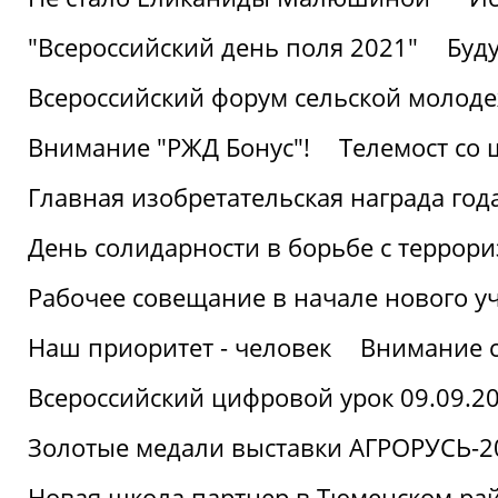
"Всероссийский день поля 2021"
Буд
Всероссийский форум сельской молод
Внимание "РЖД Бонус"!
Телемост со
Главная изобретательская награда года
День солидарности в борьбе с террор
Рабочее совещание в начале нового у
Наш приоритет - человек
Внимание с
Всероссийский цифровой урок 09.09.2
Золотые медали выставки АГРОРУСЬ-2
Новая школа партнер в Тюменском ра