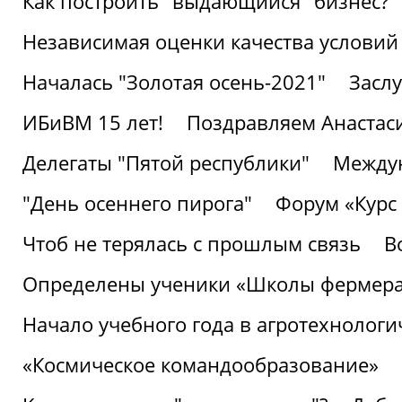
Как построить "выдающийся" бизнес?
Независимая оценки качества условий
Началась "Золотая осень-2021"
Засл
ИБиВМ 15 лет!
Поздравляем Анастаси
Делегаты "Пятой республики"
Междун
"День осеннего пирога"
Форум «Курс 
Чтоб не терялась с прошлым связь
В
Определены ученики «Школы фермер
Начало учебного года в агротехнологи
«Космическое командообразование»