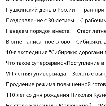
Пушкинский день в России
Гран-при
Поздравление с 30-летием
С рабочи
Наведем порядок вместе!
Старт летн
В огне написанное слово
Сибиряки: 
10-я экспедиция "Сибиряки: дорогами 
Что такое суперсервис «Поступление в
VIII летняя универсиада
Золотые вып
Продление режима повышенной готовн
110 лет со дня рождения Николая Куз
Не стало Еликаниды Малюшиной
"И