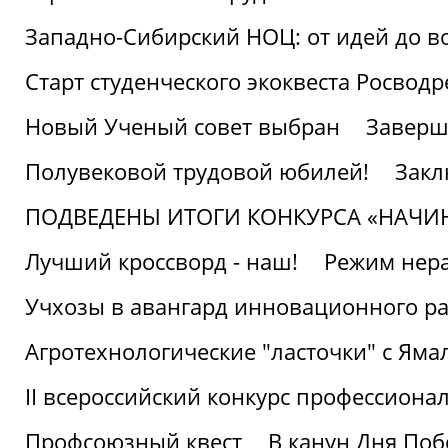
Западно-Сибирский НОЦ: от идей до в
Старт студенческого экоквеста Росвод
Новый Ученый совет выбран
Заверш
Полувековой трудовой юбилей!
Закл
ПОДВЕДЕНЫ ИТОГИ КОНКУРСА «НАЧИ
Лучший кроссворд - наш!
Режим нера
Учхозы в авангард инновационного р
Агротехнологические "ласточки" с Яма
II всероссийский конкурс профессиона
Профсоюзный квест
В канун Дня Поб