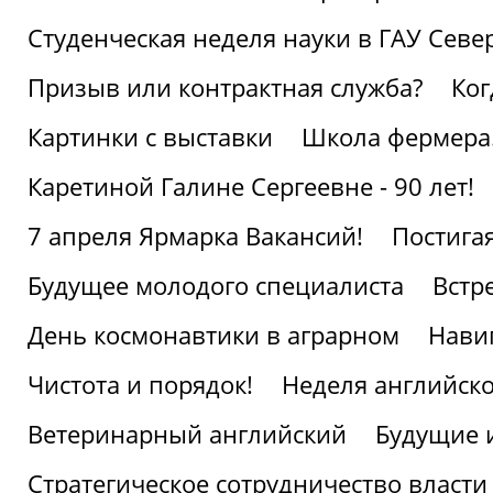
Студенческая неделя науки в ГАУ Севе
Призыв или контрактная служба?
Ког
Картинки с выставки
Школа фермера.
Каретиной Галине Сергеевне - 90 лет!
7 апреля Ярмарка Вакансий!
Постига
Будущее молодого специалиста
Встр
День космонавтики в аграрном
Нави
Чистота и порядок!
Неделя английско
Ветеринарный английский
Будущие 
Стратегическое сотрудничество власти