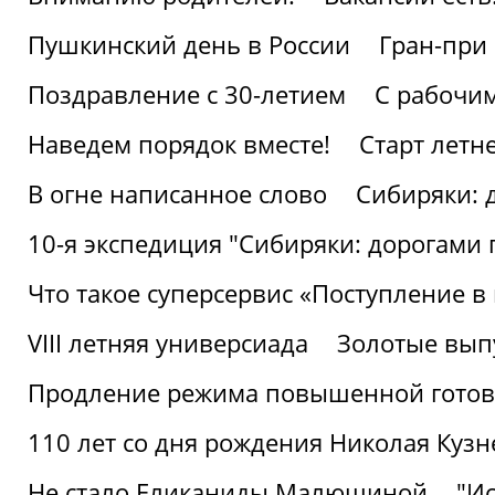
Пушкинский день в России
Гран-при
Поздравление с 30-летием
С рабочи
Наведем порядок вместе!
Старт летн
В огне написанное слово
Сибиряки: 
10-я экспедиция "Сибиряки: дорогами 
Что такое суперсервис «Поступление в
VIII летняя универсиада
Золотые вып
Продление режима повышенной готовн
110 лет со дня рождения Николая Куз
Не стало Еликаниды Малюшиной
"И