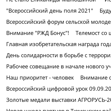
"Всероссийский день поля 2021"
Буд
Всероссийский форум сельской молод
Внимание "РЖД Бонус"!
Телемост со
Главная изобретательская награда года
День солидарности в борьбе с террор
Рабочее совещание в начале нового у
Наш приоритет - человек
Внимание с
Всероссийский цифровой урок 09.09.2
Золотые медали выставки АГРОРУСЬ-2
Новая школа партнер в Тюменском ра