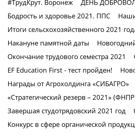
#ТрудКрут. Воронеж
ДЕНЬ ДОБРОВО
Бодрость и здоровье 2021. ППС
Наши
Итоги сельскохозяйственного 2021 год
Накануне памятной даты
Новогодний
Окончание трудового семестра 2021
EF Education First - тест пройден!
Ново
Награды от Агрохолдинга «СИБАГРО»
«Стратегический резерв – 2021» (ФНПР
Завершая студотрядовский 2021 год
Конкурс в сфере органической продук