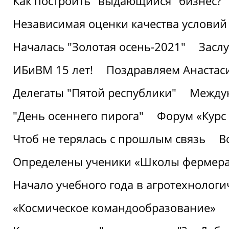
Как построить "выдающийся" бизнес?
Независимая оценки качества условий
Началась "Золотая осень-2021"
Засл
ИБиВМ 15 лет!
Поздравляем Анастаси
Делегаты "Пятой республики"
Междун
"День осеннего пирога"
Форум «Курс 
Чтоб не терялась с прошлым связь
В
Определены ученики «Школы фермер
Начало учебного года в агротехнологи
«Космическое командообразование»