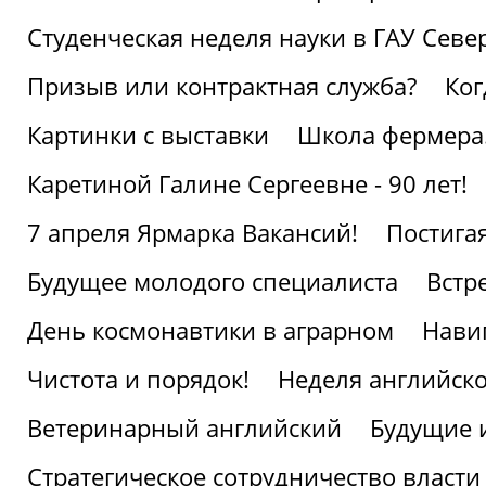
Студенческая неделя науки в ГАУ Севе
Призыв или контрактная служба?
Ког
Картинки с выставки
Школа фермера.
Каретиной Галине Сергеевне - 90 лет!
7 апреля Ярмарка Вакансий!
Постига
Будущее молодого специалиста
Встр
День космонавтики в аграрном
Нави
Чистота и порядок!
Неделя английско
Ветеринарный английский
Будущие 
Стратегическое сотрудничество власти