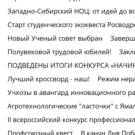
Западно-Сибирский НОЦ: от идей до в
Старт студенческого экоквеста Росвод
Новый Ученый совет выбран
Заверш
Полувековой трудовой юбилей!
Закл
ПОДВЕДЕНЫ ИТОГИ КОНКУРСА «НАЧИ
Лучший кроссворд - наш!
Режим нера
Учхозы в авангард инновационного р
Агротехнологические "ласточки" с Яма
II всероссийский конкурс профессиона
Профсоюзный квест
В канун Дня Поб