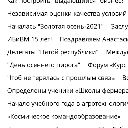
Как построить "выдающийся" бизнес?
Независимая оценки качества условий
Началась "Золотая осень-2021"
Засл
ИБиВМ 15 лет!
Поздравляем Анастаси
Делегаты "Пятой республики"
Междун
"День осеннего пирога"
Форум «Курс 
Чтоб не терялась с прошлым связь
В
Определены ученики «Школы фермер
Начало учебного года в агротехнологи
«Космическое командообразование»