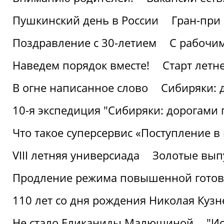
Пушкинский день в России
Гран-при
Поздравление с 30-летием
С рабочи
Наведем порядок вместе!
Старт летн
В огне написанное слово
Сибиряки: 
10-я экспедиция "Сибиряки: дорогами 
Что такое суперсервис «Поступление в
VIII летняя универсиада
Золотые вып
Продление режима повышенной готовн
110 лет со дня рождения Николая Куз
Не стало Еликаниды Малюшиной
"И