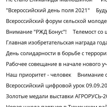
"Всероссийский день поля 2021"
Буд
Всероссийский форум сельской молод
Внимание "РЖД Бонус"!
Телемост со
Главная изобретательская награда года
День солидарности в борьбе с террор
Рабочее совещание в начале нового у
Наш приоритет - человек
Внимание с
Всероссийский цифровой урок 09.09.2
Золотые медали выставки АГРОРУСЬ-2
Новая школа партнер в Тюменском ра