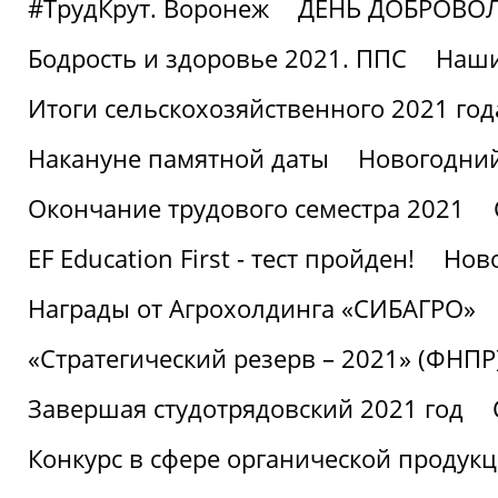
#ТрудКрут. Воронеж
ДЕНЬ ДОБРОВО
Бодрость и здоровье 2021. ППС
Наши
Итоги сельскохозяйственного 2021 год
Накануне памятной даты
Новогодний
Окончание трудового семестра 2021
EF Education First - тест пройден!
Ново
Награды от Агрохолдинга «СИБАГРО»
«Стратегический резерв – 2021» (ФНПР
Завершая студотрядовский 2021 год
Конкурс в сфере органической продук