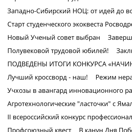
Западно-Сибирский НОЦ: от идей до в
Старт студенческого экоквеста Росвод
Новый Ученый совет выбран
Заверш
Полувековой трудовой юбилей!
Закл
ПОДВЕДЕНЫ ИТОГИ КОНКУРСА «НАЧИ
Лучший кроссворд - наш!
Режим нера
Учхозы в авангард инновационного р
Агротехнологические "ласточки" с Яма
II всероссийский конкурс профессиона
Профсоюзный квест
В канун Дня Поб