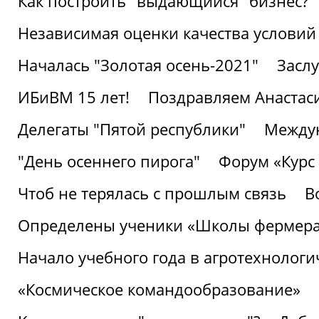
Как построить "выдающийся" бизнес?
Независимая оценки качества условий
Началась "Золотая осень-2021"
Засл
ИБиВМ 15 лет!
Поздравляем Анастаси
Делегаты "Пятой республики"
Междун
"День осеннего пирога"
Форум «Курс 
Чтоб не терялась с прошлым связь
В
Определены ученики «Школы фермер
Начало учебного года в агротехнологи
«Космическое командообразование»