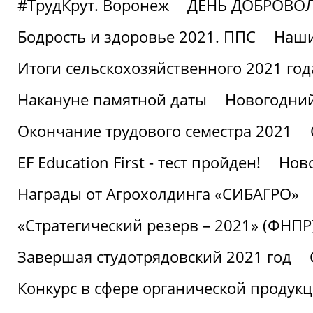
#ТрудКрут. Воронеж
ДЕНЬ ДОБРОВО
Бодрость и здоровье 2021. ППС
Наши
Итоги сельскохозяйственного 2021 год
Накануне памятной даты
Новогодний
Окончание трудового семестра 2021
EF Education First - тест пройден!
Ново
Награды от Агрохолдинга «СИБАГРО»
«Стратегический резерв – 2021» (ФНПР
Завершая студотрядовский 2021 год
Конкурс в сфере органической продук