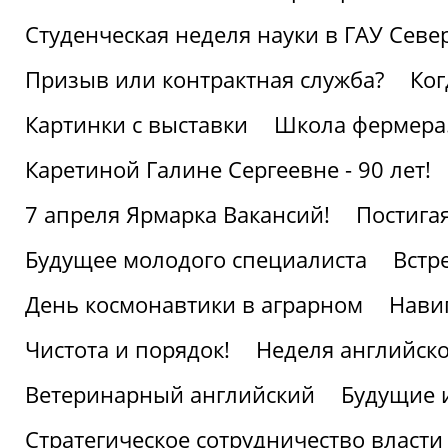
Студенческая неделя науки в ГАУ Севе
Призыв или контрактная служба?
Ког
Картинки с выставки
Школа фермера.
Каретиной Галине Сергеевне - 90 лет!
7 апреля Ярмарка Вакансий!
Постига
Будущее молодого специалиста
Встр
День космонавтики в аграрном
Нави
Чистота и порядок!
Неделя английско
Ветеринарный английский
Будущие 
Стратегическое сотрудничество власти