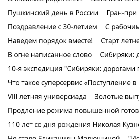
Пушкинский день в России
Гран-при
Поздравление с 30-летием
С рабочи
Наведем порядок вместе!
Старт летн
В огне написанное слово
Сибиряки: 
10-я экспедиция "Сибиряки: дорогами 
Что такое суперсервис «Поступление в
VIII летняя универсиада
Золотые вып
Продление режима повышенной готовн
110 лет со дня рождения Николая Куз
Не стало Еликаниды Малюшиной
"И