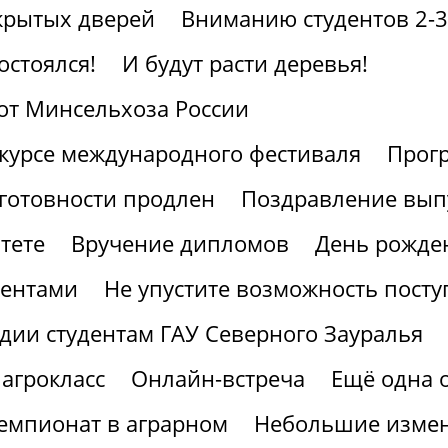
крытых дверей
Вниманию студентов 2-3
остоялся!
И будут расти деревья!
от Минсельхоза России
курсе международного фестиваля
Прогр
готовности продлен
Поздравление вып
тете
Вручение дипломов
День рожден
иентами
Не упустите возможность посту
дии студентам ГАУ Северного Зауралья
агрокласс
Онлайн-встреча
Ещё одна 
мпионат в аграрном
Небольшие измен