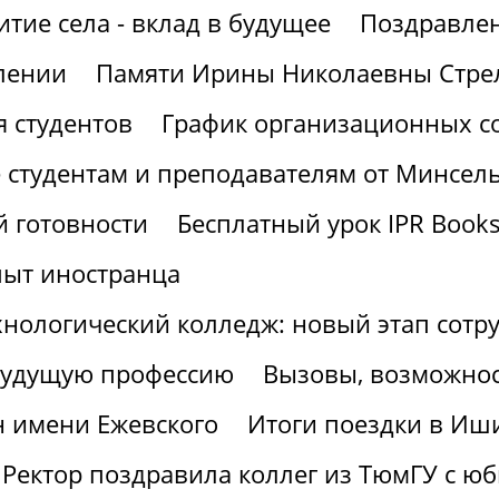
итие села - вклад в будущее
Поздравлен
лении
Памяти Ирины Николаевны Стре
 студентов
График организационных со
 студентам и преподавателям от Минсел
 готовности
Бесплатный урок IPR Book
пыт иностранца
хнологический колледж: новый этап сотр
 будущую профессию
Вызовы, возможнос
н имени Ежевского
Итоги поездки в Иш
Ректор поздравила коллег из ТюмГУ с ю