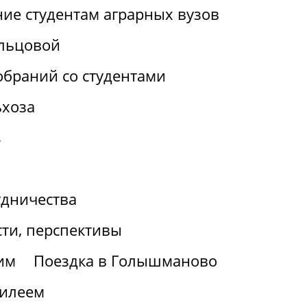
ие студентам аграрных вузов
льцовой
браний со студентами
ьхоза
s
удничества
ти, перспективы
им
Поездка в Голышманово
билеем