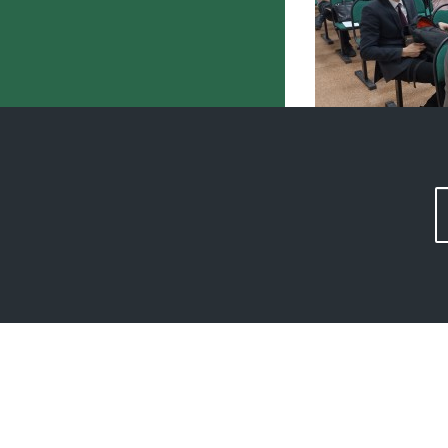
Работы второку
и социально-гум
итогам круглого 
общественного 
В своих выступле
всего мероприяти
взаимодействуют
медицине, семейн
Лучшими призн
Среди школьник
1 место – Самат
2 место – Илья 
лицея № 93