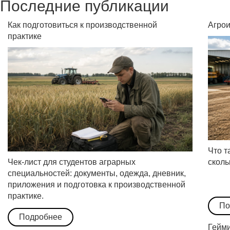
Последние публикации
3 место – Влади
Северного Заура
Как подготовиться к производственной
Агрои
Среди преподав
практике
1 место – Светл
социально-гуман
педагогических н
2 место – Евген
социально-гуман
философских нау
3 место – Людми
социально-гуман
психологических 
Что т
Чек-лист для студентов аграрных
сколь
Добавим, что ста
специальностей: документы, одежда, дневник,
сборнике XXII Фи
приложения и подготовка к производственной
исключения докла
практике.
университет.
По
Подробнее
Гейми