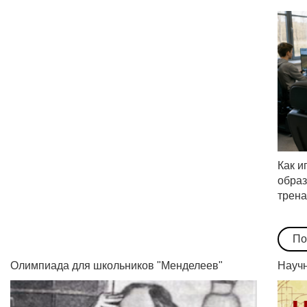
Как и
образ
трен
По
Олимпиада для школьников "Менделеев"
Научн