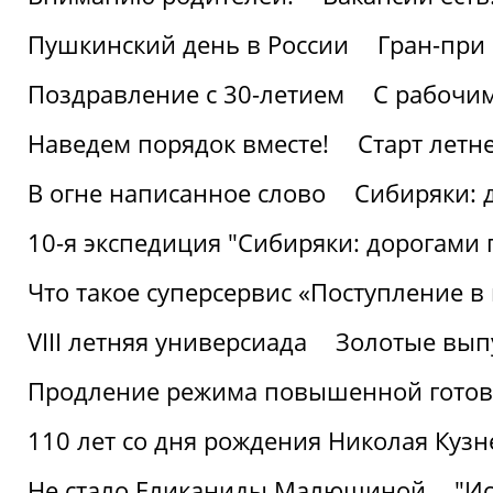
Пушкинский день в России
Гран-при
Поздравление с 30-летием
С рабочи
Наведем порядок вместе!
Старт летн
В огне написанное слово
Сибиряки: 
10-я экспедиция "Сибиряки: дорогами 
Что такое суперсервис «Поступление в
VIII летняя универсиада
Золотые вып
Продление режима повышенной готовн
110 лет со дня рождения Николая Куз
Не стало Еликаниды Малюшиной
"И