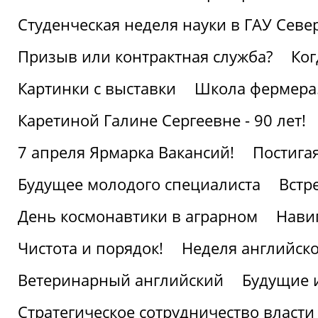
Студенческая неделя науки в ГАУ Севе
Призыв или контрактная служба?
Ког
Картинки с выставки
Школа фермера.
Каретиной Галине Сергеевне - 90 лет!
7 апреля Ярмарка Вакансий!
Постига
Будущее молодого специалиста
Встр
День космонавтики в аграрном
Нави
Чистота и порядок!
Неделя английско
Ветеринарный английский
Будущие 
Стратегическое сотрудничество власти