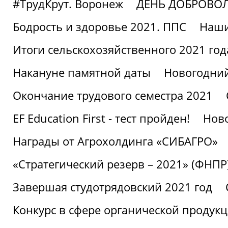
#ТрудКрут. Воронеж
ДЕНЬ ДОБРОВО
Бодрость и здоровье 2021. ППС
Наши
Итоги сельскохозяйственного 2021 год
Накануне памятной даты
Новогодний
Окончание трудового семестра 2021
EF Education First - тест пройден!
Ново
Награды от Агрохолдинга «СИБАГРО»
«Стратегический резерв – 2021» (ФНПР
Завершая студотрядовский 2021 год
Конкурс в сфере органической продук