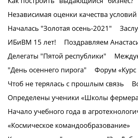
Как построить "выдающийся" бизнес?
Независимая оценки качества условий
Началась "Золотая осень-2021"
Засл
ИБиВМ 15 лет!
Поздравляем Анастаси
Делегаты "Пятой республики"
Междун
"День осеннего пирога"
Форум «Курс 
Чтоб не терялась с прошлым связь
В
Определены ученики «Школы фермер
Начало учебного года в агротехнологи
«Космическое командообразование»