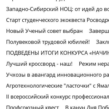
Западно-Сибирский НОЦ: от идей до в
Старт студенческого экоквеста Росвод
Новый Ученый совет выбран
Заверш
Полувековой трудовой юбилей!
Закл
ПОДВЕДЕНЫ ИТОГИ КОНКУРСА «НАЧИ
Лучший кроссворд - наш!
Режим нера
Учхозы в авангард инновационного р
Агротехнологические "ласточки" с Яма
II всероссийский конкурс профессиона
Профсоюзный квест
В канун Дня Поб