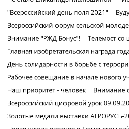
"Всероссийский день поля 2021"
Буд
Всероссийский форум сельской молод
Внимание "РЖД Бонус"!
Телемост со
Главная изобретательская награда года
День солидарности в борьбе с террор
Рабочее совещание в начале нового у
Наш приоритет - человек
Внимание с
Всероссийский цифровой урок 09.09.2
Золотые медали выставки АГРОРУСЬ-2
Новая школа партнер в Тюменском ра