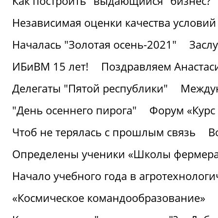
Как построить "выдающийся" бизнес?
Независимая оценки качества условий
Началась "Золотая осень-2021"
Засл
ИБиВМ 15 лет!
Поздравляем Анастаси
Делегаты "Пятой республики"
Междун
"День осеннего пирога"
Форум «Курс 
Чтоб не терялась с прошлым связь
В
Определены ученики «Школы фермер
Начало учебного года в агротехнологи
«Космическое командообразование»