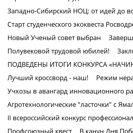
Западно-Сибирский НОЦ: от идей до в
Старт студенческого экоквеста Росвод
Новый Ученый совет выбран
Заверш
Полувековой трудовой юбилей!
Закл
ПОДВЕДЕНЫ ИТОГИ КОНКУРСА «НАЧИ
Лучший кроссворд - наш!
Режим нера
Учхозы в авангард инновационного р
Агротехнологические "ласточки" с Яма
II всероссийский конкурс профессиона
Профсоюзный квест
В канун Дня Поб