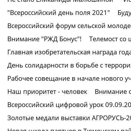
"Всероссийский день поля 2021"
Буд
Всероссийский форум сельской молод
Внимание "РЖД Бонус"!
Телемост со
Главная изобретательская награда года
День солидарности в борьбе с террор
Рабочее совещание в начале нового у
Наш приоритет - человек
Внимание с
Всероссийский цифровой урок 09.09.2
Золотые медали выставки АГРОРУСЬ-2
Новая школа партнер в Тюменском ра