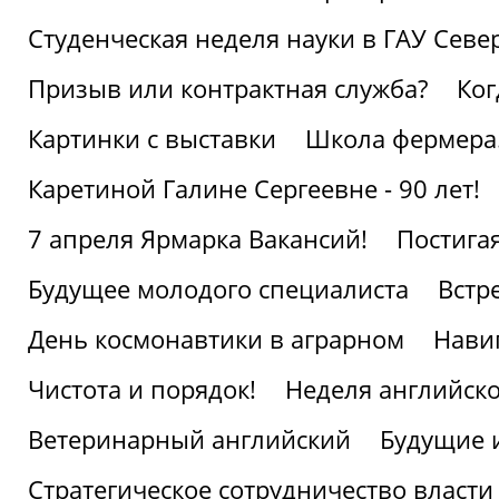
Студенческая неделя науки в ГАУ Севе
Призыв или контрактная служба?
Ког
Картинки с выставки
Школа фермера.
Каретиной Галине Сергеевне - 90 лет!
7 апреля Ярмарка Вакансий!
Постига
Будущее молодого специалиста
Встр
День космонавтики в аграрном
Нави
Чистота и порядок!
Неделя английско
Ветеринарный английский
Будущие 
Стратегическое сотрудничество власти