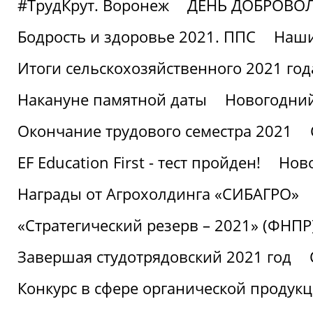
#ТрудКрут. Воронеж
ДЕНЬ ДОБРОВО
Бодрость и здоровье 2021. ППС
Наши
Итоги сельскохозяйственного 2021 год
Накануне памятной даты
Новогодний
Окончание трудового семестра 2021
EF Education First - тест пройден!
Ново
Награды от Агрохолдинга «СИБАГРО»
«Стратегический резерв – 2021» (ФНПР
Завершая студотрядовский 2021 год
Конкурс в сфере органической продук