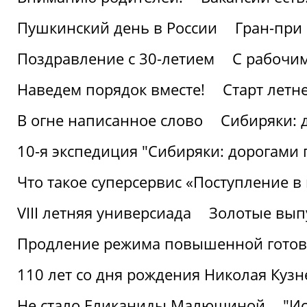
Пушкинский день в России
Гран-при
Поздравление с 30-летием
С рабочи
Наведем порядок вместе!
Старт летн
В огне написанное слово
Сибиряки: 
10-я экспедиция "Сибиряки: дорогами 
Что такое суперсервис «Поступление в
VIII летняя универсиада
Золотые вып
Продление режима повышенной готовн
110 лет со дня рождения Николая Куз
Не стало Еликаниды Малюшиной
"И