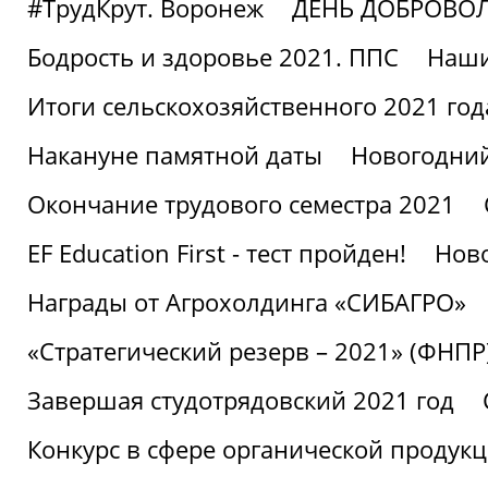
#ТрудКрут. Воронеж
ДЕНЬ ДОБРОВО
Бодрость и здоровье 2021. ППС
Наши
Итоги сельскохозяйственного 2021 год
Накануне памятной даты
Новогодний
Окончание трудового семестра 2021
EF Education First - тест пройден!
Ново
Награды от Агрохолдинга «СИБАГРО»
«Стратегический резерв – 2021» (ФНПР
Завершая студотрядовский 2021 год
Конкурс в сфере органической продук