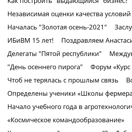
Как построить "выдающийся" бизнес?
Независимая оценки качества условий
Началась "Золотая осень-2021"
Засл
ИБиВМ 15 лет!
Поздравляем Анастаси
Делегаты "Пятой республики"
Междун
"День осеннего пирога"
Форум «Курс 
Чтоб не терялась с прошлым связь
В
Определены ученики «Школы фермер
Начало учебного года в агротехнологи
«Космическое командообразование»