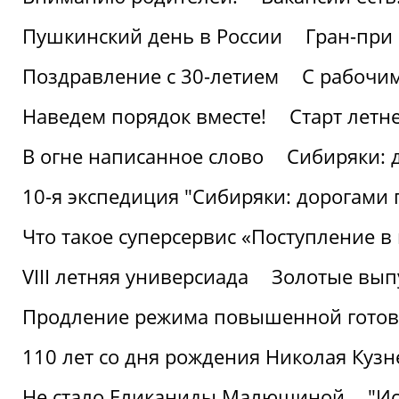
Пушкинский день в России
Гран-при
Поздравление с 30-летием
С рабочи
Наведем порядок вместе!
Старт летн
В огне написанное слово
Сибиряки: 
10-я экспедиция "Сибиряки: дорогами 
Что такое суперсервис «Поступление в
VIII летняя универсиада
Золотые вып
Продление режима повышенной готовн
110 лет со дня рождения Николая Куз
Не стало Еликаниды Малюшиной
"И