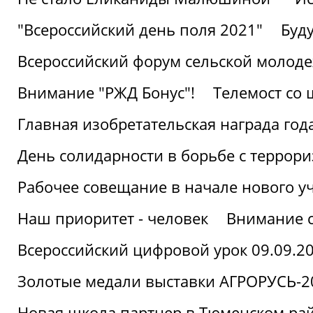
"Всероссийский день поля 2021"
Буд
Всероссийский форум сельской молод
Внимание "РЖД Бонус"!
Телемост со
Главная изобретательская награда года
День солидарности в борьбе с террор
Рабочее совещание в начале нового у
Наш приоритет - человек
Внимание с
Всероссийский цифровой урок 09.09.2
Золотые медали выставки АГРОРУСЬ-2
Новая школа партнер в Тюменском ра