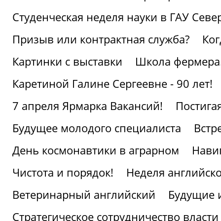
Студенческая неделя науки в ГАУ Севе
Призыв или контрактная служба?
Ког
Картинки с выставки
Школа фермера.
Каретиной Галине Сергеевне - 90 лет!
7 апреля Ярмарка Вакансий!
Постига
Будущее молодого специалиста
Встр
День космонавтики в аграрном
Нави
Чистота и порядок!
Неделя английско
Ветеринарный английский
Будущие 
Стратегическое сотрудничество власти