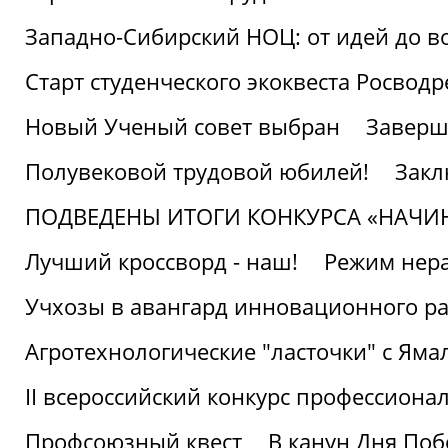
Западно-Сибирский НОЦ: от идей до в
Старт студенческого экоквеста Росвод
Новый Ученый совет выбран
Заверш
Полувековой трудовой юбилей!
Закл
ПОДВЕДЕНЫ ИТОГИ КОНКУРСА «НАЧИ
Лучший кроссворд - наш!
Режим нера
Учхозы в авангард инновационного р
Агротехнологические "ласточки" с Яма
II всероссийский конкурс профессиона
Профсоюзный квест
В канун Дня Поб