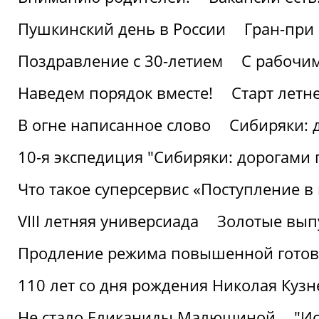
Пушкинский день в России
Гран-при
Поздравление с 30-летием
С рабочи
Наведем порядок вместе!
Старт летн
В огне написанное слово
Сибиряки: 
10-я экспедиция "Сибиряки: дорогами 
Что такое суперсервис «Поступление в
VIII летняя универсиада
Золотые вып
Продление режима повышенной готовн
110 лет со дня рождения Николая Куз
Не стало Еликаниды Малюшиной
"И