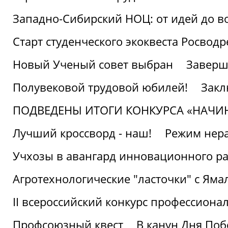
Западно-Сибирский НОЦ: от идей до в
Старт студенческого экоквеста Росвод
Новый Ученый совет выбран
Заверш
Полувековой трудовой юбилей!
Закл
ПОДВЕДЕНЫ ИТОГИ КОНКУРСА «НАЧИ
Лучший кроссворд - наш!
Режим нера
Учхозы в авангард инновационного р
Агротехнологические "ласточки" с Яма
II всероссийский конкурс профессиона
Профсоюзный квест
В канун Дня Поб