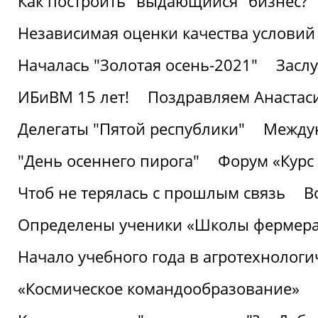
Как построить "выдающийся" бизнес?
Независимая оценки качества условий
Началась "Золотая осень-2021"
Засл
ИБиВМ 15 лет!
Поздравляем Анастаси
Делегаты "Пятой республики"
Междун
"День осеннего пирога"
Форум «Курс 
Чтоб не терялась с прошлым связь
В
Определены ученики «Школы фермер
Начало учебного года в агротехнологи
«Космическое командообразование»