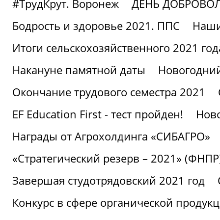
#ТрудКрут. Воронеж
ДЕНЬ ДОБРОВО
Бодрость и здоровье 2021. ППС
Наши
Итоги сельскохозяйственного 2021 год
Накануне памятной даты
Новогодний
Окончание трудового семестра 2021
EF Education First - тест пройден!
Ново
Награды от Агрохолдинга «СИБАГРО»
«Стратегический резерв – 2021» (ФНПР
Завершая студотрядовский 2021 год
Конкурс в сфере органической продук