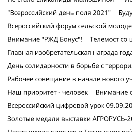
"Всероссийский день поля 2021"
Буд
Всероссийский форум сельской молод
Внимание "РЖД Бонус"!
Телемост со
Главная изобретательская награда года
День солидарности в борьбе с террор
Рабочее совещание в начале нового у
Наш приоритет - человек
Внимание с
Всероссийский цифровой урок 09.09.2
Золотые медали выставки АГРОРУСЬ-2
Новая школа партнер в Тюменском ра