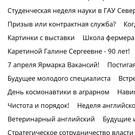
Студенческая неделя науки в ГАУ Севе
Призыв или контрактная служба?
Ког
Картинки с выставки
Школа фермера.
Каретиной Галине Сергеевне - 90 лет!
7 апреля Ярмарка Вакансий!
Постига
Будущее молодого специалиста
Встр
День космонавтики в аграрном
Нави
Чистота и порядок!
Неделя английско
Ветеринарный английский
Будущие 
Стратегическое сотрудничество власти