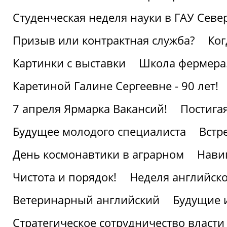
Студенческая неделя науки в ГАУ Севе
Призыв или контрактная служба?
Ког
Картинки с выставки
Школа фермера.
Каретиной Галине Сергеевне - 90 лет!
7 апреля Ярмарка Вакансий!
Постига
Будущее молодого специалиста
Встр
День космонавтики в аграрном
Нави
Чистота и порядок!
Неделя английско
Ветеринарный английский
Будущие 
Стратегическое сотрудничество власти