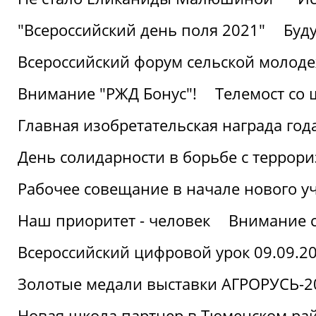
"Всероссийский день поля 2021"
Буд
Всероссийский форум сельской молод
Внимание "РЖД Бонус"!
Телемост со
Главная изобретательская награда года
День солидарности в борьбе с террор
Рабочее совещание в начале нового у
Наш приоритет - человек
Внимание с
Всероссийский цифровой урок 09.09.2
Золотые медали выставки АГРОРУСЬ-2
Новая школа партнер в Тюменском ра