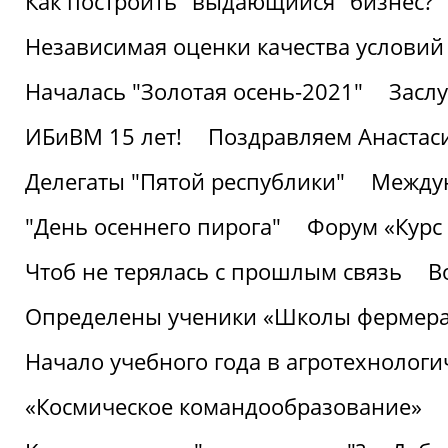
Как построить "выдающийся" бизнес?
Независимая оценки качества условий
Началась "Золотая осень-2021"
Засл
ИБиВМ 15 лет!
Поздравляем Анастаси
Делегаты "Пятой республики"
Междун
"День осеннего пирога"
Форум «Курс 
Чтоб не терялась с прошлым связь
В
Определены ученики «Школы фермер
Начало учебного года в агротехнологи
«Космическое командообразование»