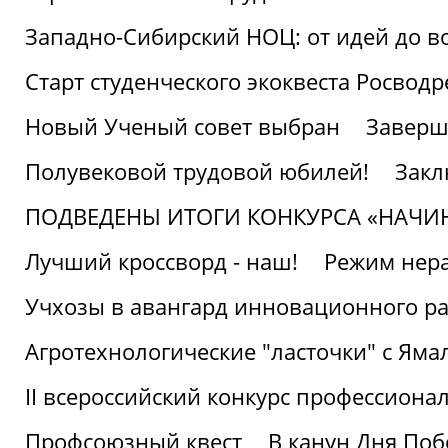
Западно-Сибирский НОЦ: от идей до в
Старт студенческого экоквеста Росвод
Новый Ученый совет выбран
Заверш
Полувековой трудовой юбилей!
Закл
ПОДВЕДЕНЫ ИТОГИ КОНКУРСА «НАЧИ
Лучший кроссворд - наш!
Режим нера
Учхозы в авангард инновационного р
Агротехнологические "ласточки" с Яма
II всероссийский конкурс профессиона
Профсоюзный квест
В канун Дня Поб