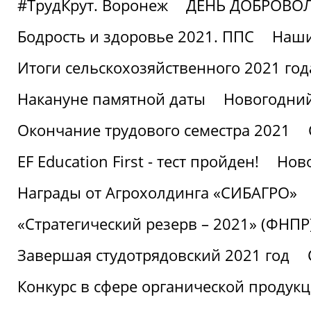
#ТрудКрут. Воронеж
ДЕНЬ ДОБРОВО
Бодрость и здоровье 2021. ППС
Наши
Итоги сельскохозяйственного 2021 год
Накануне памятной даты
Новогодний
Окончание трудового семестра 2021
EF Education First - тест пройден!
Ново
Награды от Агрохолдинга «СИБАГРО»
«Стратегический резерв – 2021» (ФНПР
Завершая студотрядовский 2021 год
Конкурс в сфере органической продук