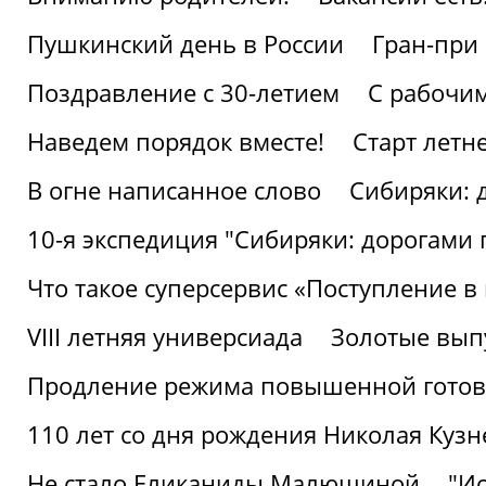
Пушкинский день в России
Гран-при
Поздравление с 30-летием
С рабочи
Наведем порядок вместе!
Старт летн
В огне написанное слово
Сибиряки: 
10-я экспедиция "Сибиряки: дорогами 
Что такое суперсервис «Поступление в
VIII летняя универсиада
Золотые вып
Продление режима повышенной готовн
110 лет со дня рождения Николая Куз
Не стало Еликаниды Малюшиной
"И