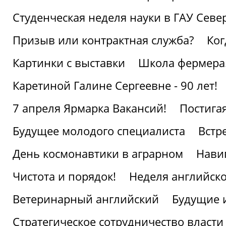
Студенческая неделя науки в ГАУ Севе
Призыв или контрактная служба?
Ког
Картинки с выставки
Школа фермера.
Каретиной Галине Сергеевне - 90 лет!
7 апреля Ярмарка Вакансий!
Постига
Будущее молодого специалиста
Встр
День космонавтики в аграрном
Нави
Чистота и порядок!
Неделя английско
Ветеринарный английский
Будущие 
Стратегическое сотрудничество власти