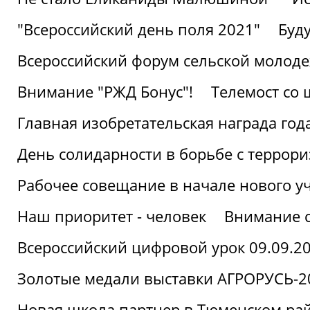
"Всероссийский день поля 2021"
Буд
Всероссийский форум сельской молод
Внимание "РЖД Бонус"!
Телемост со
Главная изобретательская награда года
День солидарности в борьбе с террор
Рабочее совещание в начале нового у
Наш приоритет - человек
Внимание с
Всероссийский цифровой урок 09.09.2
Золотые медали выставки АГРОРУСЬ-2
Новая школа партнер в Тюменском ра