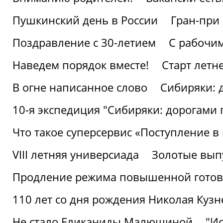
Пушкинский день в России
Гран-при
Поздравление с 30-летием
С рабочи
Наведем порядок вместе!
Старт летн
В огне написанное слово
Сибиряки: 
10-я экспедиция "Сибиряки: дорогами 
Что такое суперсервис «Поступление в
VIII летняя универсиада
Золотые вып
Продление режима повышенной готовн
110 лет со дня рождения Николая Куз
Не стало Еликаниды Малюшиной
"И