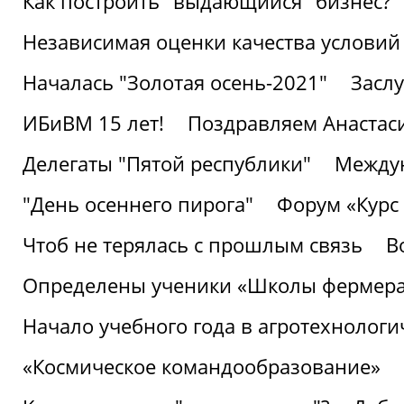
Как построить "выдающийся" бизнес?
Независимая оценки качества условий
Началась "Золотая осень-2021"
Засл
ИБиВМ 15 лет!
Поздравляем Анастаси
Делегаты "Пятой республики"
Междун
"День осеннего пирога"
Форум «Курс 
Чтоб не терялась с прошлым связь
В
Определены ученики «Школы фермер
Начало учебного года в агротехнологи
«Космическое командообразование»