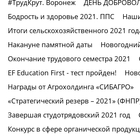
#ТрудКрут. Воронеж
ДЕНЬ ДОБРОВО
Бодрость и здоровье 2021. ППС
Наши
Итоги сельскохозяйственного 2021 год
Накануне памятной даты
Новогодний
Окончание трудового семестра 2021
EF Education First - тест пройден!
Ново
Награды от Агрохолдинга «СИБАГРО»
«Стратегический резерв – 2021» (ФНПР
Завершая студотрядовский 2021 год
Конкурс в сфере органической продук