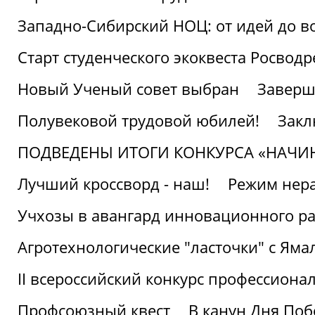
Западно-Сибирский НОЦ: от идей до в
Старт студенческого экоквеста Росвод
Новый Ученый совет выбран
Заверш
Полувековой трудовой юбилей!
Закл
ПОДВЕДЕНЫ ИТОГИ КОНКУРСА «НАЧИ
Лучший кроссворд - наш!
Режим нера
Учхозы в авангард инновационного р
Агротехнологические "ласточки" с Яма
II всероссийский конкурс профессиона
Профсоюзный квест
В канун Дня Поб