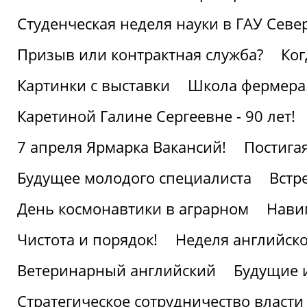
Студенческая неделя науки в ГАУ Севе
Призыв или контрактная служба?
Ког
Картинки с выставки
Школа фермера.
Каретиной Галине Сергеевне - 90 лет!
7 апреля Ярмарка Вакансий!
Постига
Будущее молодого специалиста
Встр
День космонавтики в аграрном
Нави
Чистота и порядок!
Неделя английско
Ветеринарный английский
Будущие 
Стратегическое сотрудничество власти