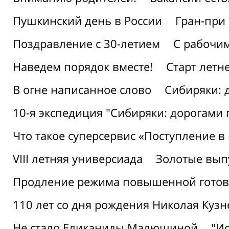
Пушкинский день в России
Гран-при
Поздравление с 30-летием
С рабочи
Наведем порядок вместе!
Старт летн
В огне написанное слово
Сибиряки: 
10-я экспедиция "Сибиряки: дорогами 
Что такое суперсервис «Поступление в
VIII летняя универсиада
Золотые вып
Продление режима повышенной готовн
110 лет со дня рождения Николая Куз
Не стало Еликаниды Малюшиной
"И