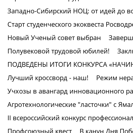
Западно-Сибирский НОЦ: от идей до в
Старт студенческого экоквеста Росвод
Новый Ученый совет выбран
Заверш
Полувековой трудовой юбилей!
Закл
ПОДВЕДЕНЫ ИТОГИ КОНКУРСА «НАЧИ
Лучший кроссворд - наш!
Режим нера
Учхозы в авангард инновационного р
Агротехнологические "ласточки" с Яма
II всероссийский конкурс профессиона
Профсоюзный квест
В канун Дня Поб