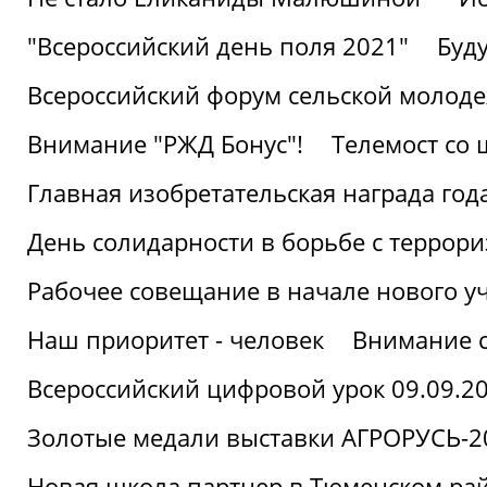
"Всероссийский день поля 2021"
Буд
Всероссийский форум сельской молод
Внимание "РЖД Бонус"!
Телемост со
Главная изобретательская награда года
День солидарности в борьбе с террор
Рабочее совещание в начале нового у
Наш приоритет - человек
Внимание с
Всероссийский цифровой урок 09.09.2
Золотые медали выставки АГРОРУСЬ-2
Новая школа партнер в Тюменском ра