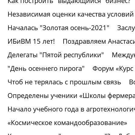
Как построить "выдающийся" бизнес?
Независимая оценки качества условий
Началась "Золотая осень-2021"
Засл
ИБиВМ 15 лет!
Поздравляем Анастаси
Делегаты "Пятой республики"
Междун
"День осеннего пирога"
Форум «Курс 
Чтоб не терялась с прошлым связь
В
Определены ученики «Школы фермер
Начало учебного года в агротехнологи
«Космическое командообразование»