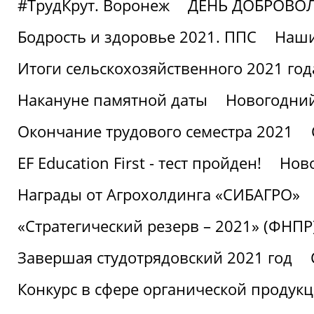
#ТрудКрут. Воронеж
ДЕНЬ ДОБРОВО
Бодрость и здоровье 2021. ППС
Наши
Итоги сельскохозяйственного 2021 год
Накануне памятной даты
Новогодний
Окончание трудового семестра 2021
EF Education First - тест пройден!
Ново
Награды от Агрохолдинга «СИБАГРО»
«Стратегический резерв – 2021» (ФНПР
Завершая студотрядовский 2021 год
Конкурс в сфере органической продук