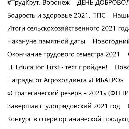
#ТрудКрут. Воронеж
ДЕНЬ ДОБРОВО
Бодрость и здоровье 2021. ППС
Наши
Итоги сельскохозяйственного 2021 год
Накануне памятной даты
Новогодний
Окончание трудового семестра 2021
EF Education First - тест пройден!
Ново
Награды от Агрохолдинга «СИБАГРО»
«Стратегический резерв – 2021» (ФНПР
Завершая студотрядовский 2021 год
Конкурс в сфере органической продук