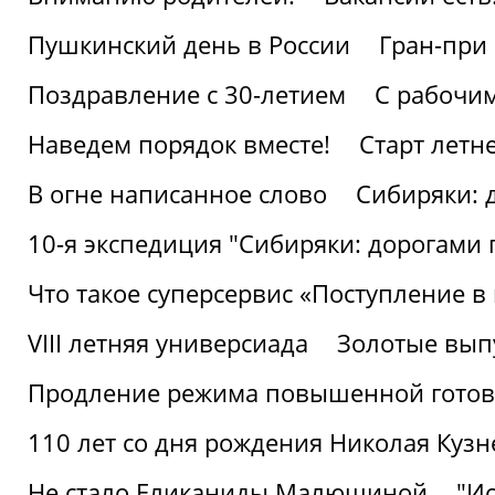
Пушкинский день в России
Гран-при
Поздравление с 30-летием
С рабочи
Наведем порядок вместе!
Старт летн
В огне написанное слово
Сибиряки: 
10-я экспедиция "Сибиряки: дорогами 
Что такое суперсервис «Поступление в
VIII летняя универсиада
Золотые вып
Продление режима повышенной готовн
110 лет со дня рождения Николая Куз
Не стало Еликаниды Малюшиной
"И