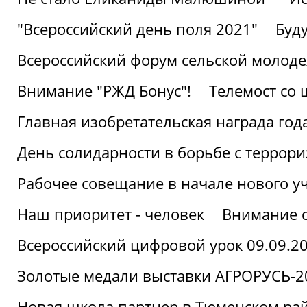
"Всероссийский день поля 2021"
Буд
Всероссийский форум сельской молод
Внимание "РЖД Бонус"!
Телемост со
Главная изобретательская награда года
День солидарности в борьбе с террор
Рабочее совещание в начале нового у
Наш приоритет - человек
Внимание с
Всероссийский цифровой урок 09.09.2
Золотые медали выставки АГРОРУСЬ-2
Новая школа партнер в Тюменском ра