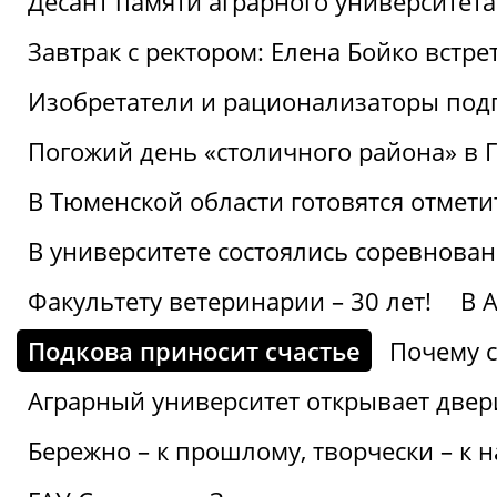
Десант памяти аграрного университет
Завтрак с ректором: Елена Бойко встре
Изобретатели и рационализаторы под
Погожий день «столичного района» в 
В Тюменской области готовятся отмети
В университете состоялись соревнова
Факультету ветеринарии – 30 лет!
В 
Подкова приносит счастье
Почему с
Аграрный университет открывает двер
Бережно – к прошлому, творчески – к 