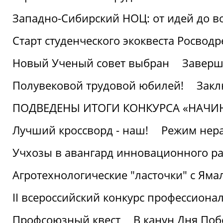
Западно-Сибирский НОЦ: от идей до в
Старт студенческого экоквеста Росвод
Новый Ученый совет выбран
Заверш
Полувековой трудовой юбилей!
Закл
ПОДВЕДЕНЫ ИТОГИ КОНКУРСА «НАЧИ
Лучший кроссворд - наш!
Режим нера
Учхозы в авангард инновационного р
Агротехнологические "ласточки" с Яма
II всероссийский конкурс профессиона
Профсоюзный квест
В канун Дня Поб