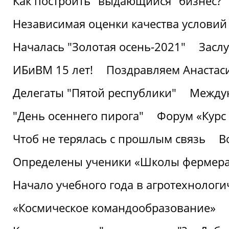
Как построить "выдающийся" бизнес?
Независимая оценки качества условий
Началась "Золотая осень-2021"
Засл
ИБиВМ 15 лет!
Поздравляем Анастаси
Делегаты "Пятой республики"
Междун
"День осеннего пирога"
Форум «Курс 
Чтоб не терялась с прошлым связь
В
Определены ученики «Школы фермер
Начало учебного года в агротехнологи
«Космическое командообразование»