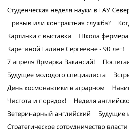
Студенческая неделя науки в ГАУ Севе
Призыв или контрактная служба?
Ког
Картинки с выставки
Школа фермера.
Каретиной Галине Сергеевне - 90 лет!
7 апреля Ярмарка Вакансий!
Постига
Будущее молодого специалиста
Встр
День космонавтики в аграрном
Нави
Чистота и порядок!
Неделя английско
Ветеринарный английский
Будущие 
Стратегическое сотрудничество власти