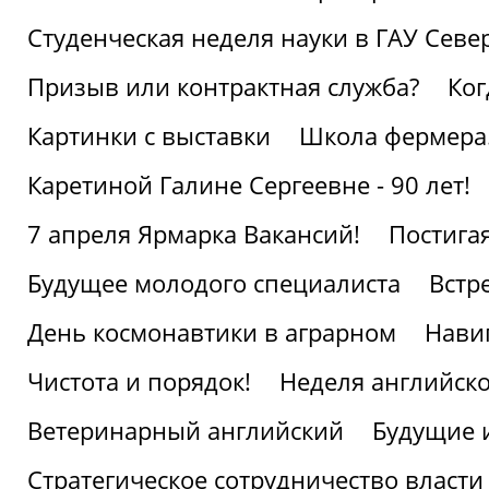
Студенческая неделя науки в ГАУ Севе
Призыв или контрактная служба?
Ког
Картинки с выставки
Школа фермера.
Каретиной Галине Сергеевне - 90 лет!
7 апреля Ярмарка Вакансий!
Постига
Будущее молодого специалиста
Встр
День космонавтики в аграрном
Нави
Чистота и порядок!
Неделя английско
Ветеринарный английский
Будущие 
Стратегическое сотрудничество власти