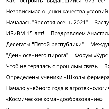
Как построить "выдающийся" бизнес?
Независимая оценки качества условий
Началась "Золотая осень-2021"
Засл
ИБиВМ 15 лет!
Поздравляем Анастаси
Делегаты "Пятой республики"
Междун
"День осеннего пирога"
Форум «Курс 
Чтоб не терялась с прошлым связь
В
Определены ученики «Школы фермер
Начало учебного года в агротехнологи
«Космическое командообразование»