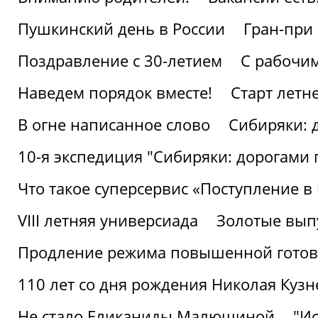
Пушкинский день в России
Гран-при
Поздравление с 30-летием
С рабочи
Наведем порядок вместе!
Старт летн
В огне написанное слово
Сибиряки: 
10-я экспедиция "Сибиряки: дорогами 
Что такое суперсервис «Поступление в
VIII летняя универсиада
Золотые вып
Продление режима повышенной готовн
110 лет со дня рождения Николая Куз
Не стало Еликаниды Малюшиной
"И