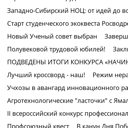
Западно-Сибирский НОЦ: от идей до в
Старт студенческого экоквеста Росвод
Новый Ученый совет выбран
Заверш
Полувековой трудовой юбилей!
Закл
ПОДВЕДЕНЫ ИТОГИ КОНКУРСА «НАЧИ
Лучший кроссворд - наш!
Режим нера
Учхозы в авангард инновационного р
Агротехнологические "ласточки" с Яма
II всероссийский конкурс профессиона
Профсоюзный квест
В канун Дня Поб