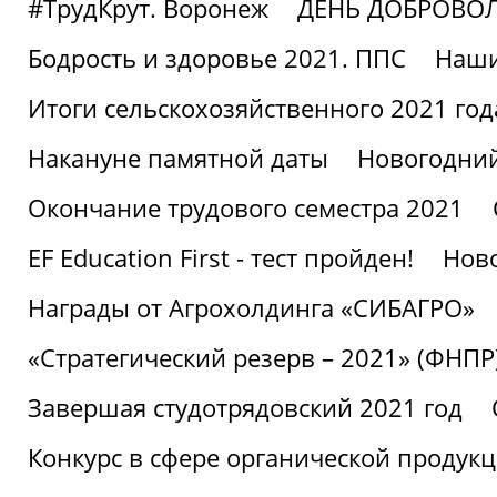
#ТрудКрут. Воронеж
ДЕНЬ ДОБРОВО
Бодрость и здоровье 2021. ППС
Наши
Итоги сельскохозяйственного 2021 год
Накануне памятной даты
Новогодний
Окончание трудового семестра 2021
EF Education First - тест пройден!
Ново
Награды от Агрохолдинга «СИБАГРО»
«Стратегический резерв – 2021» (ФНПР
Завершая студотрядовский 2021 год
Конкурс в сфере органической продук