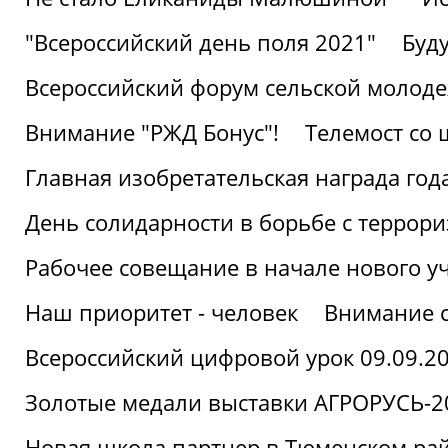
"Всероссийский день поля 2021"
Буд
Всероссийский форум сельской молод
Внимание "РЖД Бонус"!
Телемост со
Главная изобретательская награда года
День солидарности в борьбе с террор
Рабочее совещание в начале нового у
Наш приоритет - человек
Внимание с
Всероссийский цифровой урок 09.09.2
Золотые медали выставки АГРОРУСЬ-2
Новая школа партнер в Тюменском ра