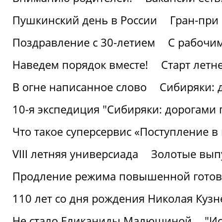
Пушкинский день в России
Гран-при
Поздравление с 30-летием
С рабочи
Наведем порядок вместе!
Старт летн
В огне написанное слово
Сибиряки: 
10-я экспедиция "Сибиряки: дорогами 
Что такое суперсервис «Поступление в
VIII летняя универсиада
Золотые вып
Продление режима повышенной готовн
110 лет со дня рождения Николая Куз
Не стало Еликаниды Малюшиной
"И