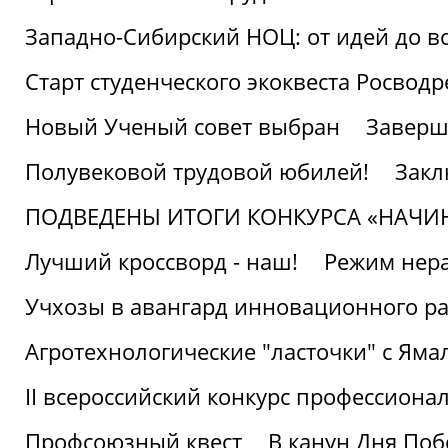
Западно-Сибирский НОЦ: от идей до в
Старт студенческого экоквеста Росвод
Новый Ученый совет выбран
Заверш
Полувековой трудовой юбилей!
Закл
ПОДВЕДЕНЫ ИТОГИ КОНКУРСА «НАЧИ
Лучший кроссворд - наш!
Режим нера
Учхозы в авангард инновационного р
Агротехнологические "ласточки" с Яма
II всероссийский конкурс профессиона
Профсоюзный квест
В канун Дня Поб