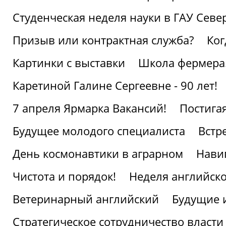
Студенческая неделя науки в ГАУ Севе
Призыв или контрактная служба?
Ког
Картинки с выставки
Школа фермера.
Каретиной Галине Сергеевне - 90 лет!
7 апреля Ярмарка Вакансий!
Постига
Будущее молодого специалиста
Встр
День космонавтики в аграрном
Нави
Чистота и порядок!
Неделя английско
Ветеринарный английский
Будущие 
Стратегическое сотрудничество власти