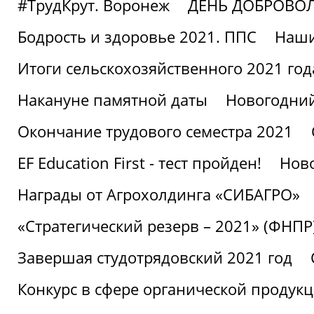
#ТрудКрут. Воронеж
ДЕНЬ ДОБРОВО
Бодрость и здоровье 2021. ППС
Наши
Итоги сельскохозяйственного 2021 год
Накануне памятной даты
Новогодний
Окончание трудового семестра 2021
EF Education First - тест пройден!
Ново
Награды от Агрохолдинга «СИБАГРО»
«Стратегический резерв – 2021» (ФНПР
Завершая студотрядовский 2021 год
Конкурс в сфере органической продук