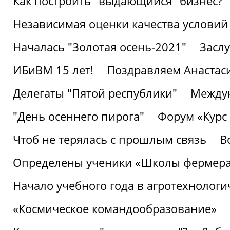
Как построить "выдающийся" бизнес?
Независимая оценки качества условий
Началась "Золотая осень-2021"
Засл
ИБиВМ 15 лет!
Поздравляем Анастаси
Делегаты "Пятой республики"
Междун
"День осеннего пирога"
Форум «Курс 
Чтоб не терялась с прошлым связь
В
Определены ученики «Школы фермер
Начало учебного года в агротехнологи
«Космическое командообразование»