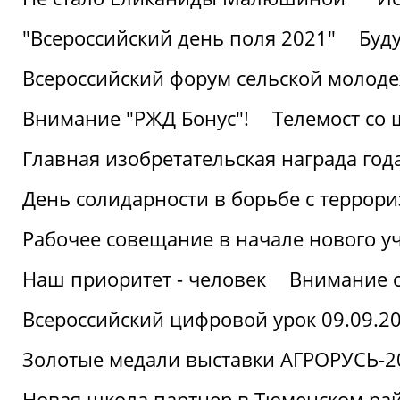
"Всероссийский день поля 2021"
Буд
Всероссийский форум сельской молод
Внимание "РЖД Бонус"!
Телемост со
Главная изобретательская награда года
День солидарности в борьбе с террор
Рабочее совещание в начале нового у
Наш приоритет - человек
Внимание с
Всероссийский цифровой урок 09.09.2
Золотые медали выставки АГРОРУСЬ-2
Новая школа партнер в Тюменском ра