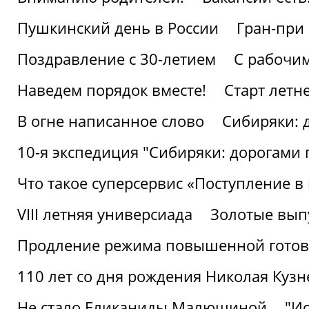
Пушкинский день в России
Гран-при
Поздравление с 30-летием
С рабочи
Наведем порядок вместе!
Старт летн
В огне написанное слово
Сибиряки: 
10-я экспедиция "Сибиряки: дорогами 
Что такое суперсервис «Поступление в
VIII летняя универсиада
Золотые вып
Продление режима повышенной готовн
110 лет со дня рождения Николая Куз
Не стало Еликаниды Малюшиной
"И