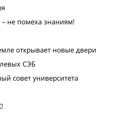
ня
 – не помеха знаниям!
емле открывает новые двери
слевых СЭБ
ый совет университета
!