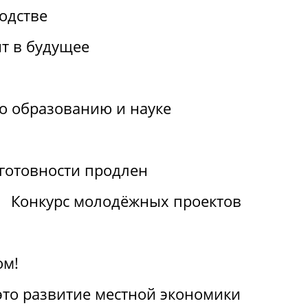
одстве
т в будущее
по образованию и науке
отовности продлен
Конкурс молодёжных проектов
ом!
 это развитие местной экономики