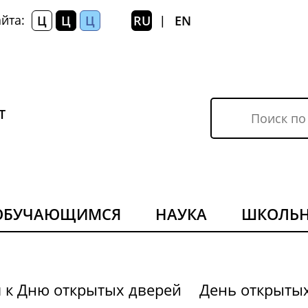
йта:
Ц
Ц
Ц
RU
EN
|
Т
ОБУЧАЮЩИМСЯ
НАУКА
ШКОЛЬ
я к Дню открытых дверей
День открыты