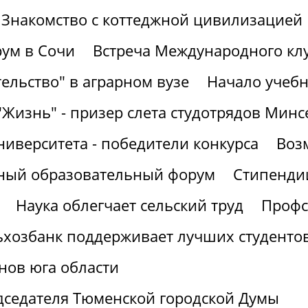
Знакомство с коттеджной цивилизацией
ум в Сочи
Встреча Международного кл
ельство" в аграрном вузе
Начало учебн
"Жизнь" - призер слета студотрядов Минс
ниверситета - победители конкурса
Воз
рный образовательный форум
Стипендии
Наука облегчает сельский труд
Профс
ьхозбанк поддерживает лучших студенто
нов юга области
дседателя Тюменской городской Думы