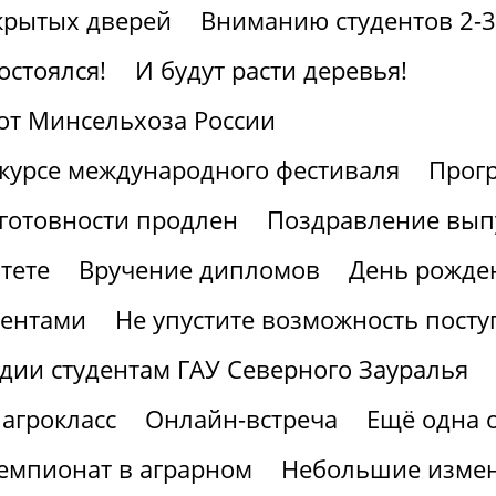
крытых дверей
Вниманию студентов 2-3
остоялся!
И будут расти деревья!
от Минсельхоза России
курсе международного фестиваля
Прогр
готовности продлен
Поздравление вып
тете
Вручение дипломов
День рожден
иентами
Не упустите возможность посту
дии студентам ГАУ Северного Зауралья
агрокласс
Онлайн-встреча
Ещё одна 
мпионат в аграрном
Небольшие измен