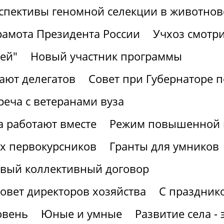
спективы геномной селекции в животнов
рамота Президента России
Учхоз смотри
ей"
Новый участник программы
ают делегатов
Совет при Губернаторе 
реча с ветеранами вуза
а работают вместе
Режим повышенной г
х первокурсников
Гранты для умников
вый коллективный договор
овет директоров хозяйства
С праздник
овень
Юные и умные
Развитие села -