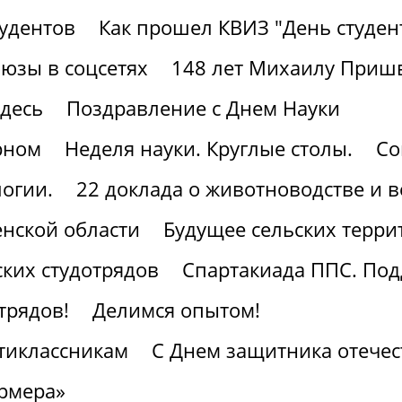
тудентов
Как прошел КВИЗ "День студен
юзы в соцсетях
148 лет Михаилу Приш
здесь
Поздравление с Днем Науки
рном
Неделя науки. Круглые столы.
Со
огии.
22 доклада о животноводстве и 
нской области
Будущее сельских терри
ких студотрядов
Спартакиада ППС. По
трядов!
Делимся опытом!
тиклассникам
С Днем защитника отечес
рмера»