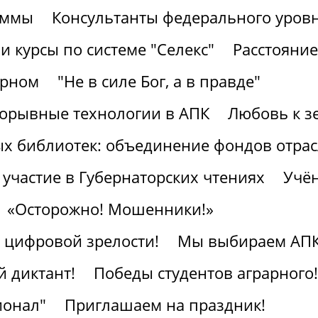
аммы
Консультанты федерального уров
 курсы по системе "Селекс"
Расстояние
арном
"Не в силе Бог, а в правде"
рорывные технологии в АПК
Любовь к з
ых библиотек: объединение фондов отра
участие в Губернаторских чтениях
Учён
«Осторожно! Мошенники!»
к цифровой зрелости!
Мы выбираем АПК
 диктант!
Победы студентов аграрного!
ионал"
Приглашаем на праздник!