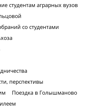
ие студентам аграрных вузов
льцовой
браний со студентами
ьхоза
s
удничества
ти, перспективы
им
Поездка в Голышманово
билеем