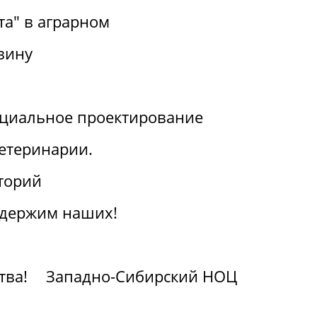
та" в аграрном
вину
циальное проектирование
ветеринарии.
торий
ддержим наших!
тва!
Западно-Сибирский НОЦ