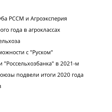
уба РССМ и Агроэксперия
ого года в агроклассах
ельхоза
можности с "Руском"
 "Россельхозбанка" в 2021-м
оюзы подвели итоги 2020 года
в