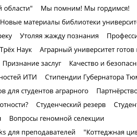
 области"
Мы помним! Мы гордимся!
Новые материалы библиотеки университ
реку
Утоляя жажду познания
Професс
Трёх Наук
Аграрный университет готов 
Признание заслуг
Качество и безопасн
ностей ИТИ
Стипендии Губернатора Тю
в для студентов аграрного
Партнёрство
отности?
Студенческий резерв
Студен
я
Вопросы геномной селекции
ks для преподавателей
"Коттеджная ци