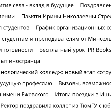
итие села - вклад в будущее
Поздравлен
лении
Памяти Ирины Николаевны Стре
 студентов
График организационных со
 студентам и преподавателям от Минсел
 готовности
Бесплатный урок IPR Book
пыт иностранца
хнологический колледж: новый этап сотр
 будущую профессию
Вызовы, возможнос
н имени Ежевского
Итоги поездки в Иш
Ректор поздравила коллег из ТюмГУ с ю