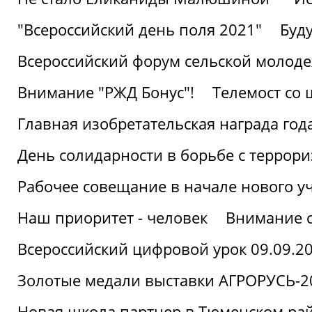
"Всероссийский день поля 2021"
Буд
Всероссийский форум сельской молод
Внимание "РЖД Бонус"!
Телемост со
Главная изобретательская награда года
День солидарности в борьбе с террор
Рабочее совещание в начале нового у
Наш приоритет - человек
Внимание с
Всероссийский цифровой урок 09.09.2
Золотые медали выставки АГРОРУСЬ-2
Новая школа партнер в Тюменском ра