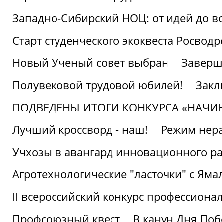
Западно-Сибирский НОЦ: от идей до в
Старт студенческого экоквеста Росвод
Новый Ученый совет выбран
Заверш
Полувековой трудовой юбилей!
Закл
ПОДВЕДЕНЫ ИТОГИ КОНКУРСА «НАЧИ
Лучший кроссворд - наш!
Режим нера
Учхозы в авангард инновационного р
Агротехнологические "ласточки" с Яма
II всероссийский конкурс профессиона
Профсоюзный квест
В канун Дня Поб