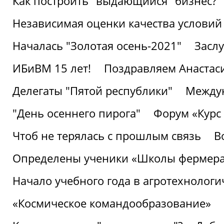
Как построить "выдающийся" бизнес?
Независимая оценки качества условий
Началась "Золотая осень-2021"
Засл
ИБиВМ 15 лет!
Поздравляем Анастаси
Делегаты "Пятой республики"
Междун
"День осеннего пирога"
Форум «Курс 
Чтоб не терялась с прошлым связь
В
Определены ученики «Школы фермер
Начало учебного года в агротехнологи
«Космическое командообразование»