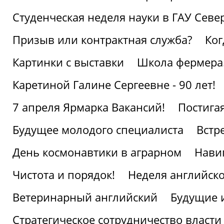
Студенческая неделя науки в ГАУ Севе
Призыв или контрактная служба?
Ког
Картинки с выставки
Школа фермера.
Каретиной Галине Сергеевне - 90 лет!
7 апреля Ярмарка Вакансий!
Постига
Будущее молодого специалиста
Встр
День космонавтики в аграрном
Нави
Чистота и порядок!
Неделя английско
Ветеринарный английский
Будущие 
Стратегическое сотрудничество власти