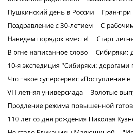
Пушкинский день в России
Гран-при
Поздравление с 30-летием
С рабочи
Наведем порядок вместе!
Старт летн
В огне написанное слово
Сибиряки: 
10-я экспедиция "Сибиряки: дорогами 
Что такое суперсервис «Поступление в
VIII летняя универсиада
Золотые вып
Продление режима повышенной готовн
110 лет со дня рождения Николая Куз
Не стало Еликаниды Малюшиной
"И