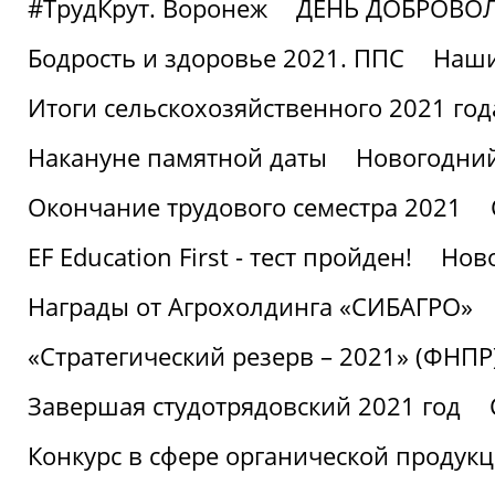
#ТрудКрут. Воронеж
ДЕНЬ ДОБРОВО
Бодрость и здоровье 2021. ППС
Наши
Итоги сельскохозяйственного 2021 год
Накануне памятной даты
Новогодний
Окончание трудового семестра 2021
EF Education First - тест пройден!
Ново
Награды от Агрохолдинга «СИБАГРО»
«Стратегический резерв – 2021» (ФНПР
Завершая студотрядовский 2021 год
Конкурс в сфере органической продук