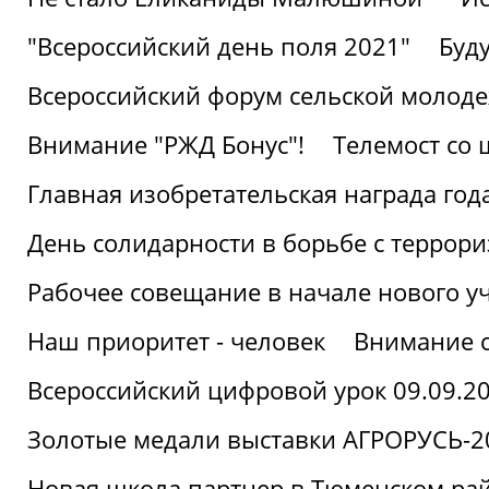
"Всероссийский день поля 2021"
Буд
Всероссийский форум сельской молод
Внимание "РЖД Бонус"!
Телемост со
Главная изобретательская награда года
День солидарности в борьбе с террор
Рабочее совещание в начале нового у
Наш приоритет - человек
Внимание с
Всероссийский цифровой урок 09.09.2
Золотые медали выставки АГРОРУСЬ-2
Новая школа партнер в Тюменском ра