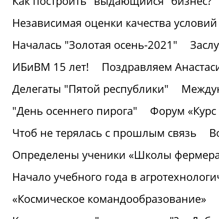
Как построить "выдающийся" бизнес?
Независимая оценки качества условий
Началась "Золотая осень-2021"
Засл
ИБиВМ 15 лет!
Поздравляем Анастаси
Делегаты "Пятой республики"
Междун
"День осеннего пирога"
Форум «Курс 
Чтоб не терялась с прошлым связь
В
Определены ученики «Школы фермер
Начало учебного года в агротехнологи
«Космическое командообразование»