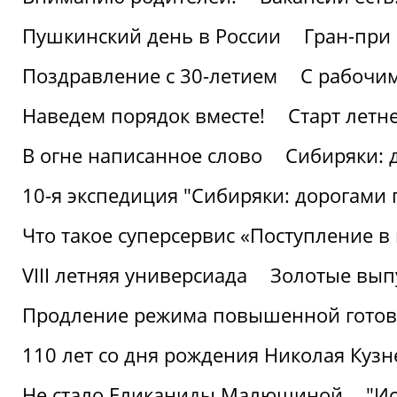
Пушкинский день в России
Гран-при
Поздравление с 30-летием
С рабочи
Наведем порядок вместе!
Старт летн
В огне написанное слово
Сибиряки: 
10-я экспедиция "Сибиряки: дорогами 
Что такое суперсервис «Поступление в
VIII летняя универсиада
Золотые вып
Продление режима повышенной готовн
110 лет со дня рождения Николая Куз
Не стало Еликаниды Малюшиной
"И