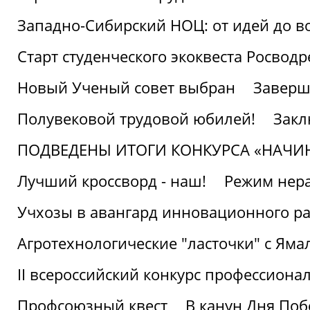
Западно-Сибирский НОЦ: от идей до в
Старт студенческого экоквеста Росвод
Новый Ученый совет выбран
Заверш
Полувековой трудовой юбилей!
Закл
ПОДВЕДЕНЫ ИТОГИ КОНКУРСА «НАЧИ
Лучший кроссворд - наш!
Режим нера
Учхозы в авангард инновационного р
Агротехнологические "ласточки" с Яма
II всероссийский конкурс профессиона
Профсоюзный квест
В канун Дня Поб