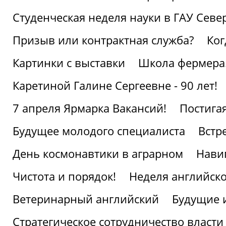
Студенческая неделя науки в ГАУ Севе
Призыв или контрактная служба?
Ког
Картинки с выставки
Школа фермера.
Каретиной Галине Сергеевне - 90 лет!
7 апреля Ярмарка Вакансий!
Постига
Будущее молодого специалиста
Встр
День космонавтики в аграрном
Нави
Чистота и порядок!
Неделя английско
Ветеринарный английский
Будущие 
Стратегическое сотрудничество власти