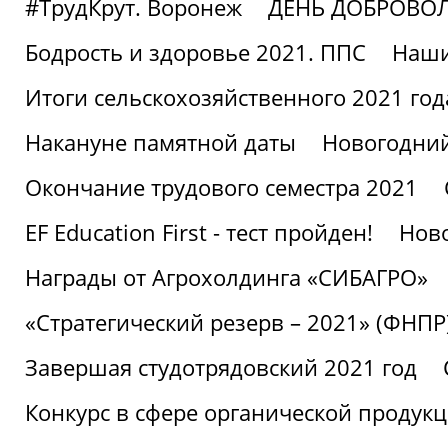
#ТрудКрут. Воронеж
ДЕНЬ ДОБРОВО
Бодрость и здоровье 2021. ППС
Наши
Итоги сельскохозяйственного 2021 год
Накануне памятной даты
Новогодний
Окончание трудового семестра 2021
EF Education First - тест пройден!
Ново
Награды от Агрохолдинга «СИБАГРО»
«Стратегический резерв – 2021» (ФНПР
Завершая студотрядовский 2021 год
Конкурс в сфере органической продук