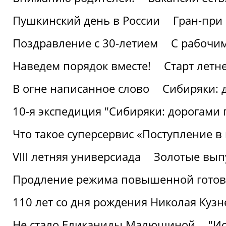
Пушкинский день в России
Гран-при
Поздравление с 30-летием
С рабочи
Наведем порядок вместе!
Старт летн
В огне написанное слово
Сибиряки: 
10-я экспедиция "Сибиряки: дорогами 
Что такое суперсервис «Поступление в
VIII летняя универсиада
Золотые вып
Продление режима повышенной готовн
110 лет со дня рождения Николая Куз
Не стало Еликаниды Малюшиной
"И