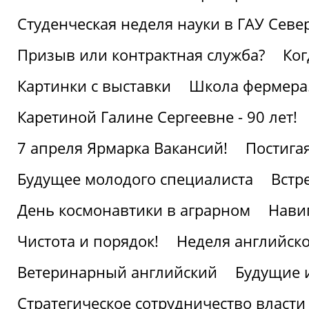
Студенческая неделя науки в ГАУ Севе
Призыв или контрактная служба?
Ког
Картинки с выставки
Школа фермера.
Каретиной Галине Сергеевне - 90 лет!
7 апреля Ярмарка Вакансий!
Постига
Будущее молодого специалиста
Встр
День космонавтики в аграрном
Нави
Чистота и порядок!
Неделя английско
Ветеринарный английский
Будущие 
Стратегическое сотрудничество власти