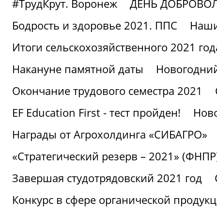
#ТрудКрут. Воронеж
ДЕНЬ ДОБРОВО
Бодрость и здоровье 2021. ППС
Наши
Итоги сельскохозяйственного 2021 год
Накануне памятной даты
Новогодний
Окончание трудового семестра 2021
EF Education First - тест пройден!
Ново
Награды от Агрохолдинга «СИБАГРО»
«Стратегический резерв – 2021» (ФНПР
Завершая студотрядовский 2021 год
Конкурс в сфере органической продук