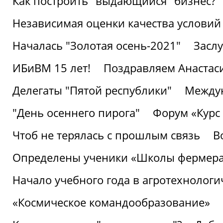
Как построить "выдающийся" бизнес?
Независимая оценки качества условий
Началась "Золотая осень-2021"
Засл
ИБиВМ 15 лет!
Поздравляем Анастаси
Делегаты "Пятой республики"
Междун
"День осеннего пирога"
Форум «Курс 
Чтоб не терялась с прошлым связь
В
Определены ученики «Школы фермер
Начало учебного года в агротехнологи
«Космическое командообразование»