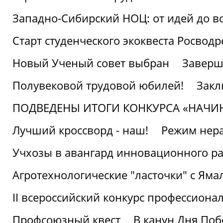
Западно-Сибирский НОЦ: от идей до в
Старт студенческого экоквеста Росвод
Новый Ученый совет выбран
Заверш
Полувековой трудовой юбилей!
Закл
ПОДВЕДЕНЫ ИТОГИ КОНКУРСА «НАЧИ
Лучший кроссворд - наш!
Режим нера
Учхозы в авангард инновационного р
Агротехнологические "ласточки" с Яма
II всероссийский конкурс профессиона
Профсоюзный квест
В канун Дня Поб