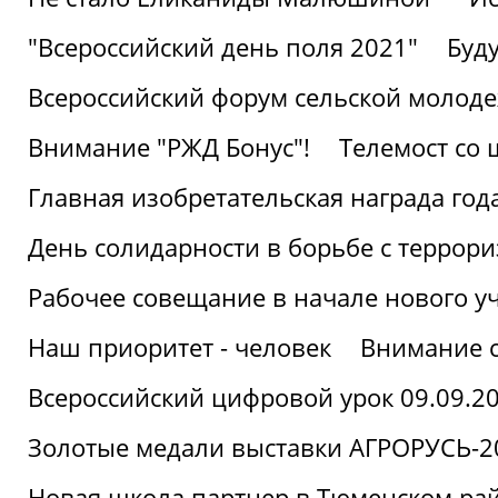
"Всероссийский день поля 2021"
Буд
Всероссийский форум сельской молод
Внимание "РЖД Бонус"!
Телемост со
Главная изобретательская награда года
День солидарности в борьбе с террор
Рабочее совещание в начале нового у
Наш приоритет - человек
Внимание с
Всероссийский цифровой урок 09.09.2
Золотые медали выставки АГРОРУСЬ-2
Новая школа партнер в Тюменском ра