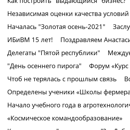
Как построить "выдающийся" бизнес?
Независимая оценки качества условий
Началась "Золотая осень-2021"
Засл
ИБиВМ 15 лет!
Поздравляем Анастаси
Делегаты "Пятой республики"
Междун
"День осеннего пирога"
Форум «Курс 
Чтоб не терялась с прошлым связь
В
Определены ученики «Школы фермер
Начало учебного года в агротехнологи
«Космическое командообразование»