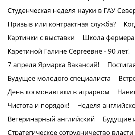
Студенческая неделя науки в ГАУ Севе
Призыв или контрактная служба?
Ког
Картинки с выставки
Школа фермера.
Каретиной Галине Сергеевне - 90 лет!
7 апреля Ярмарка Вакансий!
Постига
Будущее молодого специалиста
Встр
День космонавтики в аграрном
Нави
Чистота и порядок!
Неделя английско
Ветеринарный английский
Будущие 
Стратегическое сотрудничество власти