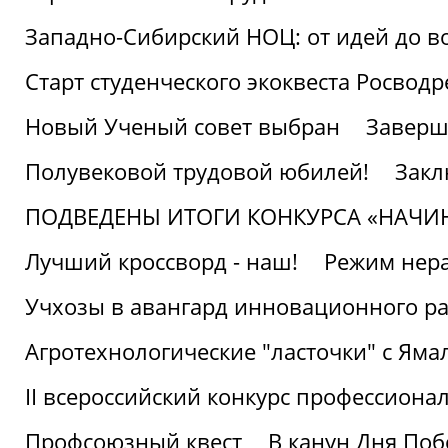
Западно-Сибирский НОЦ: от идей до в
Старт студенческого экоквеста Росвод
Новый Ученый совет выбран
Заверш
Полувековой трудовой юбилей!
Закл
ПОДВЕДЕНЫ ИТОГИ КОНКУРСА «НАЧИ
Лучший кроссворд - наш!
Режим нера
Учхозы в авангард инновационного р
Агротехнологические "ласточки" с Яма
II всероссийский конкурс профессиона
Профсоюзный квест
В канун Дня Поб