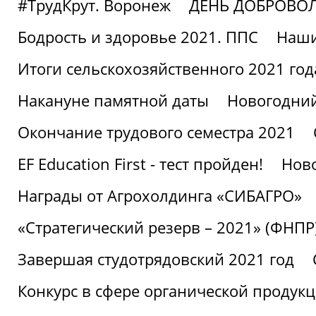
#ТрудКрут. Воронеж
ДЕНЬ ДОБРОВО
Бодрость и здоровье 2021. ППС
Наши
Итоги сельскохозяйственного 2021 год
Накануне памятной даты
Новогодний
Окончание трудового семестра 2021
EF Education First - тест пройден!
Ново
Награды от Агрохолдинга «СИБАГРО»
«Стратегический резерв – 2021» (ФНПР
Завершая студотрядовский 2021 год
Конкурс в сфере органической продук