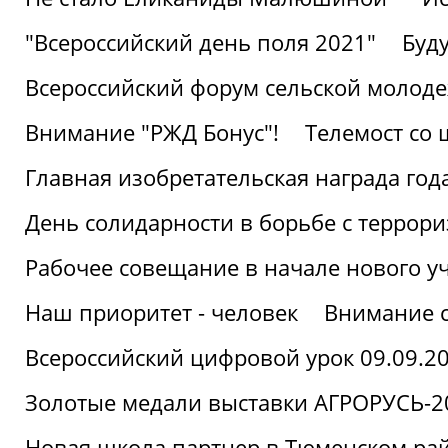
"Всероссийский день поля 2021"
Буд
Всероссийский форум сельской молод
Внимание "РЖД Бонус"!
Телемост со
Главная изобретательская награда года
День солидарности в борьбе с террор
Рабочее совещание в начале нового у
Наш приоритет - человек
Внимание с
Всероссийский цифровой урок 09.09.2
Золотые медали выставки АГРОРУСЬ-2
Новая школа партнер в Тюменском ра