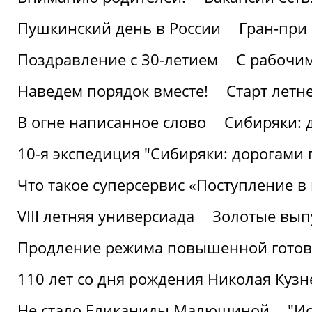
Пушкинский день в России
Гран-при
Поздравление с 30-летием
С рабочи
Наведем порядок вместе!
Старт летн
В огне написанное слово
Сибиряки: 
10-я экспедиция "Сибиряки: дорогами 
Что такое суперсервис «Поступление в
VIII летняя универсиада
Золотые вып
Продление режима повышенной готовн
110 лет со дня рождения Николая Куз
Не стало Еликаниды Малюшиной
"И