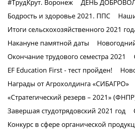
#ТрудКрут. Воронеж
ДЕНЬ ДОБРОВО
Бодрость и здоровье 2021. ППС
Наши
Итоги сельскохозяйственного 2021 год
Накануне памятной даты
Новогодний
Окончание трудового семестра 2021
EF Education First - тест пройден!
Ново
Награды от Агрохолдинга «СИБАГРО»
«Стратегический резерв – 2021» (ФНПР
Завершая студотрядовский 2021 год
Конкурс в сфере органической продук