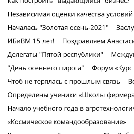
Как построить "выдающийся" бизнес?
Независимая оценки качества условий
Началась "Золотая осень-2021"
Засл
ИБиВМ 15 лет!
Поздравляем Анастаси
Делегаты "Пятой республики"
Междун
"День осеннего пирога"
Форум «Курс 
Чтоб не терялась с прошлым связь
В
Определены ученики «Школы фермер
Начало учебного года в агротехнологи
«Космическое командообразование»