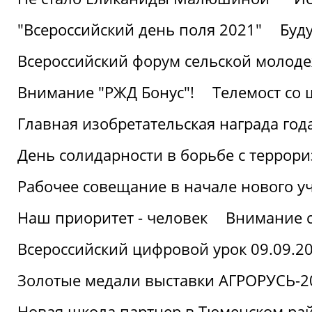
"Всероссийский день поля 2021"
Буд
Всероссийский форум сельской молод
Внимание "РЖД Бонус"!
Телемост со
Главная изобретательская награда года
День солидарности в борьбе с террор
Рабочее совещание в начале нового у
Наш приоритет - человек
Внимание с
Всероссийский цифровой урок 09.09.2
Золотые медали выставки АГРОРУСЬ-2
Новая школа партнер в Тюменском ра