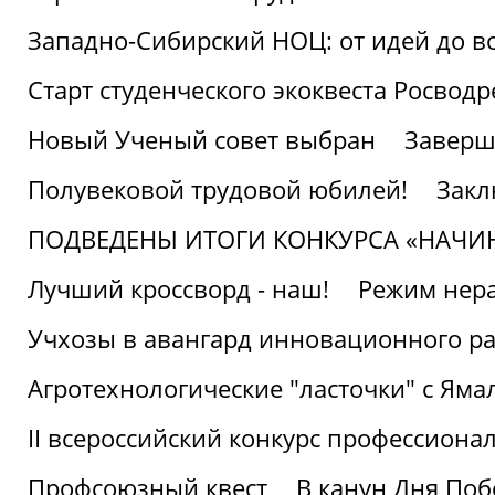
Западно-Сибирский НОЦ: от идей до в
Старт студенческого экоквеста Росвод
Новый Ученый совет выбран
Заверш
Полувековой трудовой юбилей!
Закл
ПОДВЕДЕНЫ ИТОГИ КОНКУРСА «НАЧИ
Лучший кроссворд - наш!
Режим нера
Учхозы в авангард инновационного р
Агротехнологические "ласточки" с Яма
II всероссийский конкурс профессиона
Профсоюзный квест
В канун Дня Поб