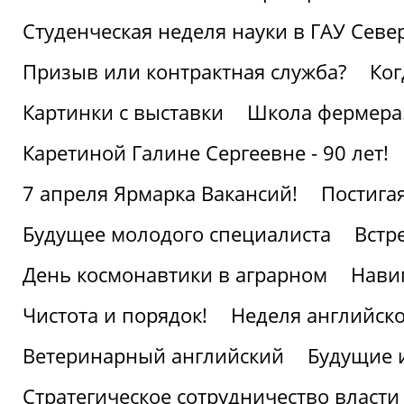
Студенческая неделя науки в ГАУ Севе
Призыв или контрактная служба?
Ког
Картинки с выставки
Школа фермера.
Каретиной Галине Сергеевне - 90 лет!
7 апреля Ярмарка Вакансий!
Постига
Будущее молодого специалиста
Встр
День космонавтики в аграрном
Нави
Чистота и порядок!
Неделя английско
Ветеринарный английский
Будущие 
Стратегическое сотрудничество власти