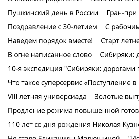
Пушкинский день в России
Гран-при
Поздравление с 30-летием
С рабочи
Наведем порядок вместе!
Старт летн
В огне написанное слово
Сибиряки: 
10-я экспедиция "Сибиряки: дорогами 
Что такое суперсервис «Поступление в
VIII летняя универсиада
Золотые вып
Продление режима повышенной готовн
110 лет со дня рождения Николая Куз
Не стало Еликаниды Малюшиной
"И