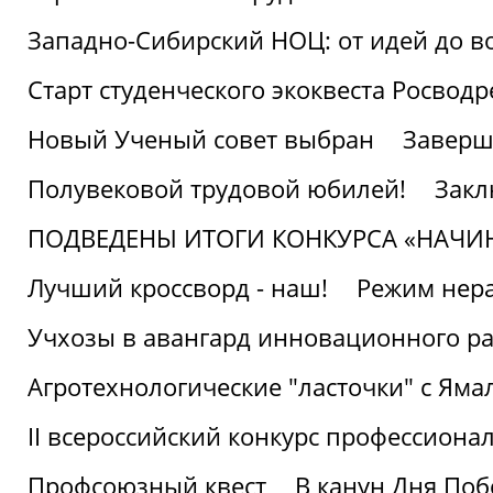
Западно-Сибирский НОЦ: от идей до в
Старт студенческого экоквеста Росвод
Новый Ученый совет выбран
Заверш
Полувековой трудовой юбилей!
Закл
ПОДВЕДЕНЫ ИТОГИ КОНКУРСА «НАЧИ
Лучший кроссворд - наш!
Режим нера
Учхозы в авангард инновационного р
Агротехнологические "ласточки" с Яма
II всероссийский конкурс профессиона
Профсоюзный квест
В канун Дня Поб