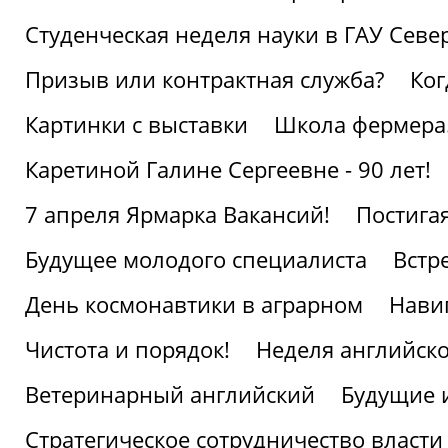
Студенческая неделя науки в ГАУ Севе
Призыв или контрактная служба?
Ког
Картинки с выставки
Школа фермера.
Каретиной Галине Сергеевне - 90 лет!
7 апреля Ярмарка Вакансий!
Постига
Будущее молодого специалиста
Встр
День космонавтики в аграрном
Нави
Чистота и порядок!
Неделя английско
Ветеринарный английский
Будущие 
Стратегическое сотрудничество власти