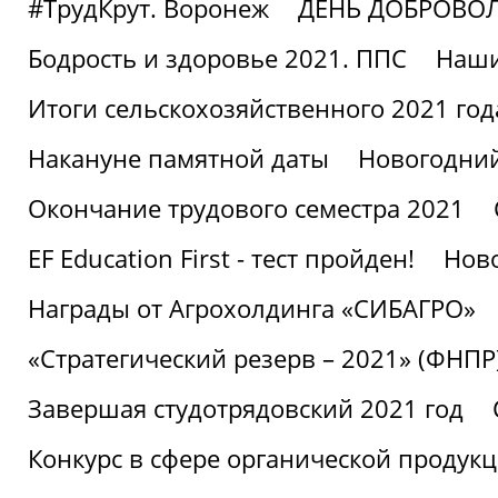
#ТрудКрут. Воронеж
ДЕНЬ ДОБРОВО
Бодрость и здоровье 2021. ППС
Наши
Итоги сельскохозяйственного 2021 год
Накануне памятной даты
Новогодний
Окончание трудового семестра 2021
EF Education First - тест пройден!
Ново
Награды от Агрохолдинга «СИБАГРО»
«Стратегический резерв – 2021» (ФНПР
Завершая студотрядовский 2021 год
Конкурс в сфере органической продук