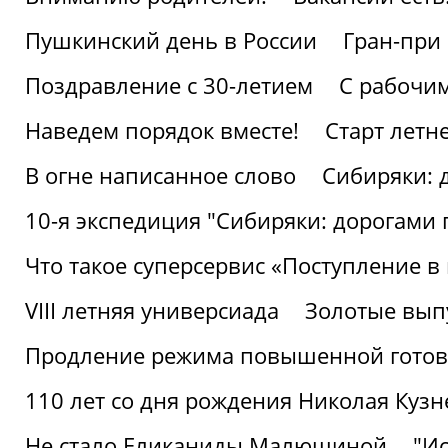
Пушкинский день в России
Гран-при
Поздравление с 30-летием
С рабочи
Наведем порядок вместе!
Старт летн
В огне написанное слово
Сибиряки: 
10-я экспедиция "Сибиряки: дорогами 
Что такое суперсервис «Поступление в
VIII летняя универсиада
Золотые вып
Продление режима повышенной готовн
110 лет со дня рождения Николая Куз
Не стало Еликаниды Малюшиной
"И