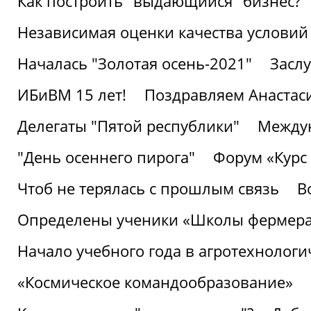
Как построить "выдающийся" бизнес?
Независимая оценки качества условий
Началась "Золотая осень-2021"
Засл
ИБиВМ 15 лет!
Поздравляем Анастаси
Делегаты "Пятой республики"
Междун
"День осеннего пирога"
Форум «Курс 
Чтоб не терялась с прошлым связь
В
Определены ученики «Школы фермер
Начало учебного года в агротехнологи
«Космическое командообразование»