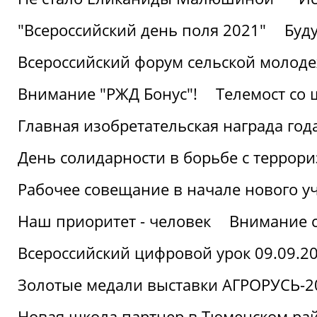
"Всероссийский день поля 2021"
Буд
Всероссийский форум сельской молод
Внимание "РЖД Бонус"!
Телемост со
Главная изобретательская награда года
День солидарности в борьбе с террор
Рабочее совещание в начале нового у
Наш приоритет - человек
Внимание с
Всероссийский цифровой урок 09.09.2
Золотые медали выставки АГРОРУСЬ-2
Новая школа партнер в Тюменском ра