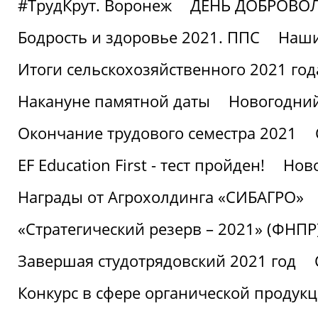
#ТрудКрут. Воронеж
ДЕНЬ ДОБРОВО
Бодрость и здоровье 2021. ППС
Наши
Итоги сельскохозяйственного 2021 год
Накануне памятной даты
Новогодний
Окончание трудового семестра 2021
EF Education First - тест пройден!
Ново
Награды от Агрохолдинга «СИБАГРО»
«Стратегический резерв – 2021» (ФНПР
Завершая студотрядовский 2021 год
Конкурс в сфере органической продук