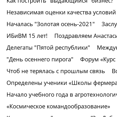
Как построить "выдающийся" бизнес?
Независимая оценки качества условий
Началась "Золотая осень-2021"
Засл
ИБиВМ 15 лет!
Поздравляем Анастаси
Делегаты "Пятой республики"
Междун
"День осеннего пирога"
Форум «Курс 
Чтоб не терялась с прошлым связь
В
Определены ученики «Школы фермер
Начало учебного года в агротехнологи
«Космическое командообразование»