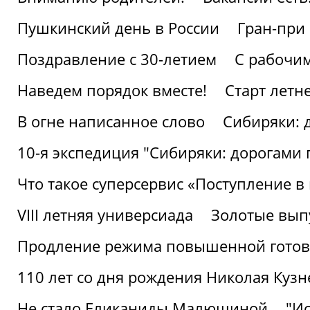
Пушкинский день в России
Гран-при
Поздравление с 30-летием
С рабочи
Наведем порядок вместе!
Старт летн
В огне написанное слово
Сибиряки: 
10-я экспедиция "Сибиряки: дорогами 
Что такое суперсервис «Поступление в
VIII летняя универсиада
Золотые вып
Продление режима повышенной готовн
110 лет со дня рождения Николая Куз
Не стало Еликаниды Малюшиной
"И