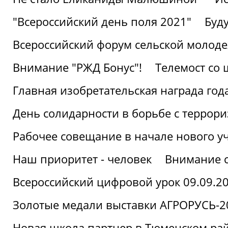
"Всероссийский день поля 2021"
Буд
Всероссийский форум сельской молод
Внимание "РЖД Бонус"!
Телемост со
Главная изобретательская награда года
День солидарности в борьбе с террор
Рабочее совещание в начале нового у
Наш приоритет - человек
Внимание с
Всероссийский цифровой урок 09.09.2
Золотые медали выставки АГРОРУСЬ-2
Новая школа партнер в Тюменском ра