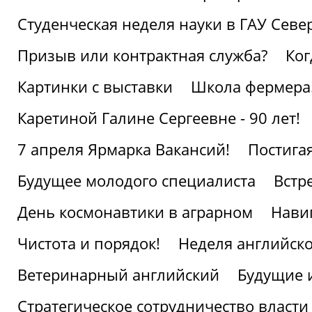
Студенческая неделя науки в ГАУ Севе
Призыв или контрактная служба?
Ког
Картинки с выставки
Школа фермера.
Каретиной Галине Сергеевне - 90 лет!
7 апреля Ярмарка Вакансий!
Постига
Будущее молодого специалиста
Встр
День космонавтики в аграрном
Нави
Чистота и порядок!
Неделя английско
Ветеринарный английский
Будущие 
Стратегическое сотрудничество власти