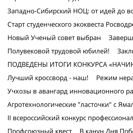
Западно-Сибирский НОЦ: от идей до в
Старт студенческого экоквеста Росвод
Новый Ученый совет выбран
Заверш
Полувековой трудовой юбилей!
Закл
ПОДВЕДЕНЫ ИТОГИ КОНКУРСА «НАЧИ
Лучший кроссворд - наш!
Режим нера
Учхозы в авангард инновационного р
Агротехнологические "ласточки" с Яма
II всероссийский конкурс профессиона
Профсоюзный квест
В канун Дня Поб