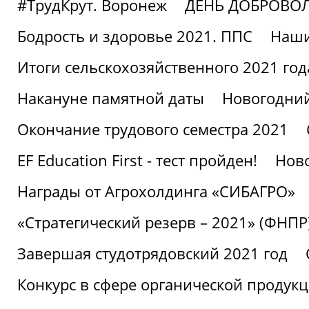
#ТрудКрут. Воронеж
ДЕНЬ ДОБРОВО
Бодрость и здоровье 2021. ППС
Наши
Итоги сельскохозяйственного 2021 год
Накануне памятной даты
Новогодний
Окончание трудового семестра 2021
EF Education First - тест пройден!
Ново
Награды от Агрохолдинга «СИБАГРО»
«Стратегический резерв – 2021» (ФНПР
Завершая студотрядовский 2021 год
Конкурс в сфере органической продук