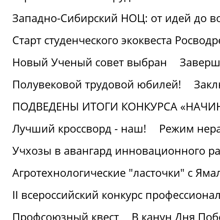
Западно-Сибирский НОЦ: от идей до в
Старт студенческого экоквеста Росвод
Новый Ученый совет выбран
Заверш
Полувековой трудовой юбилей!
Закл
ПОДВЕДЕНЫ ИТОГИ КОНКУРСА «НАЧИ
Лучший кроссворд - наш!
Режим нера
Учхозы в авангард инновационного р
Агротехнологические "ласточки" с Яма
II всероссийский конкурс профессиона
Профсоюзный квест
В канун Дня Поб