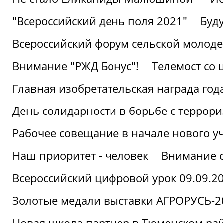
"Всероссийский день поля 2021"
Буд
Всероссийский форум сельской молод
Внимание "РЖД Бонус"!
Телемост со
Главная изобретательская награда года
День солидарности в борьбе с террор
Рабочее совещание в начале нового у
Наш приоритет - человек
Внимание с
Всероссийский цифровой урок 09.09.2
Золотые медали выставки АГРОРУСЬ-2
Новая школа партнер в Тюменском ра