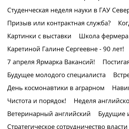
Студенческая неделя науки в ГАУ Севе
Призыв или контрактная служба?
Ког
Картинки с выставки
Школа фермера.
Каретиной Галине Сергеевне - 90 лет!
7 апреля Ярмарка Вакансий!
Постига
Будущее молодого специалиста
Встр
День космонавтики в аграрном
Нави
Чистота и порядок!
Неделя английско
Ветеринарный английский
Будущие 
Стратегическое сотрудничество власти