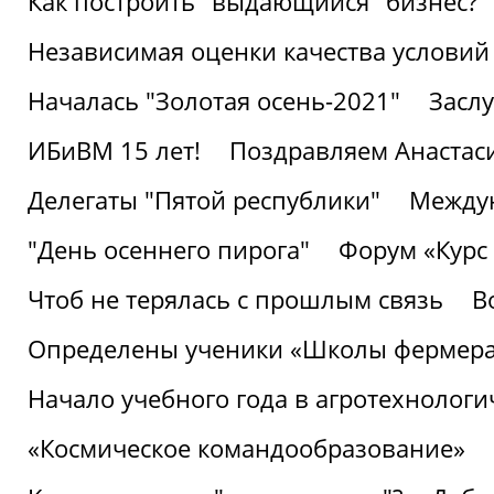
Как построить "выдающийся" бизнес?
Независимая оценки качества условий
Началась "Золотая осень-2021"
Засл
ИБиВМ 15 лет!
Поздравляем Анастаси
Делегаты "Пятой республики"
Междун
"День осеннего пирога"
Форум «Курс 
Чтоб не терялась с прошлым связь
В
Определены ученики «Школы фермер
Начало учебного года в агротехнологи
«Космическое командообразование»