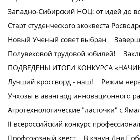
Западно-Сибирский НОЦ: от идей до в
Старт студенческого экоквеста Росвод
Новый Ученый совет выбран
Заверш
Полувековой трудовой юбилей!
Закл
ПОДВЕДЕНЫ ИТОГИ КОНКУРСА «НАЧИ
Лучший кроссворд - наш!
Режим нера
Учхозы в авангард инновационного р
Агротехнологические "ласточки" с Яма
II всероссийский конкурс профессиона
Профсоюзный квест
В канун Дня Поб