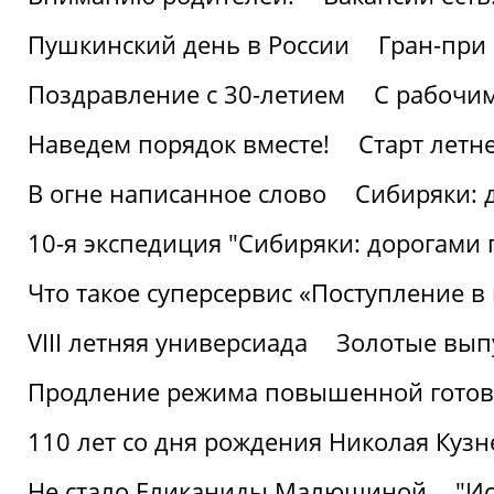
Пушкинский день в России
Гран-при
Поздравление с 30-летием
С рабочи
Наведем порядок вместе!
Старт летн
В огне написанное слово
Сибиряки: 
10-я экспедиция "Сибиряки: дорогами 
Что такое суперсервис «Поступление в
VIII летняя универсиада
Золотые вып
Продление режима повышенной готовн
110 лет со дня рождения Николая Куз
Не стало Еликаниды Малюшиной
"И