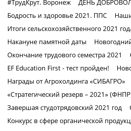
#ТрудКрут. Воронеж
ДЕНЬ ДОБРОВО
Бодрость и здоровье 2021. ППС
Наши
Итоги сельскохозяйственного 2021 год
Накануне памятной даты
Новогодний
Окончание трудового семестра 2021
EF Education First - тест пройден!
Ново
Награды от Агрохолдинга «СИБАГРО»
«Стратегический резерв – 2021» (ФНПР
Завершая студотрядовский 2021 год
Конкурс в сфере органической продук