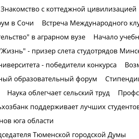
Знакомство с коттеджной цивилизацией
ум в Сочи
Встреча Международного кл
ельство" в аграрном вузе
Начало учебн
"Жизнь" - призер слета студотрядов Минс
ниверситета - победители конкурса
Воз
рный образовательный форум
Стипендии
Наука облегчает сельский труд
Профс
ьхозбанк поддерживает лучших студенто
нов юга области
дседателя Тюменской городской Думы