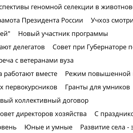
спективы геномной селекции в животнов
рамота Президента России
Учхоз смотри
ей"
Новый участник программы
ают делегатов
Совет при Губернаторе 
реча с ветеранами вуза
а работают вместе
Режим повышенной г
х первокурсников
Гранты для умников
вый коллективный договор
овет директоров хозяйства
С праздник
овень
Юные и умные
Развитие села -