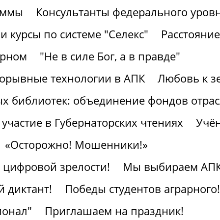
аммы
Консультанты федерального уров
 курсы по системе "Селекс"
Расстояние
арном
"Не в силе Бог, а в правде"
рорывные технологии в АПК
Любовь к з
ых библиотек: объединение фондов отра
участие в Губернаторских чтениях
Учён
«Осторожно! Мошенники!»
к цифровой зрелости!
Мы выбираем АПК
 диктант!
Победы студентов аграрного!
ионал"
Приглашаем на праздник!