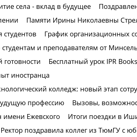
итие села - вклад в будущее
Поздравлен
лении
Памяти Ирины Николаевны Стре
 студентов
График организационных со
 студентам и преподавателям от Минсел
 готовности
Бесплатный урок IPR Book
пыт иностранца
хнологический колледж: новый этап сотр
 будущую профессию
Вызовы, возможнос
н имени Ежевского
Итоги поездки в Иш
Ректор поздравила коллег из ТюмГУ с ю