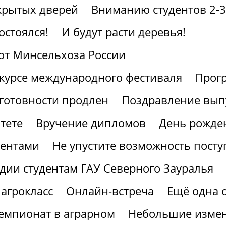
крытых дверей
Вниманию студентов 2-3
остоялся!
И будут расти деревья!
от Минсельхоза России
курсе международного фестиваля
Прогр
готовности продлен
Поздравление вып
тете
Вручение дипломов
День рожден
иентами
Не упустите возможность посту
дии студентам ГАУ Северного Зауралья
агрокласс
Онлайн-встреча
Ещё одна 
мпионат в аграрном
Небольшие измен