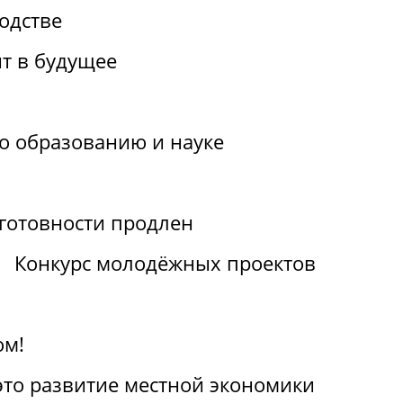
одстве
т в будущее
по образованию и науке
отовности продлен
Конкурс молодёжных проектов
ом!
 это развитие местной экономики