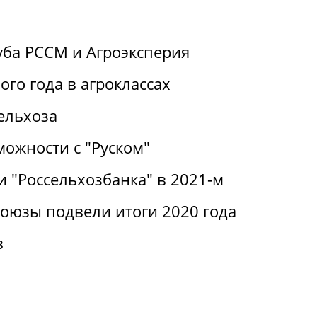
уба РССМ и Агроэксперия
ого года в агроклассах
ельхоза
можности с "Руском"
 "Россельхозбанка" в 2021-м
оюзы подвели итоги 2020 года
в