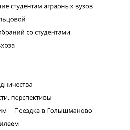
ие студентам аграрных вузов
льцовой
браний со студентами
ьхоза
s
удничества
ти, перспективы
им
Поездка в Голышманово
билеем