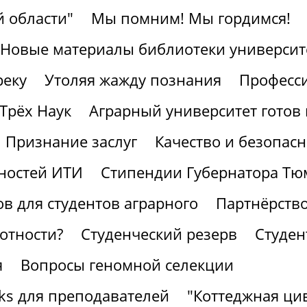
 области"
Мы помним! Мы гордимся!
Новые материалы библиотеки университ
реку
Утоляя жажду познания
Професс
Трёх Наук
Аграрный университет готов 
Признание заслуг
Качество и безопасн
ностей ИТИ
Стипендии Губернатора Тю
в для студентов аграрного
Партнёрство
отности?
Студенческий резерв
Студен
я
Вопросы геномной селекции
ks для преподавателей
"Коттеджная ци