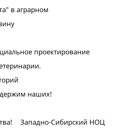
та" в аграрном
вину
циальное проектирование
ветеринарии.
торий
ддержим наших!
тва!
Западно-Сибирский НОЦ