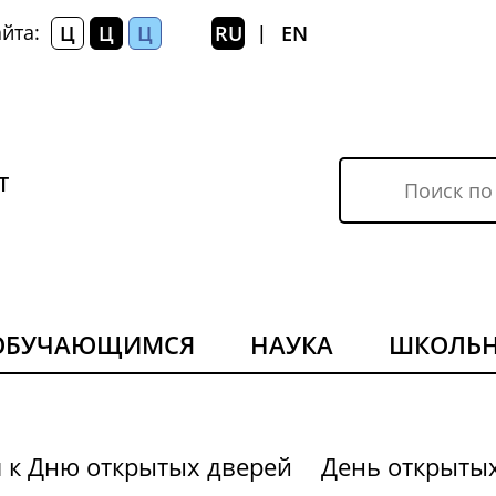
йта:
Ц
Ц
Ц
RU
EN
|
Т
ОБУЧАЮЩИМСЯ
НАУКА
ШКОЛЬ
я к Дню открытых дверей
День открыты