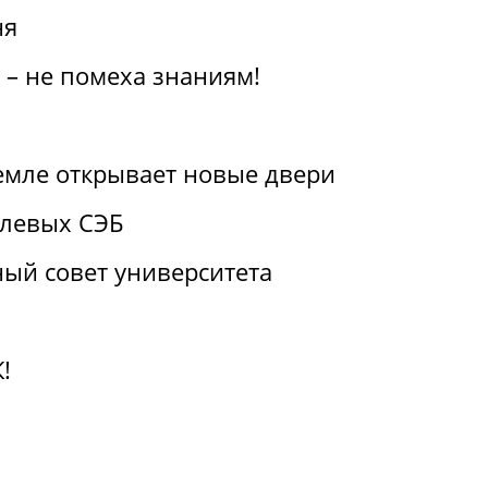
ня
 – не помеха знаниям!
емле открывает новые двери
слевых СЭБ
ый совет университета
!