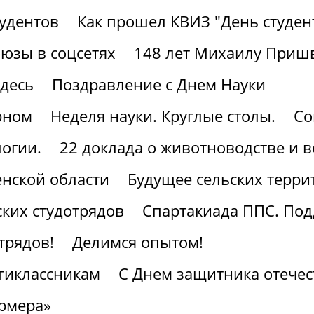
тудентов
Как прошел КВИЗ "День студен
юзы в соцсетях
148 лет Михаилу Приш
здесь
Поздравление с Днем Науки
рном
Неделя науки. Круглые столы.
Со
огии.
22 доклада о животноводстве и 
нской области
Будущее сельских терри
ких студотрядов
Спартакиада ППС. По
трядов!
Делимся опытом!
тиклассникам
С Днем защитника отечес
рмера»