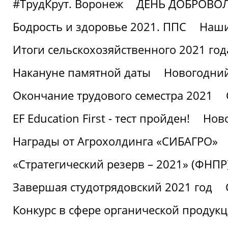
#ТрудКрут. Воронеж
ДЕНЬ ДОБРОВО
Бодрость и здоровье 2021. ППС
Наши
Итоги сельскохозяйственного 2021 год
Накануне памятной даты
Новогодний
Окончание трудового семестра 2021
EF Education First - тест пройден!
Ново
Награды от Агрохолдинга «СИБАГРО»
«Стратегический резерв – 2021» (ФНПР
Завершая студотрядовский 2021 год
Конкурс в сфере органической продук