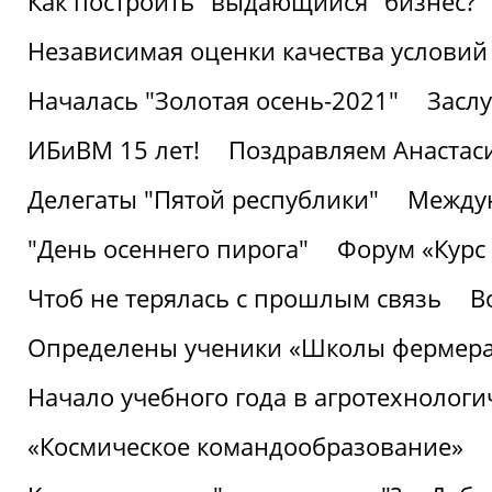
Как построить "выдающийся" бизнес?
Независимая оценки качества условий
Началась "Золотая осень-2021"
Засл
ИБиВМ 15 лет!
Поздравляем Анастаси
Делегаты "Пятой республики"
Междун
"День осеннего пирога"
Форум «Курс 
Чтоб не терялась с прошлым связь
В
Определены ученики «Школы фермер
Начало учебного года в агротехнологи
«Космическое командообразование»