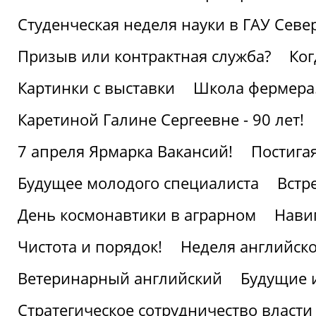
Студенческая неделя науки в ГАУ Севе
Призыв или контрактная служба?
Ког
Картинки с выставки
Школа фермера.
Каретиной Галине Сергеевне - 90 лет!
7 апреля Ярмарка Вакансий!
Постига
Будущее молодого специалиста
Встр
День космонавтики в аграрном
Нави
Чистота и порядок!
Неделя английско
Ветеринарный английский
Будущие 
Стратегическое сотрудничество власти