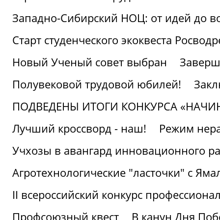
Западно-Сибирский НОЦ: от идей до в
Старт студенческого экоквеста Росвод
Новый Ученый совет выбран
Заверш
Полувековой трудовой юбилей!
Закл
ПОДВЕДЕНЫ ИТОГИ КОНКУРСА «НАЧИ
Лучший кроссворд - наш!
Режим нера
Учхозы в авангард инновационного р
Агротехнологические "ласточки" с Яма
II всероссийский конкурс профессиона
Профсоюзный квест
В канун Дня Поб