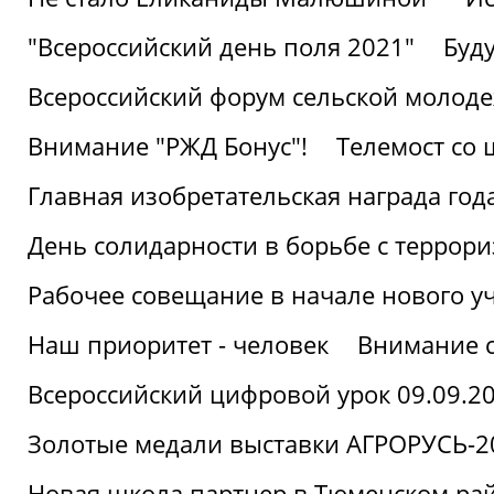
"Всероссийский день поля 2021"
Буд
Всероссийский форум сельской молод
Внимание "РЖД Бонус"!
Телемост со
Главная изобретательская награда года
День солидарности в борьбе с террор
Рабочее совещание в начале нового у
Наш приоритет - человек
Внимание с
Всероссийский цифровой урок 09.09.2
Золотые медали выставки АГРОРУСЬ-2
Новая школа партнер в Тюменском ра