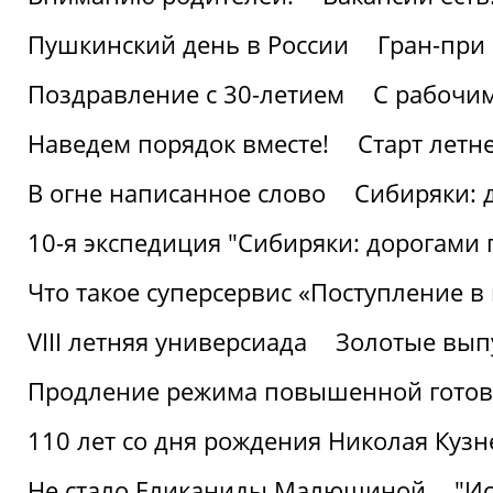
Пушкинский день в России
Гран-при
Поздравление с 30-летием
С рабочи
Наведем порядок вместе!
Старт летн
В огне написанное слово
Сибиряки: 
10-я экспедиция "Сибиряки: дорогами 
Что такое суперсервис «Поступление в
VIII летняя универсиада
Золотые вып
Продление режима повышенной готовн
110 лет со дня рождения Николая Куз
Не стало Еликаниды Малюшиной
"И