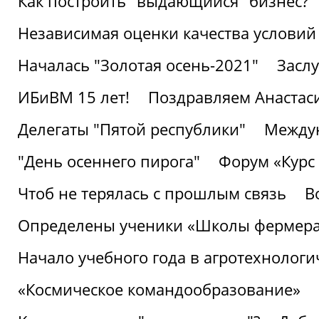
Как построить "выдающийся" бизнес?
Независимая оценки качества условий
Началась "Золотая осень-2021"
Засл
ИБиВМ 15 лет!
Поздравляем Анастаси
Делегаты "Пятой республики"
Междун
"День осеннего пирога"
Форум «Курс 
Чтоб не терялась с прошлым связь
В
Определены ученики «Школы фермер
Начало учебного года в агротехнологи
«Космическое командообразование»