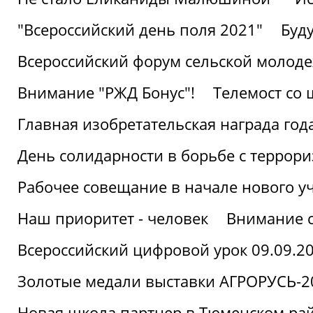
"Всероссийский день поля 2021"
Буд
Всероссийский форум сельской молод
Внимание "РЖД Бонус"!
Телемост со
Главная изобретательская награда года
День солидарности в борьбе с террор
Рабочее совещание в начале нового у
Наш приоритет - человек
Внимание с
Всероссийский цифровой урок 09.09.2
Золотые медали выставки АГРОРУСЬ-2
Новая школа партнер в Тюменском ра