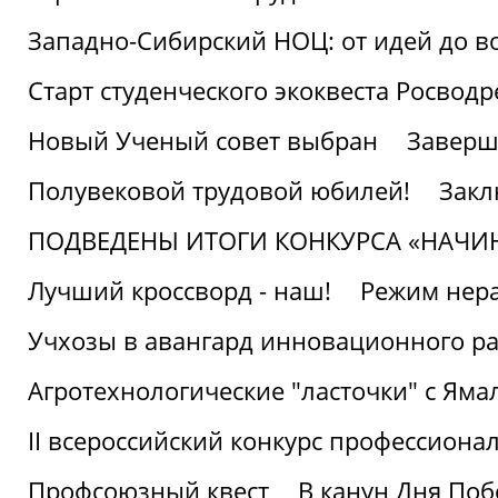
Западно-Сибирский НОЦ: от идей до в
Старт студенческого экоквеста Росвод
Новый Ученый совет выбран
Заверш
Полувековой трудовой юбилей!
Закл
ПОДВЕДЕНЫ ИТОГИ КОНКУРСА «НАЧИ
Лучший кроссворд - наш!
Режим нера
Учхозы в авангард инновационного р
Агротехнологические "ласточки" с Яма
II всероссийский конкурс профессиона
Профсоюзный квест
В канун Дня Поб