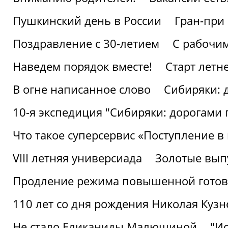
Пушкинский день в России
Гран-при
Поздравление с 30-летием
С рабочи
Наведем порядок вместе!
Старт летн
В огне написанное слово
Сибиряки: 
10-я экспедиция "Сибиряки: дорогами 
Что такое суперсервис «Поступление в
VIII летняя универсиада
Золотые вып
Продление режима повышенной готовн
110 лет со дня рождения Николая Куз
Не стало Еликаниды Малюшиной
"И