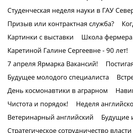
Студенческая неделя науки в ГАУ Севе
Призыв или контрактная служба?
Ког
Картинки с выставки
Школа фермера.
Каретиной Галине Сергеевне - 90 лет!
7 апреля Ярмарка Вакансий!
Постига
Будущее молодого специалиста
Встр
День космонавтики в аграрном
Нави
Чистота и порядок!
Неделя английско
Ветеринарный английский
Будущие 
Стратегическое сотрудничество власти