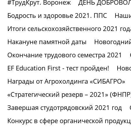
#ТрудКрут. Воронеж
ДЕНЬ ДОБРОВО
Бодрость и здоровье 2021. ППС
Наши
Итоги сельскохозяйственного 2021 год
Накануне памятной даты
Новогодний
Окончание трудового семестра 2021
EF Education First - тест пройден!
Ново
Награды от Агрохолдинга «СИБАГРО»
«Стратегический резерв – 2021» (ФНПР
Завершая студотрядовский 2021 год
Конкурс в сфере органической продук