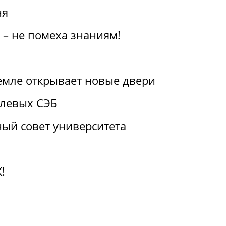
ня
 – не помеха знаниям!
емле открывает новые двери
слевых СЭБ
ый совет университета
!