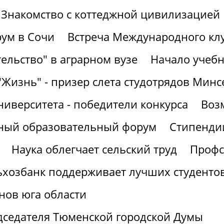
Знакомство с коттеджной цивилизацией
ум в Сочи
Встреча Международного кл
ельство" в аграрном вузе
Начало учебн
"Жизнь" - призер слета студотрядов Минс
ниверситета - победители конкурса
Воз
рный образовательный форум
Стипендии
Наука облегчает сельский труд
Профс
ьхозбанк поддерживает лучших студенто
нов юга области
дседателя Тюменской городской Думы