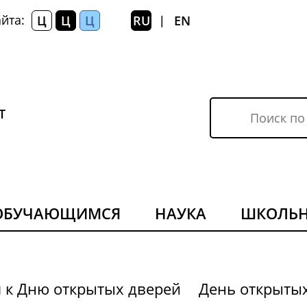
йта:
Ц
Ц
Ц
RU
EN
|
Т
ОБУЧАЮЩИМСЯ
НАУКА
ШКОЛЬ
я к Дню открытых дверей
День открыты