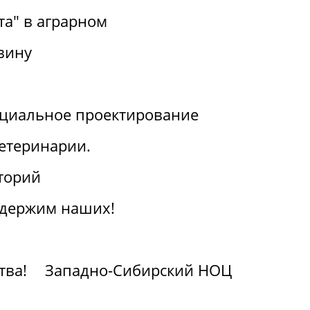
та" в аграрном
вину
циальное проектирование
ветеринарии.
торий
ддержим наших!
тва!
Западно-Сибирский НОЦ