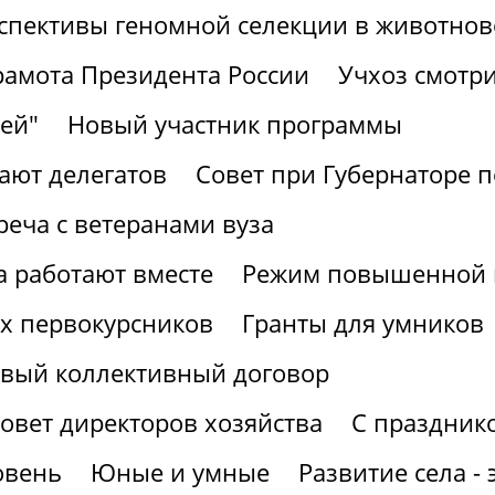
спективы геномной селекции в животнов
рамота Президента России
Учхоз смотри
ей"
Новый участник программы
ают делегатов
Совет при Губернаторе 
реча с ветеранами вуза
а работают вместе
Режим повышенной г
х первокурсников
Гранты для умников
вый коллективный договор
овет директоров хозяйства
С праздник
овень
Юные и умные
Развитие села -