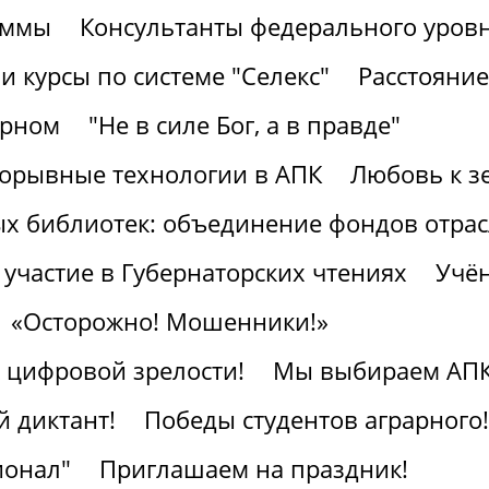
аммы
Консультанты федерального уров
 курсы по системе "Селекс"
Расстояние
арном
"Не в силе Бог, а в правде"
рорывные технологии в АПК
Любовь к з
ых библиотек: объединение фондов отра
участие в Губернаторских чтениях
Учён
«Осторожно! Мошенники!»
к цифровой зрелости!
Мы выбираем АПК
 диктант!
Победы студентов аграрного!
ионал"
Приглашаем на праздник!