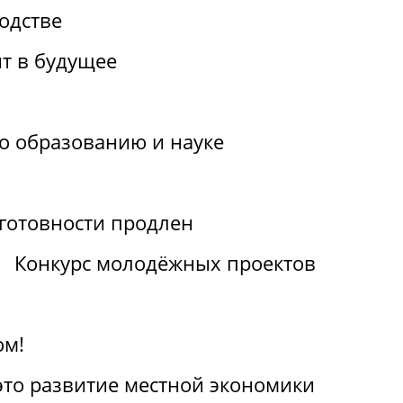
одстве
т в будущее
по образованию и науке
отовности продлен
Конкурс молодёжных проектов
ом!
 это развитие местной экономики