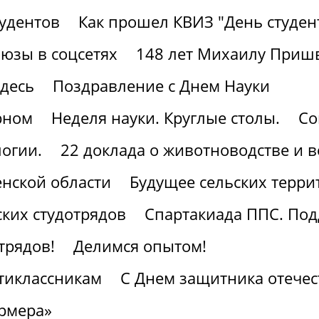
тудентов
Как прошел КВИЗ "День студен
юзы в соцсетях
148 лет Михаилу Приш
здесь
Поздравление с Днем Науки
рном
Неделя науки. Круглые столы.
Со
огии.
22 доклада о животноводстве и 
нской области
Будущее сельских терри
ких студотрядов
Спартакиада ППС. По
трядов!
Делимся опытом!
тиклассникам
С Днем защитника отечес
рмера»