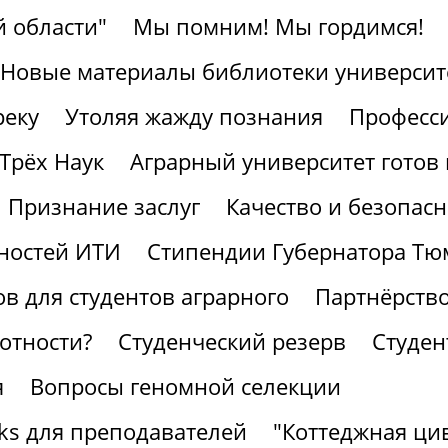
 области"
Мы помним! Мы гордимся!
Новые материалы библиотеки университ
реку
Утоляя жажду познания
Професс
Трёх Наук
Аграрный университет готов 
Признание заслуг
Качество и безопасн
ностей ИТИ
Стипендии Губернатора Тю
в для студентов аграрного
Партнёрство
отности?
Студенческий резерв
Студен
я
Вопросы геномной селекции
ks для преподавателей
"Коттеджная ци