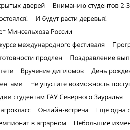
крытых дверей
Вниманию студентов 2-3
остоялся!
И будут расти деревья!
от Минсельхоза России
курсе международного фестиваля
Прогр
готовности продлен
Поздравление вып
тете
Вручение дипломов
День рожден
иентами
Не упустите возможность посту
дии студентам ГАУ Северного Зауралья
агрокласс
Онлайн-встреча
Ещё одна 
мпионат в аграрном
Небольшие измен