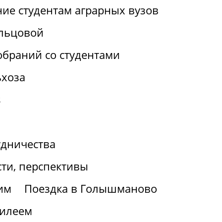
ие студентам аграрных вузов
льцовой
браний со студентами
ьхоза
s
удничества
ти, перспективы
им
Поездка в Голышманово
билеем