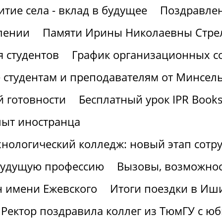
итие села - вклад в будущее
Поздравлен
лении
Памяти Ирины Николаевны Стре
 студентов
График организационных со
 студентам и преподавателям от Минсел
 готовности
Бесплатный урок IPR Book
пыт иностранца
хнологический колледж: новый этап сотр
 будущую профессию
Вызовы, возможнос
н имени Ежевского
Итоги поездки в Иш
Ректор поздравила коллег из ТюмГУ с ю