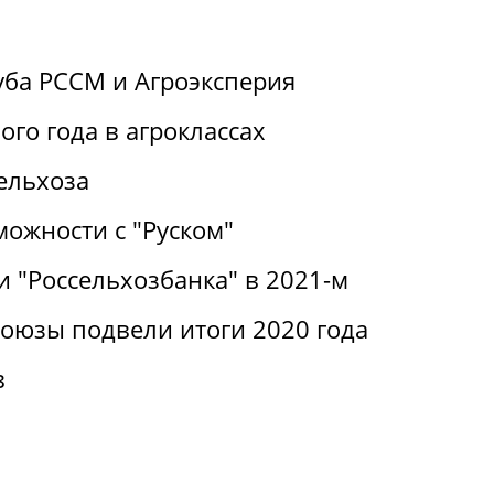
уба РССМ и Агроэксперия
ого года в агроклассах
ельхоза
можности с "Руском"
 "Россельхозбанка" в 2021-м
оюзы подвели итоги 2020 года
в