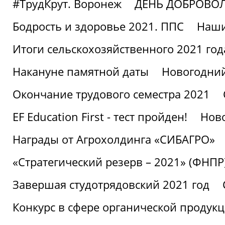
#ТрудКрут. Воронеж
ДЕНЬ ДОБРОВО
Бодрость и здоровье 2021. ППС
Наши
Итоги сельскохозяйственного 2021 год
Накануне памятной даты
Новогодний
Окончание трудового семестра 2021
EF Education First - тест пройден!
Ново
Награды от Агрохолдинга «СИБАГРО»
«Стратегический резерв – 2021» (ФНПР
Завершая студотрядовский 2021 год
Конкурс в сфере органической продук