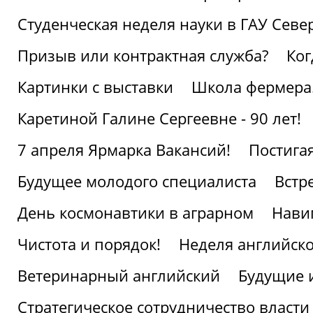
Студенческая неделя науки в ГАУ Севе
Призыв или контрактная служба?
Ког
Картинки с выставки
Школа фермера.
Каретиной Галине Сергеевне - 90 лет!
7 апреля Ярмарка Вакансий!
Постига
Будущее молодого специалиста
Встр
День космонавтики в аграрном
Нави
Чистота и порядок!
Неделя английско
Ветеринарный английский
Будущие 
Стратегическое сотрудничество власти