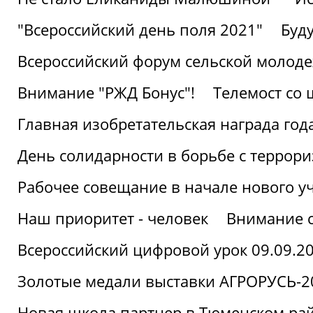
"Всероссийский день поля 2021"
Буд
Всероссийский форум сельской молод
Внимание "РЖД Бонус"!
Телемост со
Главная изобретательская награда года
День солидарности в борьбе с террор
Рабочее совещание в начале нового у
Наш приоритет - человек
Внимание с
Всероссийский цифровой урок 09.09.2
Золотые медали выставки АГРОРУСЬ-2
Новая школа партнер в Тюменском ра