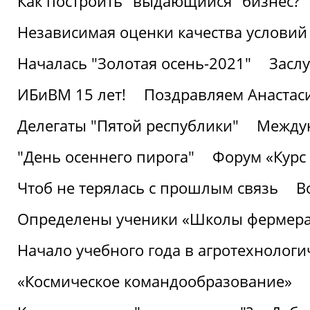
Как построить "выдающийся" бизнес?
Независимая оценки качества условий
Началась "Золотая осень-2021"
Засл
ИБиВМ 15 лет!
Поздравляем Анастаси
Делегаты "Пятой республики"
Междун
"День осеннего пирога"
Форум «Курс 
Чтоб не терялась с прошлым связь
В
Определены ученики «Школы фермер
Начало учебного года в агротехнологи
«Космическое командообразование»