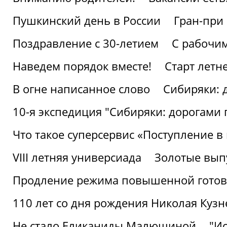
Пушкинский день в России
Гран-при
Поздравление с 30-летием
С рабочи
Наведем порядок вместе!
Старт летн
В огне написанное слово
Сибиряки: 
10-я экспедиция "Сибиряки: дорогами 
Что такое суперсервис «Поступление в
VIII летняя универсиада
Золотые вып
Продление режима повышенной готовн
110 лет со дня рождения Николая Куз
Не стало Еликаниды Малюшиной
"И