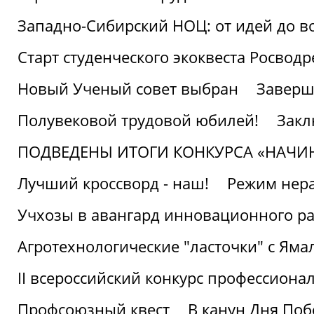
Западно-Сибирский НОЦ: от идей до в
Старт студенческого экоквеста Росвод
Новый Ученый совет выбран
Заверш
Полувековой трудовой юбилей!
Закл
ПОДВЕДЕНЫ ИТОГИ КОНКУРСА «НАЧИ
Лучший кроссворд - наш!
Режим нера
Учхозы в авангард инновационного р
Агротехнологические "ласточки" с Яма
II всероссийский конкурс профессиона
Профсоюзный квест
В канун Дня Поб