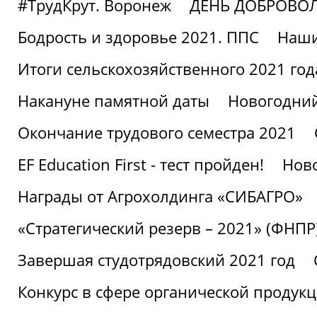
#ТрудКрут. Воронеж
ДЕНЬ ДОБРОВО
Бодрость и здоровье 2021. ППС
Наши
Итоги сельскохозяйственного 2021 год
Накануне памятной даты
Новогодний
Окончание трудового семестра 2021
EF Education First - тест пройден!
Ново
Награды от Агрохолдинга «СИБАГРО»
«Стратегический резерв – 2021» (ФНПР
Завершая студотрядовский 2021 год
Конкурс в сфере органической продук