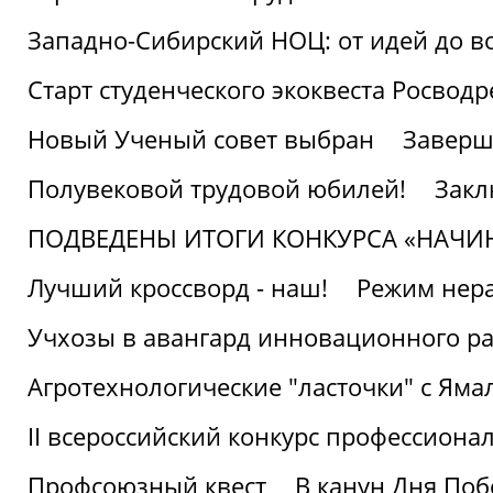
Западно-Сибирский НОЦ: от идей до в
Старт студенческого экоквеста Росвод
Новый Ученый совет выбран
Заверш
Полувековой трудовой юбилей!
Закл
ПОДВЕДЕНЫ ИТОГИ КОНКУРСА «НАЧИ
Лучший кроссворд - наш!
Режим нера
Учхозы в авангард инновационного р
Агротехнологические "ласточки" с Яма
II всероссийский конкурс профессиона
Профсоюзный квест
В канун Дня Поб