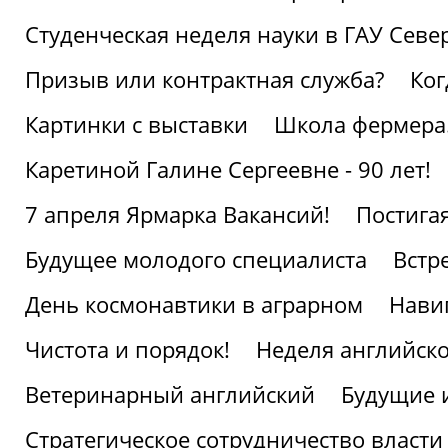
Студенческая неделя науки в ГАУ Севе
Призыв или контрактная служба?
Ког
Картинки с выставки
Школа фермера.
Каретиной Галине Сергеевне - 90 лет!
7 апреля Ярмарка Вакансий!
Постига
Будущее молодого специалиста
Встр
День космонавтики в аграрном
Нави
Чистота и порядок!
Неделя английско
Ветеринарный английский
Будущие 
Стратегическое сотрудничество власти