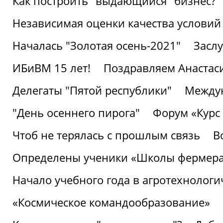
Как построить "выдающийся" бизнес?
Независимая оценки качества условий
Началась "Золотая осень-2021"
Засл
ИБиВМ 15 лет!
Поздравляем Анастаси
Делегаты "Пятой республики"
Междун
"День осеннего пирога"
Форум «Курс 
Чтоб не терялась с прошлым связь
В
Определены ученики «Школы фермер
Начало учебного года в агротехнологи
«Космическое командообразование»