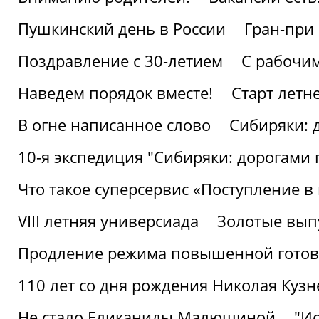
Пушкинский день в России
Гран-при
Поздравление с 30-летием
С рабочи
Наведем порядок вместе!
Старт летн
В огне написанное слово
Сибиряки: 
10-я экспедиция "Сибиряки: дорогами 
Что такое суперсервис «Поступление в
VIII летняя универсиада
Золотые вып
Продление режима повышенной готовн
110 лет со дня рождения Николая Куз
Не стало Еликаниды Малюшиной
"И