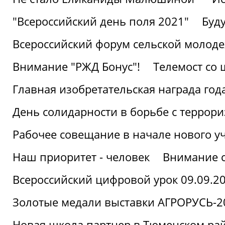
"Всероссийский день поля 2021"
Буд
Всероссийский форум сельской молод
Внимание "РЖД Бонус"!
Телемост со
Главная изобретательская награда года
День солидарности в борьбе с террор
Рабочее совещание в начале нового у
Наш приоритет - человек
Внимание с
Всероссийский цифровой урок 09.09.2
Золотые медали выставки АГРОРУСЬ-2
Новая школа партнер в Тюменском ра