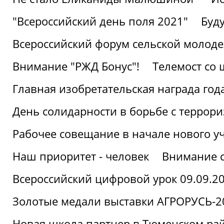
"Всероссийский день поля 2021"
Буд
Всероссийский форум сельской молод
Внимание "РЖД Бонус"!
Телемост со
Главная изобретательская награда года
День солидарности в борьбе с террор
Рабочее совещание в начале нового у
Наш приоритет - человек
Внимание с
Всероссийский цифровой урок 09.09.2
Золотые медали выставки АГРОРУСЬ-2
Новая школа партнер в Тюменском ра