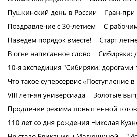
Пушкинский день в России
Гран-при
Поздравление с 30-летием
С рабочи
Наведем порядок вместе!
Старт летн
В огне написанное слово
Сибиряки: 
10-я экспедиция "Сибиряки: дорогами 
Что такое суперсервис «Поступление в
VIII летняя универсиада
Золотые вып
Продление режима повышенной готовн
110 лет со дня рождения Николая Куз
Не стало Еликаниды Малюшиной
"И