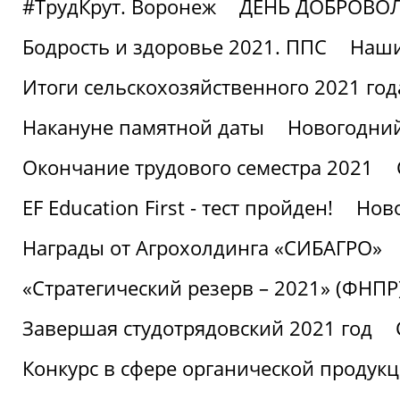
#ТрудКрут. Воронеж
ДЕНЬ ДОБРОВО
Бодрость и здоровье 2021. ППС
Наши
Итоги сельскохозяйственного 2021 год
Накануне памятной даты
Новогодний
Окончание трудового семестра 2021
EF Education First - тест пройден!
Ново
Награды от Агрохолдинга «СИБАГРО»
«Стратегический резерв – 2021» (ФНПР
Завершая студотрядовский 2021 год
Конкурс в сфере органической продук