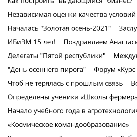
Как построить "выдающийся" бизнес?
Независимая оценки качества условий
Началась "Золотая осень-2021"
Засл
ИБиВМ 15 лет!
Поздравляем Анастаси
Делегаты "Пятой республики"
Междун
"День осеннего пирога"
Форум «Курс 
Чтоб не терялась с прошлым связь
В
Определены ученики «Школы фермер
Начало учебного года в агротехнологи
«Космическое командообразование»