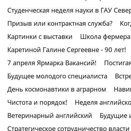
Студенческая неделя науки в ГАУ Севе
Призыв или контрактная служба?
Ког
Картинки с выставки
Школа фермера.
Каретиной Галине Сергеевне - 90 лет!
7 апреля Ярмарка Вакансий!
Постига
Будущее молодого специалиста
Встр
День космонавтики в аграрном
Нави
Чистота и порядок!
Неделя английско
Ветеринарный английский
Будущие 
Стратегическое сотрудничество власти