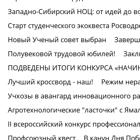
Западно-Сибирский НОЦ: от идей до в
Старт студенческого экоквеста Росвод
Новый Ученый совет выбран
Заверш
Полувековой трудовой юбилей!
Закл
ПОДВЕДЕНЫ ИТОГИ КОНКУРСА «НАЧИ
Лучший кроссворд - наш!
Режим нера
Учхозы в авангард инновационного р
Агротехнологические "ласточки" с Яма
II всероссийский конкурс профессиона
Профсоюзный квест
В канун Дня Поб