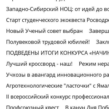
Западно-Сибирский НОЦ: от идей до в
Старт студенческого экоквеста Росвод
Новый Ученый совет выбран
Заверш
Полувековой трудовой юбилей!
Закл
ПОДВЕДЕНЫ ИТОГИ КОНКУРСА «НАЧИ
Лучший кроссворд - наш!
Режим нера
Учхозы в авангард инновационного р
Агротехнологические "ласточки" с Яма
II всероссийский конкурс профессиона
Профсоюзный квест
В канун Дня Поб