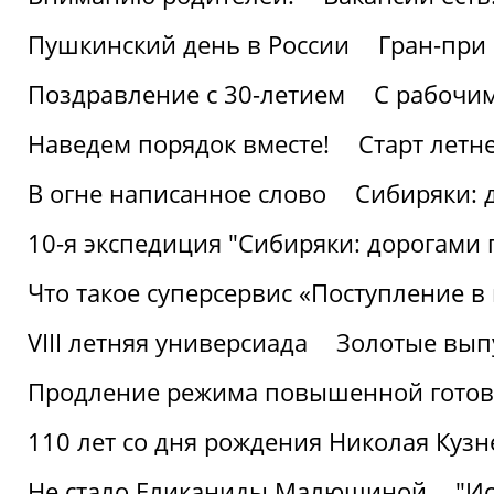
Пушкинский день в России
Гран-при
Поздравление с 30-летием
С рабочи
Наведем порядок вместе!
Старт летн
В огне написанное слово
Сибиряки: 
10-я экспедиция "Сибиряки: дорогами 
Что такое суперсервис «Поступление в
VIII летняя универсиада
Золотые вып
Продление режима повышенной готовн
110 лет со дня рождения Николая Куз
Не стало Еликаниды Малюшиной
"И