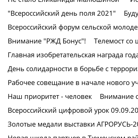
"Всероссийский день поля 2021"
Буд
Всероссийский форум сельской молод
Внимание "РЖД Бонус"!
Телемост со
Главная изобретательская награда года
День солидарности в борьбе с террор
Рабочее совещание в начале нового у
Наш приоритет - человек
Внимание с
Всероссийский цифровой урок 09.09.2
Золотые медали выставки АГРОРУСЬ-2
Новая школа партнер в Тюменском ра