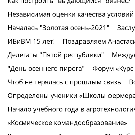
Как построить "выдающийся" бизнес?
Независимая оценки качества условий
Началась "Золотая осень-2021"
Засл
ИБиВМ 15 лет!
Поздравляем Анастаси
Делегаты "Пятой республики"
Междун
"День осеннего пирога"
Форум «Курс 
Чтоб не терялась с прошлым связь
В
Определены ученики «Школы фермер
Начало учебного года в агротехнологи
«Космическое командообразование»