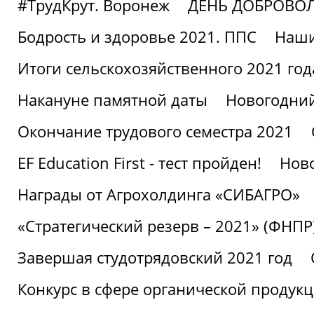
#ТрудКрут. Воронеж
ДЕНЬ ДОБРОВО
Бодрость и здоровье 2021. ППС
Наши
Итоги сельскохозяйственного 2021 год
Накануне памятной даты
Новогодний
Окончание трудового семестра 2021
EF Education First - тест пройден!
Ново
Награды от Агрохолдинга «СИБАГРО»
«Стратегический резерв – 2021» (ФНПР
Завершая студотрядовский 2021 год
Конкурс в сфере органической продук