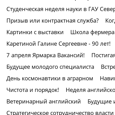
Студенческая неделя науки в ГАУ Севе
Призыв или контрактная служба?
Ког
Картинки с выставки
Школа фермера.
Каретиной Галине Сергеевне - 90 лет!
7 апреля Ярмарка Вакансий!
Постига
Будущее молодого специалиста
Встр
День космонавтики в аграрном
Нави
Чистота и порядок!
Неделя английско
Ветеринарный английский
Будущие 
Стратегическое сотрудничество власти