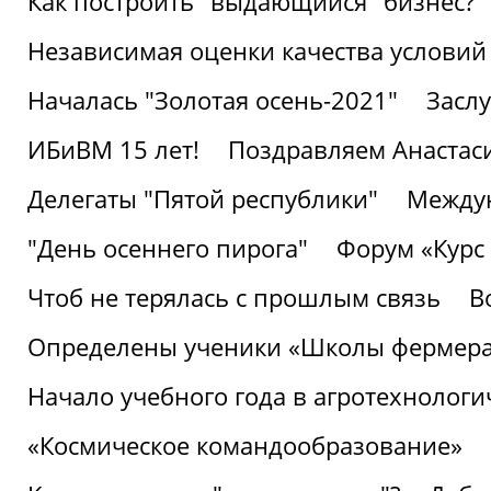
Как построить "выдающийся" бизнес?
Независимая оценки качества условий
Началась "Золотая осень-2021"
Засл
ИБиВМ 15 лет!
Поздравляем Анастаси
Делегаты "Пятой республики"
Междун
"День осеннего пирога"
Форум «Курс 
Чтоб не терялась с прошлым связь
В
Определены ученики «Школы фермер
Начало учебного года в агротехнологи
«Космическое командообразование»