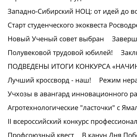
Западно-Сибирский НОЦ: от идей до в
Старт студенческого экоквеста Росвод
Новый Ученый совет выбран
Заверш
Полувековой трудовой юбилей!
Закл
ПОДВЕДЕНЫ ИТОГИ КОНКУРСА «НАЧИ
Лучший кроссворд - наш!
Режим нера
Учхозы в авангард инновационного р
Агротехнологические "ласточки" с Яма
II всероссийский конкурс профессиона
Профсоюзный квест
В канун Дня Поб