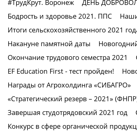
#ТрудКрут. Воронеж
ДЕНЬ ДОБРОВО
Бодрость и здоровье 2021. ППС
Наши
Итоги сельскохозяйственного 2021 год
Накануне памятной даты
Новогодний
Окончание трудового семестра 2021
EF Education First - тест пройден!
Ново
Награды от Агрохолдинга «СИБАГРО»
«Стратегический резерв – 2021» (ФНПР
Завершая студотрядовский 2021 год
Конкурс в сфере органической продук