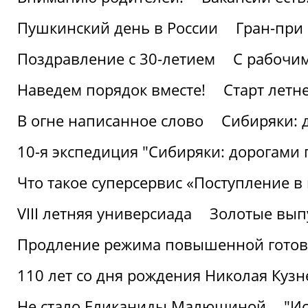
Пушкинский день в России
Гран-при
Поздравление с 30-летием
С рабочи
Наведем порядок вместе!
Старт летн
В огне написанное слово
Сибиряки: 
10-я экспедиция "Сибиряки: дорогами 
Что такое суперсервис «Поступление в
VIII летняя универсиада
Золотые вып
Продление режима повышенной готовн
110 лет со дня рождения Николая Куз
Не стало Еликаниды Малюшиной
"И