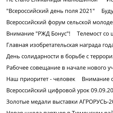
"Всероссийский день поля 2021"
Буд
Всероссийский форум сельской молод
Внимание "РЖД Бонус"!
Телемост со
Главная изобретательская награда года
День солидарности в борьбе с террор
Рабочее совещание в начале нового у
Наш приоритет - человек
Внимание с
Всероссийский цифровой урок 09.09.2
Золотые медали выставки АГРОРУСЬ-2
Новая школа партнер в Тюменском ра