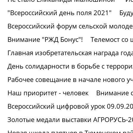
"Всероссийский день поля 2021"
Буд
Всероссийский форум сельской молод
Внимание "РЖД Бонус"!
Телемост со
Главная изобретательская награда года
День солидарности в борьбе с террор
Рабочее совещание в начале нового у
Наш приоритет - человек
Внимание с
Всероссийский цифровой урок 09.09.2
Золотые медали выставки АГРОРУСЬ-2
Новая школа партнер в Тюменском ра