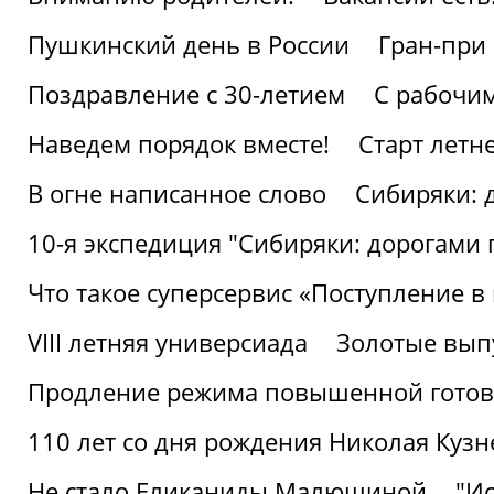
Пушкинский день в России
Гран-при
Поздравление с 30-летием
С рабочи
Наведем порядок вместе!
Старт летн
В огне написанное слово
Сибиряки: 
10-я экспедиция "Сибиряки: дорогами 
Что такое суперсервис «Поступление в
VIII летняя универсиада
Золотые вып
Продление режима повышенной готовн
110 лет со дня рождения Николая Куз
Не стало Еликаниды Малюшиной
"И