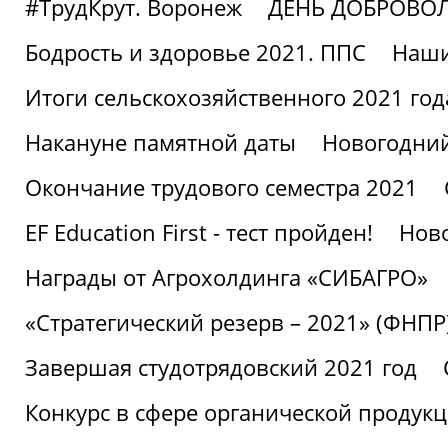
#ТрудКрут. Воронеж
ДЕНЬ ДОБРОВО
Бодрость и здоровье 2021. ППС
Наши
Итоги сельскохозяйственного 2021 год
Накануне памятной даты
Новогодний
Окончание трудового семестра 2021
EF Education First - тест пройден!
Ново
Награды от Агрохолдинга «СИБАГРО»
«Стратегический резерв – 2021» (ФНПР
Завершая студотрядовский 2021 год
Конкурс в сфере органической продук