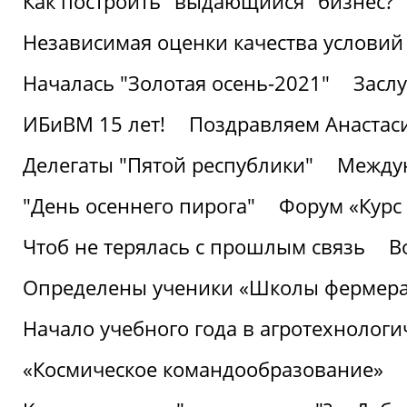
Как построить "выдающийся" бизнес?
Независимая оценки качества условий
Началась "Золотая осень-2021"
Засл
ИБиВМ 15 лет!
Поздравляем Анастаси
Делегаты "Пятой республики"
Междун
"День осеннего пирога"
Форум «Курс 
Чтоб не терялась с прошлым связь
В
Определены ученики «Школы фермер
Начало учебного года в агротехнологи
«Космическое командообразование»