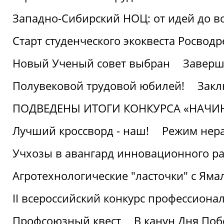
Западно-Сибирский НОЦ: от идей до в
Старт студенческого экоквеста Росвод
Новый Ученый совет выбран
Заверш
Полувековой трудовой юбилей!
Закл
ПОДВЕДЕНЫ ИТОГИ КОНКУРСА «НАЧИ
Лучший кроссворд - наш!
Режим нера
Учхозы в авангард инновационного р
Агротехнологические "ласточки" с Яма
II всероссийский конкурс профессиона
Профсоюзный квест
В канун Дня Поб