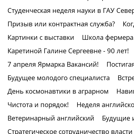
Студенческая неделя науки в ГАУ Севе
Призыв или контрактная служба?
Ког
Картинки с выставки
Школа фермера.
Каретиной Галине Сергеевне - 90 лет!
7 апреля Ярмарка Вакансий!
Постига
Будущее молодого специалиста
Встр
День космонавтики в аграрном
Нави
Чистота и порядок!
Неделя английско
Ветеринарный английский
Будущие 
Стратегическое сотрудничество власти