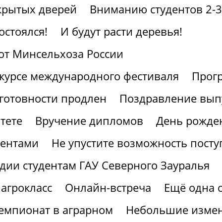
крытых дверей
Вниманию студентов 2-3
остоялся!
И будут расти деревья!
от Минсельхоза России
курсе международного фестиваля
Прогр
готовности продлен
Поздравление вып
тете
Вручение дипломов
День рожден
иентами
Не упустите возможность посту
дии студентам ГАУ Северного Зауралья
агрокласс
Онлайн-встреча
Ещё одна 
мпионат в аграрном
Небольшие измен