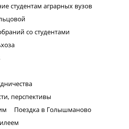
ие студентам аграрных вузов
льцовой
браний со студентами
ьхоза
s
удничества
ти, перспективы
им
Поездка в Голышманово
билеем