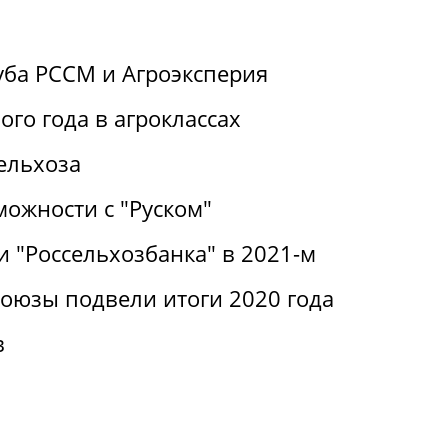
уба РССМ и Агроэксперия
ого года в агроклассах
ельхоза
можности с "Руском"
 "Россельхозбанка" в 2021-м
оюзы подвели итоги 2020 года
в