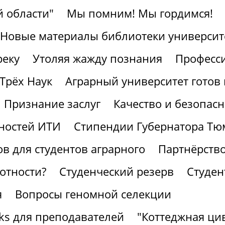
 области"
Мы помним! Мы гордимся!
Новые материалы библиотеки университ
реку
Утоляя жажду познания
Професс
Трёх Наук
Аграрный университет готов 
Признание заслуг
Качество и безопасн
ностей ИТИ
Стипендии Губернатора Тю
в для студентов аграрного
Партнёрство
отности?
Студенческий резерв
Студен
я
Вопросы геномной селекции
ks для преподавателей
"Коттеджная ци