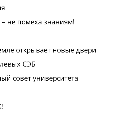
ня
 – не помеха знаниям!
емле открывает новые двери
слевых СЭБ
ый совет университета
!