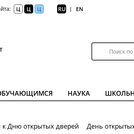
йта:
Ц
Ц
Ц
RU
EN
|
Т
ОБУЧАЮЩИМСЯ
НАУКА
ШКОЛЬ
я к Дню открытых дверей
День открыты