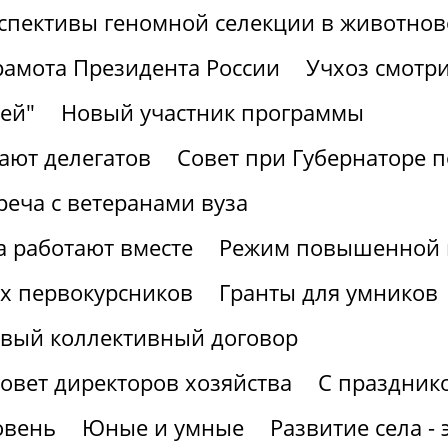
спективы геномной селекции в животнов
рамота Президента России
Учхоз смотри
ей"
Новый участник программы
ают делегатов
Совет при Губернаторе 
реча с ветеранами вуза
а работают вместе
Режим повышенной г
х первокурсников
Гранты для умников
вый коллективный договор
овет директоров хозяйства
С праздник
овень
Юные и умные
Развитие села -