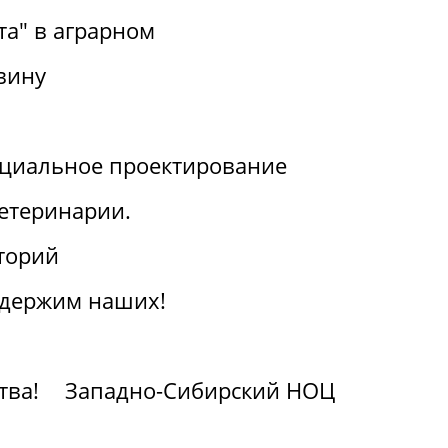
та" в аграрном
вину
циальное проектирование
ветеринарии.
торий
ддержим наших!
тва!
Западно-Сибирский НОЦ