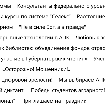
аммы
Консультанты федерального уров
 курсы по системе "Селекс"
Расстояние
арном
"Не в силе Бог, а в правде"
рорывные технологии в АПК
Любовь к з
ых библиотек: объединение фондов отра
участие в Губернаторских чтениях
Учён
«Осторожно! Мошенники!»
к цифровой зрелости!
Мы выбираем АПК
 диктант!
Победы студентов аграрного!
ионал"
Приглашаем на праздник!