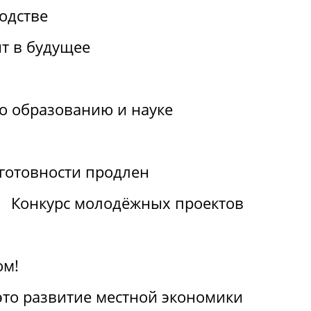
одстве
т в будущее
по образованию и науке
отовности продлен
Конкурс молодёжных проектов
ом!
 это развитие местной экономики