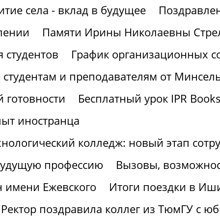
итие села - вклад в будущее
Поздравлен
лении
Памяти Ирины Николаевны Стре
 студентов
График организационных со
 студентам и преподавателям от Минсел
 готовности
Бесплатный урок IPR Book
пыт иностранца
хнологический колледж: новый этап сотр
 будущую профессию
Вызовы, возможнос
н имени Ежевского
Итоги поездки в Иш
Ректор поздравила коллег из ТюмГУ с ю