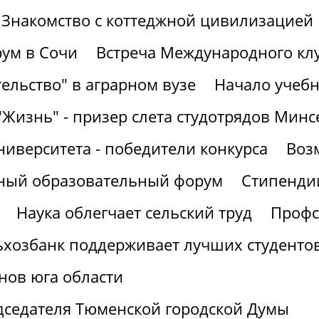
Знакомство с коттеджной цивилизацией
ум в Сочи
Встреча Международного кл
ельство" в аграрном вузе
Начало учебн
"Жизнь" - призер слета студотрядов Минс
ниверситета - победители конкурса
Воз
рный образовательный форум
Стипендии
Наука облегчает сельский труд
Профс
ьхозбанк поддерживает лучших студенто
нов юга области
дседателя Тюменской городской Думы