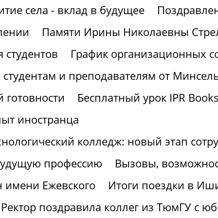
итие села - вклад в будущее
Поздравлен
лении
Памяти Ирины Николаевны Стре
 студентов
График организационных со
 студентам и преподавателям от Минсел
 готовности
Бесплатный урок IPR Book
пыт иностранца
хнологический колледж: новый этап сотр
 будущую профессию
Вызовы, возможнос
н имени Ежевского
Итоги поездки в Иш
Ректор поздравила коллег из ТюмГУ с ю