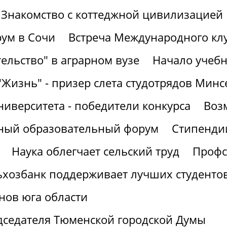
Знакомство с коттеджной цивилизацией
ум в Сочи
Встреча Международного кл
ельство" в аграрном вузе
Начало учебн
"Жизнь" - призер слета студотрядов Минс
ниверситета - победители конкурса
Воз
рный образовательный форум
Стипендии
Наука облегчает сельский труд
Профс
ьхозбанк поддерживает лучших студенто
нов юга области
дседателя Тюменской городской Думы