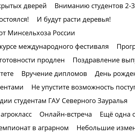
крытых дверей
Вниманию студентов 2-3
остоялся!
И будут расти деревья!
от Минсельхоза России
курсе международного фестиваля
Прогр
готовности продлен
Поздравление вып
тете
Вручение дипломов
День рожден
иентами
Не упустите возможность посту
дии студентам ГАУ Северного Зауралья
агрокласс
Онлайн-встреча
Ещё одна 
мпионат в аграрном
Небольшие измен