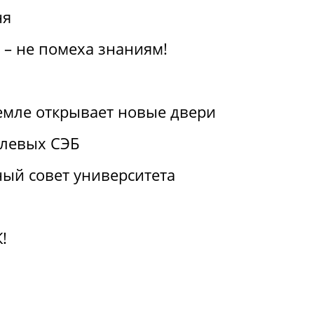
ня
 – не помеха знаниям!
емле открывает новые двери
слевых СЭБ
ый совет университета
!