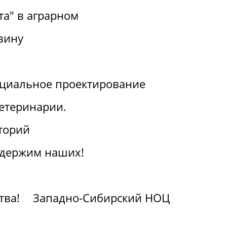
та" в аграрном
вину
циальное проектирование
ветеринарии.
торий
ддержим наших!
тва!
Западно-Сибирский НОЦ