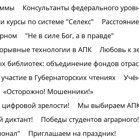
аммы
Консультанты федерального уров
 курсы по системе "Селекс"
Расстояние
арном
"Не в силе Бог, а в правде"
рорывные технологии в АПК
Любовь к з
ых библиотек: объединение фондов отра
участие в Губернаторских чтениях
Учён
«Осторожно! Мошенники!»
к цифровой зрелости!
Мы выбираем АПК
 диктант!
Победы студентов аграрного!
ионал"
Приглашаем на праздник!