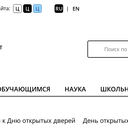
йта:
Ц
Ц
Ц
RU
EN
|
Т
ОБУЧАЮЩИМСЯ
НАУКА
ШКОЛЬ
я к Дню открытых дверей
День открыты