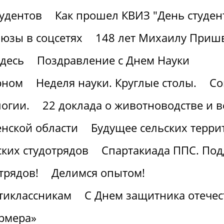
тудентов
Как прошел КВИЗ "День студен
юзы в соцсетях
148 лет Михаилу Приш
здесь
Поздравление с Днем Науки
рном
Неделя науки. Круглые столы.
Со
огии.
22 доклада о животноводстве и 
нской области
Будущее сельских терри
ких студотрядов
Спартакиада ППС. По
трядов!
Делимся опытом!
тиклассникам
С Днем защитника отечес
рмера»