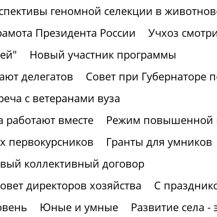
спективы геномной селекции в животнов
рамота Президента России
Учхоз смотри
ей"
Новый участник программы
ают делегатов
Совет при Губернаторе 
реча с ветеранами вуза
а работают вместе
Режим повышенной г
х первокурсников
Гранты для умников
вый коллективный договор
овет директоров хозяйства
С праздник
овень
Юные и умные
Развитие села -