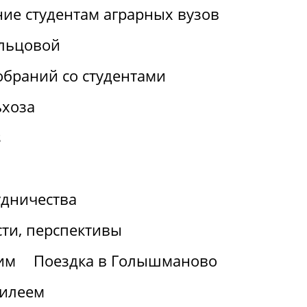
ие студентам аграрных вузов
льцовой
браний со студентами
ьхоза
s
удничества
ти, перспективы
им
Поездка в Голышманово
билеем