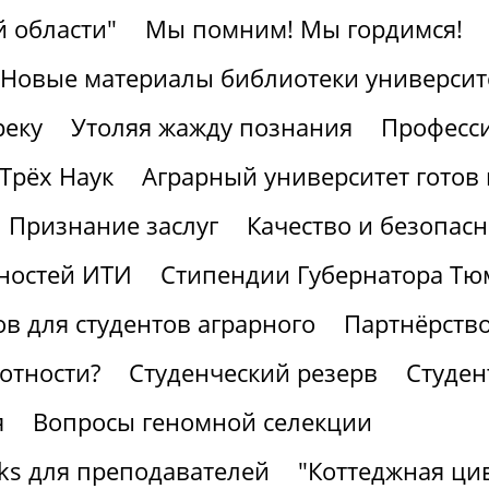
 области"
Мы помним! Мы гордимся!
Новые материалы библиотеки университ
реку
Утоляя жажду познания
Професс
Трёх Наук
Аграрный университет готов 
Признание заслуг
Качество и безопасн
ностей ИТИ
Стипендии Губернатора Тю
в для студентов аграрного
Партнёрство
отности?
Студенческий резерв
Студен
я
Вопросы геномной селекции
ks для преподавателей
"Коттеджная ци