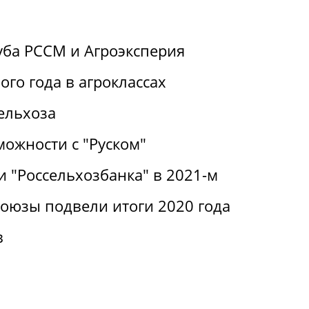
уба РССМ и Агроэксперия
ого года в агроклассах
ельхоза
можности с "Руском"
 "Россельхозбанка" в 2021-м
оюзы подвели итоги 2020 года
в