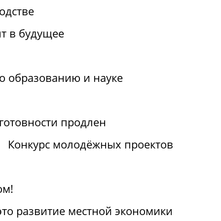
одстве
т в будущее
по образованию и науке
отовности продлен
Конкурс молодёжных проектов
ом!
 это развитие местной экономики