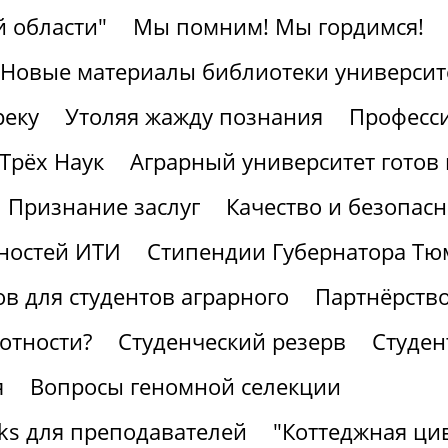
 области"
Мы помним! Мы гордимся!
Новые материалы библиотеки университ
реку
Утоляя жажду познания
Професс
Трёх Наук
Аграрный университет готов 
Признание заслуг
Качество и безопасн
ностей ИТИ
Стипендии Губернатора Тю
в для студентов аграрного
Партнёрство
отности?
Студенческий резерв
Студен
я
Вопросы геномной селекции
ks для преподавателей
"Коттеджная ци