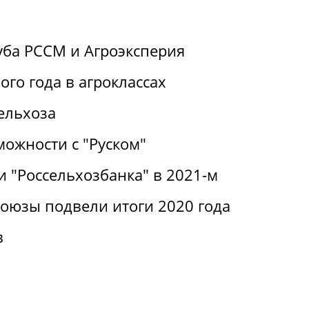
уба РССМ и Агроэксперия
ого года в агроклассах
ельхоза
можности с "Руском"
 "Россельхозбанка" в 2021-м
оюзы подвели итоги 2020 года
в