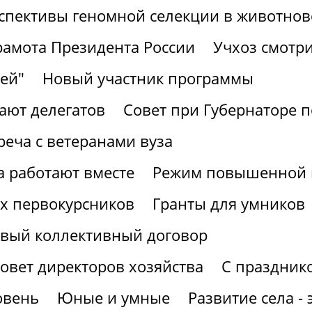
спективы геномной селекции в животнов
рамота Президента России
Учхоз смотри
ей"
Новый участник программы
ают делегатов
Совет при Губернаторе 
реча с ветеранами вуза
а работают вместе
Режим повышенной г
х первокурсников
Гранты для умников
вый коллективный договор
овет директоров хозяйства
С праздник
овень
Юные и умные
Развитие села -