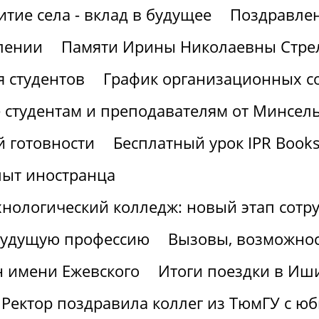
итие села - вклад в будущее
Поздравлен
лении
Памяти Ирины Николаевны Стре
 студентов
График организационных со
 студентам и преподавателям от Минсел
 готовности
Бесплатный урок IPR Book
пыт иностранца
хнологический колледж: новый этап сотр
 будущую профессию
Вызовы, возможнос
н имени Ежевского
Итоги поездки в Иш
Ректор поздравила коллег из ТюмГУ с ю