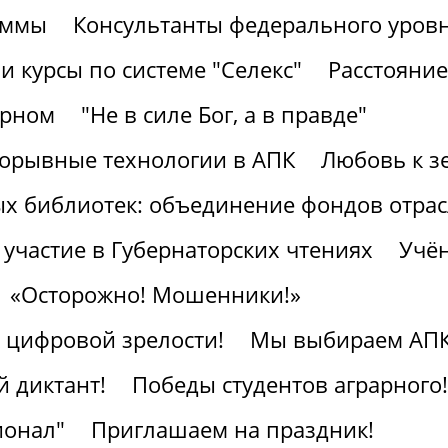
аммы
Консультанты федерального уров
 курсы по системе "Селекс"
Расстояние
арном
"Не в силе Бог, а в правде"
рорывные технологии в АПК
Любовь к з
ых библиотек: объединение фондов отра
участие в Губернаторских чтениях
Учён
«Осторожно! Мошенники!»
к цифровой зрелости!
Мы выбираем АПК
 диктант!
Победы студентов аграрного!
ионал"
Приглашаем на праздник!