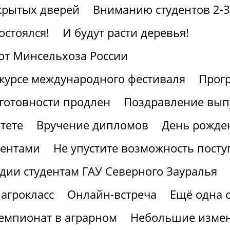
крытых дверей
Вниманию студентов 2-3
остоялся!
И будут расти деревья!
от Минсельхоза России
курсе международного фестиваля
Прогр
готовности продлен
Поздравление вып
тете
Вручение дипломов
День рожден
иентами
Не упустите возможность посту
дии студентам ГАУ Северного Зауралья
агрокласс
Онлайн-встреча
Ещё одна 
мпионат в аграрном
Небольшие измен