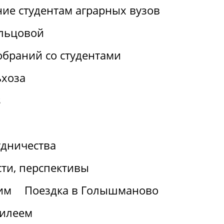
ие студентам аграрных вузов
льцовой
браний со студентами
ьхоза
s
удничества
ти, перспективы
им
Поездка в Голышманово
билеем