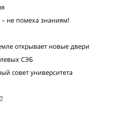
ня
 – не помеха знаниям!
емле открывает новые двери
слевых СЭБ
ый совет университета
!