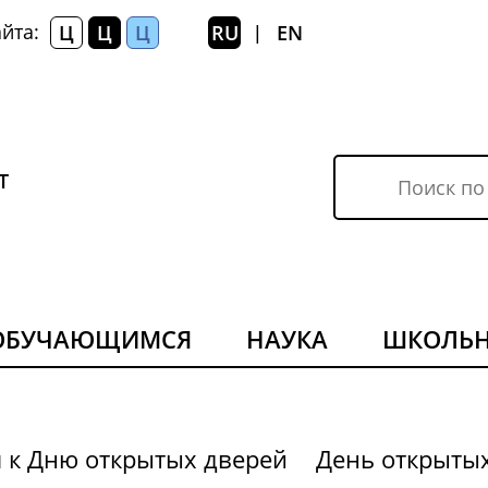
йта:
Ц
Ц
Ц
RU
EN
|
Т
ОБУЧАЮЩИМСЯ
НАУКА
ШКОЛЬ
я к Дню открытых дверей
День открыты