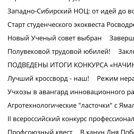
Западно-Сибирский НОЦ: от идей до в
Старт студенческого экоквеста Росвод
Новый Ученый совет выбран
Заверш
Полувековой трудовой юбилей!
Закл
ПОДВЕДЕНЫ ИТОГИ КОНКУРСА «НАЧИ
Лучший кроссворд - наш!
Режим нера
Учхозы в авангард инновационного р
Агротехнологические "ласточки" с Яма
II всероссийский конкурс профессиона
Профсоюзный квест
В канун Дня Поб