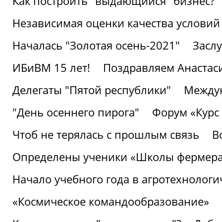
Как построить "выдающийся" бизнес?
Независимая оценки качества условий
Началась "Золотая осень-2021"
Засл
ИБиВМ 15 лет!
Поздравляем Анастаси
Делегаты "Пятой республики"
Междун
"День осеннего пирога"
Форум «Курс 
Чтоб не терялась с прошлым связь
В
Определены ученики «Школы фермер
Начало учебного года в агротехнологи
«Космическое командообразование»