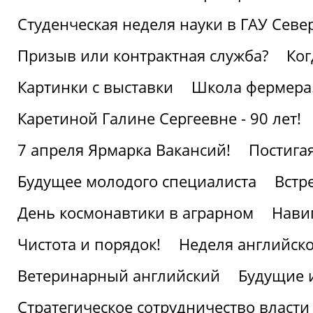
Студенческая неделя науки в ГАУ Севе
Призыв или контрактная служба?
Ког
Картинки с выставки
Школа фермера.
Каретиной Галине Сергеевне - 90 лет!
7 апреля Ярмарка Вакансий!
Постига
Будущее молодого специалиста
Встр
День космонавтики в аграрном
Нави
Чистота и порядок!
Неделя английско
Ветеринарный английский
Будущие 
Стратегическое сотрудничество власти