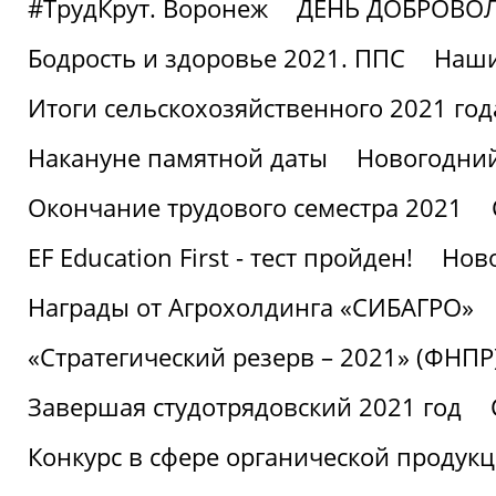
#ТрудКрут. Воронеж
ДЕНЬ ДОБРОВО
Бодрость и здоровье 2021. ППС
Наши
Итоги сельскохозяйственного 2021 год
Накануне памятной даты
Новогодний
Окончание трудового семестра 2021
EF Education First - тест пройден!
Ново
Награды от Агрохолдинга «СИБАГРО»
«Стратегический резерв – 2021» (ФНПР
Завершая студотрядовский 2021 год
Конкурс в сфере органической продук