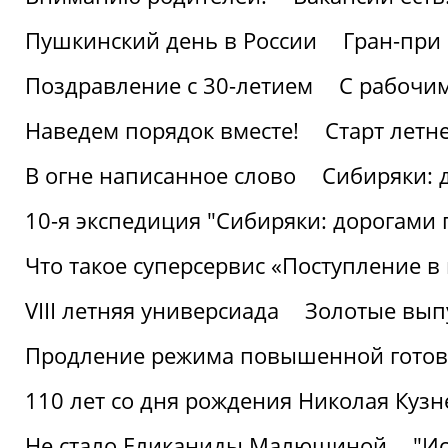
Пушкинский день в России
Гран-при
Поздравление с 30-летием
С рабочи
Наведем порядок вместе!
Старт летн
В огне написанное слово
Сибиряки: 
10-я экспедиция "Сибиряки: дорогами 
Что такое суперсервис «Поступление в
VIII летняя универсиада
Золотые вып
Продление режима повышенной готовн
110 лет со дня рождения Николая Куз
Не стало Еликаниды Малюшиной
"И