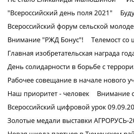
"Всероссийский день поля 2021"
Буд
Всероссийский форум сельской молод
Внимание "РЖД Бонус"!
Телемост со
Главная изобретательская награда года
День солидарности в борьбе с террор
Рабочее совещание в начале нового у
Наш приоритет - человек
Внимание с
Всероссийский цифровой урок 09.09.2
Золотые медали выставки АГРОРУСЬ-2
Новая школа партнер в Тюменском ра