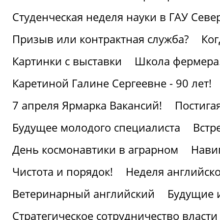
Студенческая неделя науки в ГАУ Севе
Призыв или контрактная служба?
Ког
Картинки с выставки
Школа фермера.
Каретиной Галине Сергеевне - 90 лет!
7 апреля Ярмарка Вакансий!
Постига
Будущее молодого специалиста
Встр
День космонавтики в аграрном
Нави
Чистота и порядок!
Неделя английско
Ветеринарный английский
Будущие 
Стратегическое сотрудничество власти