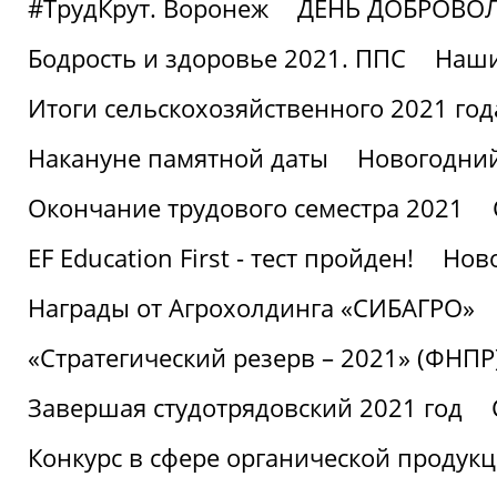
#ТрудКрут. Воронеж
ДЕНЬ ДОБРОВО
Бодрость и здоровье 2021. ППС
Наши
Итоги сельскохозяйственного 2021 год
Накануне памятной даты
Новогодний
Окончание трудового семестра 2021
EF Education First - тест пройден!
Ново
Награды от Агрохолдинга «СИБАГРО»
«Стратегический резерв – 2021» (ФНПР
Завершая студотрядовский 2021 год
Конкурс в сфере органической продук