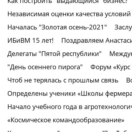
Как построить "выдающийся" бизнес?
Независимая оценки качества условий
Началась "Золотая осень-2021"
Засл
ИБиВМ 15 лет!
Поздравляем Анастаси
Делегаты "Пятой республики"
Междун
"День осеннего пирога"
Форум «Курс 
Чтоб не терялась с прошлым связь
В
Определены ученики «Школы фермер
Начало учебного года в агротехнологи
«Космическое командообразование»