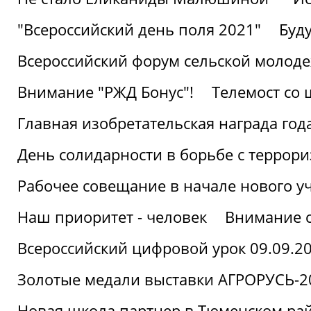
"Всероссийский день поля 2021"
Буд
Всероссийский форум сельской молод
Внимание "РЖД Бонус"!
Телемост со
Главная изобретательская награда года
День солидарности в борьбе с террор
Рабочее совещание в начале нового у
Наш приоритет - человек
Внимание с
Всероссийский цифровой урок 09.09.2
Золотые медали выставки АГРОРУСЬ-2
Новая школа партнер в Тюменском ра