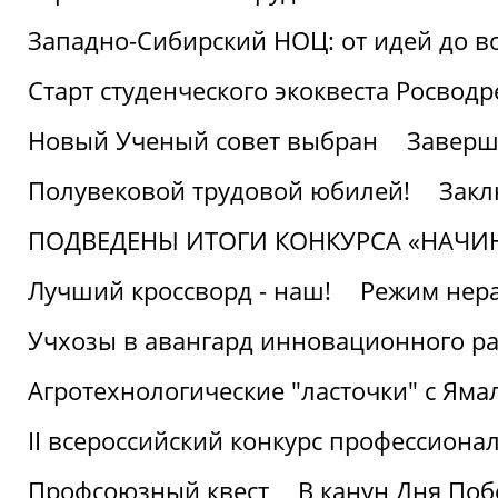
Западно-Сибирский НОЦ: от идей до в
Старт студенческого экоквеста Росвод
Новый Ученый совет выбран
Заверш
Полувековой трудовой юбилей!
Закл
ПОДВЕДЕНЫ ИТОГИ КОНКУРСА «НАЧИ
Лучший кроссворд - наш!
Режим нера
Учхозы в авангард инновационного р
Агротехнологические "ласточки" с Яма
II всероссийский конкурс профессиона
Профсоюзный квест
В канун Дня Поб