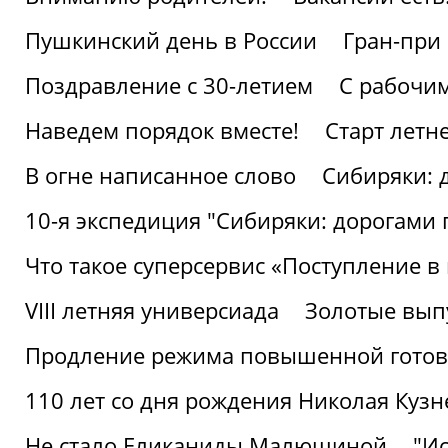
Пушкинский день в России
Гран-при
Поздравление с 30-летием
С рабочи
Наведем порядок вместе!
Старт летн
В огне написанное слово
Сибиряки: 
10-я экспедиция "Сибиряки: дорогами 
Что такое суперсервис «Поступление в
VIII летняя универсиада
Золотые вып
Продление режима повышенной готовн
110 лет со дня рождения Николая Куз
Не стало Еликаниды Малюшиной
"И