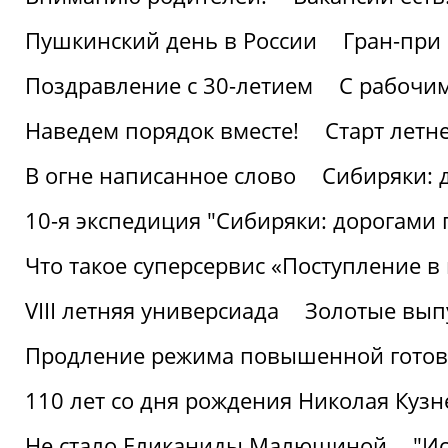
Пушкинский день в России
Гран-при
Поздравление с 30-летием
С рабочи
Наведем порядок вместе!
Старт летн
В огне написанное слово
Сибиряки: 
10-я экспедиция "Сибиряки: дорогами 
Что такое суперсервис «Поступление в
VIII летняя универсиада
Золотые вып
Продление режима повышенной готовн
110 лет со дня рождения Николая Куз
Не стало Еликаниды Малюшиной
"И