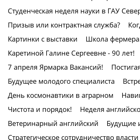
Студенческая неделя науки в ГАУ Севе
Призыв или контрактная служба?
Ког
Картинки с выставки
Школа фермера.
Каретиной Галине Сергеевне - 90 лет!
7 апреля Ярмарка Вакансий!
Постига
Будущее молодого специалиста
Встр
День космонавтики в аграрном
Нави
Чистота и порядок!
Неделя английско
Ветеринарный английский
Будущие 
Стратегическое сотрудничество власти