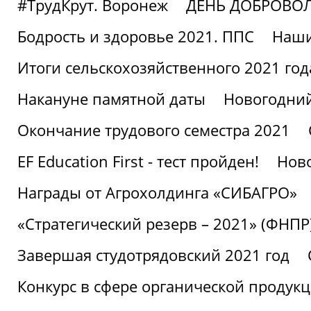
#ТрудКрут. Воронеж
ДЕНЬ ДОБРОВО
Бодрость и здоровье 2021. ППС
Наши
Итоги сельскохозяйственного 2021 год
Накануне памятной даты
Новогодний
Окончание трудового семестра 2021
EF Education First - тест пройден!
Ново
Награды от Агрохолдинга «СИБАГРО»
«Стратегический резерв – 2021» (ФНПР
Завершая студотрядовский 2021 год
Конкурс в сфере органической продук