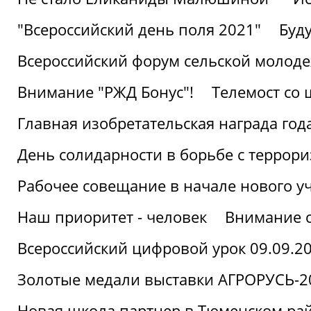
"Всероссийский день поля 2021"
Буд
Всероссийский форум сельской молод
Внимание "РЖД Бонус"!
Телемост со
Главная изобретательская награда года
День солидарности в борьбе с террор
Рабочее совещание в начале нового у
Наш приоритет - человек
Внимание с
Всероссийский цифровой урок 09.09.2
Золотые медали выставки АГРОРУСЬ-2
Новая школа партнер в Тюменском ра