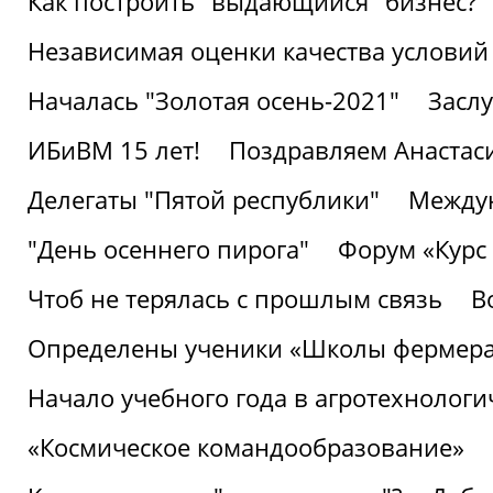
Как построить "выдающийся" бизнес?
Независимая оценки качества условий
Началась "Золотая осень-2021"
Засл
ИБиВМ 15 лет!
Поздравляем Анастаси
Делегаты "Пятой республики"
Междун
"День осеннего пирога"
Форум «Курс 
Чтоб не терялась с прошлым связь
В
Определены ученики «Школы фермер
Начало учебного года в агротехнологи
«Космическое командообразование»