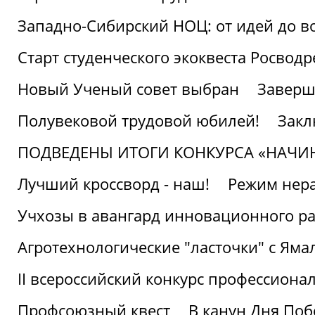
Западно-Сибирский НОЦ: от идей до в
Старт студенческого экоквеста Росвод
Новый Ученый совет выбран
Заверш
Полувековой трудовой юбилей!
Закл
ПОДВЕДЕНЫ ИТОГИ КОНКУРСА «НАЧИ
Лучший кроссворд - наш!
Режим нера
Учхозы в авангард инновационного р
Агротехнологические "ласточки" с Яма
II всероссийский конкурс профессиона
Профсоюзный квест
В канун Дня Поб