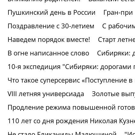
Пушкинский день в России
Гран-при
Поздравление с 30-летием
С рабочи
Наведем порядок вместе!
Старт летн
В огне написанное слово
Сибиряки: 
10-я экспедиция "Сибиряки: дорогами 
Что такое суперсервис «Поступление в
VIII летняя универсиада
Золотые вып
Продление режима повышенной готовн
110 лет со дня рождения Николая Куз
Не стало Еликаниды Малюшиной
"И