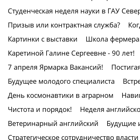
Студенческая неделя науки в ГАУ Севе
Призыв или контрактная служба?
Ког
Картинки с выставки
Школа фермера.
Каретиной Галине Сергеевне - 90 лет!
7 апреля Ярмарка Вакансий!
Постига
Будущее молодого специалиста
Встр
День космонавтики в аграрном
Нави
Чистота и порядок!
Неделя английско
Ветеринарный английский
Будущие 
Стратегическое сотрудничество власти