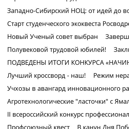
Западно-Сибирский НОЦ: от идей до в
Старт студенческого экоквеста Росвод
Новый Ученый совет выбран
Заверш
Полувековой трудовой юбилей!
Закл
ПОДВЕДЕНЫ ИТОГИ КОНКУРСА «НАЧИ
Лучший кроссворд - наш!
Режим нера
Учхозы в авангард инновационного р
Агротехнологические "ласточки" с Яма
II всероссийский конкурс профессиона
Профсоюзный квест
В канун Дня Поб