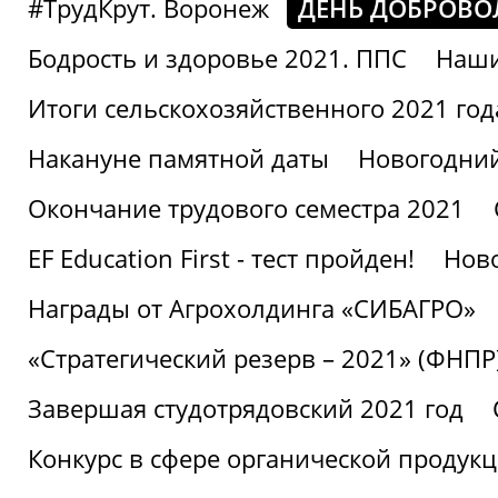
#ТрудКрут. Воронеж
ДЕНЬ ДОБРОВО
Бодрость и здоровье 2021. ППС
Наши
Итоги сельскохозяйственного 2021 год
Накануне памятной даты
Новогодний
Окончание трудового семестра 2021
EF Education First - тест пройден!
Ново
Награды от Агрохолдинга «СИБАГРО»
«Стратегический резерв – 2021» (ФНПР
Завершая студотрядовский 2021 год
Конкурс в сфере органической продук