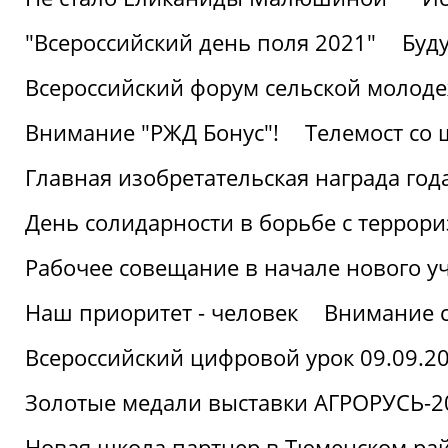
"Всероссийский день поля 2021"
Буд
Всероссийский форум сельской молод
Внимание "РЖД Бонус"!
Телемост со
Главная изобретательская награда года
День солидарности в борьбе с террор
Рабочее совещание в начале нового у
Наш приоритет - человек
Внимание с
Всероссийский цифровой урок 09.09.2
Золотые медали выставки АГРОРУСЬ-2
Новая школа партнер в Тюменском ра