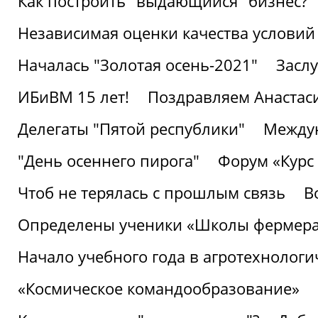
Как построить "выдающийся" бизнес?
Независимая оценки качества условий
Началась "Золотая осень-2021"
Засл
ИБиВМ 15 лет!
Поздравляем Анастаси
Делегаты "Пятой республики"
Междун
"День осеннего пирога"
Форум «Курс 
Чтоб не терялась с прошлым связь
В
Определены ученики «Школы фермер
Начало учебного года в агротехнологи
«Космическое командообразование»