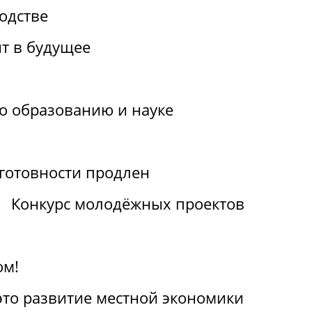
одстве
т в будущее
по образованию и науке
отовности продлен
Конкурс молодёжных проектов
ом!
 это развитие местной экономики