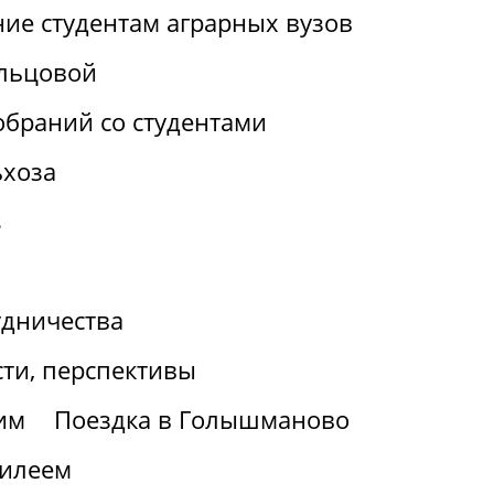
ие студентам аграрных вузов
льцовой
браний со студентами
ьхоза
s
удничества
ти, перспективы
им
Поездка в Голышманово
билеем