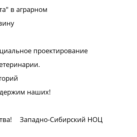
та" в аграрном
вину
циальное проектирование
ветеринарии.
торий
ддержим наших!
тва!
Западно-Сибирский НОЦ