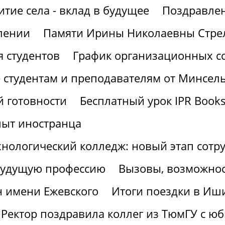
итие села - вклад в будущее
Поздравлен
лении
Памяти Ирины Николаевны Стре
 студентов
График организационных со
 студентам и преподавателям от Минсел
 готовности
Бесплатный урок IPR Book
пыт иностранца
хнологический колледж: новый этап сотр
 будущую профессию
Вызовы, возможнос
н имени Ежевского
Итоги поездки в Иш
Ректор поздравила коллег из ТюмГУ с ю