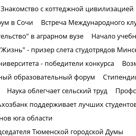
Знакомство с коттеджной цивилизацией
ум в Сочи
Встреча Международного кл
ельство" в аграрном вузе
Начало учебн
"Жизнь" - призер слета студотрядов Минс
ниверситета - победители конкурса
Воз
рный образовательный форум
Стипендии
Наука облегчает сельский труд
Профс
ьхозбанк поддерживает лучших студенто
нов юга области
дседателя Тюменской городской Думы