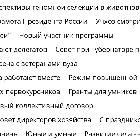
спективы геномной селекции в животнов
рамота Президента России
Учхоз смотри
ей"
Новый участник программы
ают делегатов
Совет при Губернаторе 
реча с ветеранами вуза
а работают вместе
Режим повышенной г
х первокурсников
Гранты для умников
вый коллективный договор
овет директоров хозяйства
С праздник
овень
Юные и умные
Развитие села -