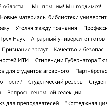
 области"
Мы помним! Мы гордимся!
Новые материалы библиотеки университ
реку
Утоляя жажду познания
Професс
Трёх Наук
Аграрный университет готов 
Признание заслуг
Качество и безопасн
ностей ИТИ
Стипендии Губернатора Тю
в для студентов аграрного
Партнёрство
отности?
Студенческий резерв
Студен
я
Вопросы геномной селекции
ks для преподавателей
"Коттеджная ци