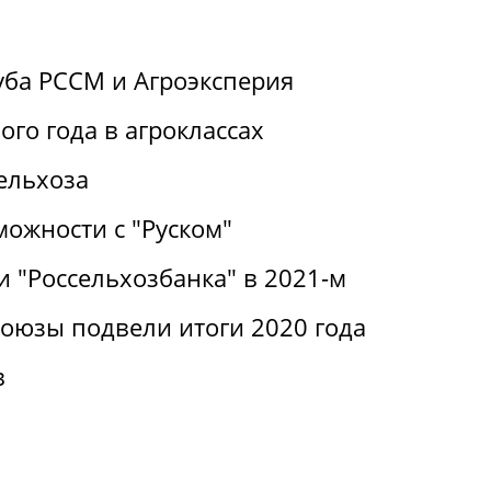
уба РССМ и Агроэксперия
ого года в агроклассах
ельхоза
можности с "Руском"
 "Россельхозбанка" в 2021-м
оюзы подвели итоги 2020 года
в