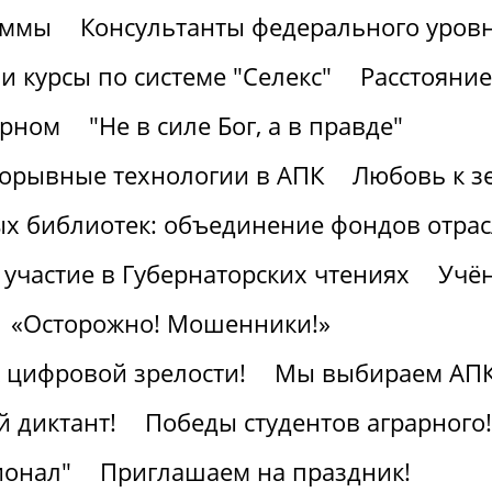
аммы
Консультанты федерального уров
 курсы по системе "Селекс"
Расстояние
арном
"Не в силе Бог, а в правде"
рорывные технологии в АПК
Любовь к з
ых библиотек: объединение фондов отра
участие в Губернаторских чтениях
Учён
«Осторожно! Мошенники!»
к цифровой зрелости!
Мы выбираем АПК
 диктант!
Победы студентов аграрного!
ионал"
Приглашаем на праздник!