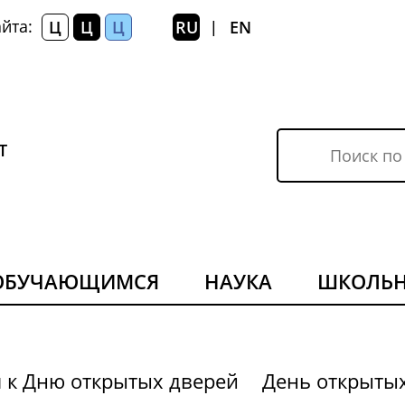
йта:
Ц
Ц
Ц
RU
EN
|
Т
ОБУЧАЮЩИМСЯ
НАУКА
ШКОЛЬ
я к Дню открытых дверей
День открыты