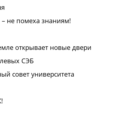
ня
 – не помеха знаниям!
емле открывает новые двери
слевых СЭБ
ый совет университета
!