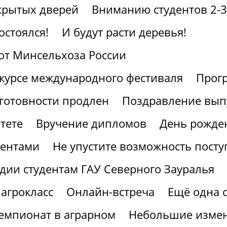
крытых дверей
Вниманию студентов 2-3
остоялся!
И будут расти деревья!
от Минсельхоза России
курсе международного фестиваля
Прогр
готовности продлен
Поздравление вып
тете
Вручение дипломов
День рожден
иентами
Не упустите возможность посту
дии студентам ГАУ Северного Зауралья
агрокласс
Онлайн-встреча
Ещё одна 
мпионат в аграрном
Небольшие измен