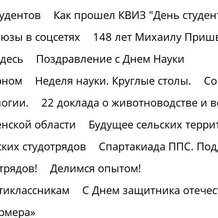
тудентов
Как прошел КВИЗ "День студен
юзы в соцсетях
148 лет Михаилу Приш
здесь
Поздравление с Днем Науки
рном
Неделя науки. Круглые столы.
Со
огии.
22 доклада о животноводстве и 
нской области
Будущее сельских терри
ких студотрядов
Спартакиада ППС. По
трядов!
Делимся опытом!
тиклассникам
С Днем защитника отечес
рмера»