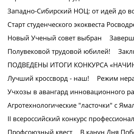
Западно-Сибирский НОЦ: от идей до в
Старт студенческого экоквеста Росвод
Новый Ученый совет выбран
Заверш
Полувековой трудовой юбилей!
Закл
ПОДВЕДЕНЫ ИТОГИ КОНКУРСА «НАЧИ
Лучший кроссворд - наш!
Режим нера
Учхозы в авангард инновационного р
Агротехнологические "ласточки" с Яма
II всероссийский конкурс профессиона
Профсоюзный квест
В канун Дня Поб