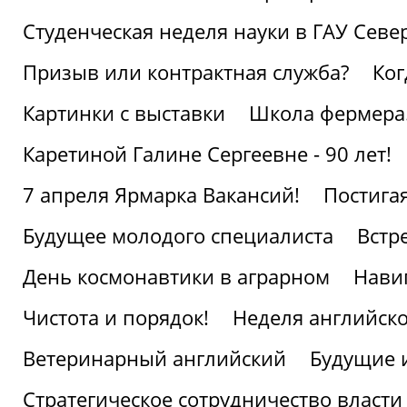
Студенческая неделя науки в ГАУ Севе
Призыв или контрактная служба?
Ког
Картинки с выставки
Школа фермера.
Каретиной Галине Сергеевне - 90 лет!
7 апреля Ярмарка Вакансий!
Постига
Будущее молодого специалиста
Встр
День космонавтики в аграрном
Нави
Чистота и порядок!
Неделя английско
Ветеринарный английский
Будущие 
Стратегическое сотрудничество власти