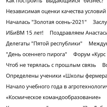
Как построить "выдающийся" бизнес?
Независимая оценки качества условий
Началась "Золотая осень-2021"
Засл
ИБиВМ 15 лет!
Поздравляем Анастаси
Делегаты "Пятой республики"
Междун
"День осеннего пирога"
Форум «Курс 
Чтоб не терялась с прошлым связь
В
Определены ученики «Школы фермер
Начало учебного года в агротехнологи
«Космическое командообразование»