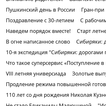
Пушкинский день в России
Гран-при
Поздравление с 30-летием
С рабочи
Наведем порядок вместе!
Старт летн
В огне написанное слово
Сибиряки: 
10-я экспедиция "Сибиряки: дорогами 
Что такое суперсервис «Поступление в
VIII летняя универсиада
Золотые вып
Продление режима повышенной готовн
110 лет со дня рождения Николая Куз
Не стало Еликаниды Малюшиной
"И